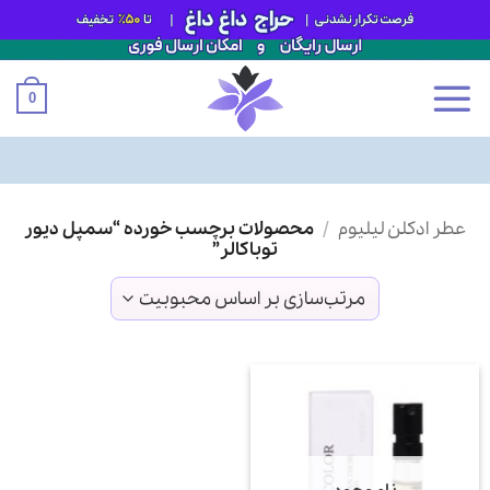
0
Ski
عطر ادکلن لیلیوم
/
محصولات برچسب خورده “سمپل دیور
t
توباکالر”
conten