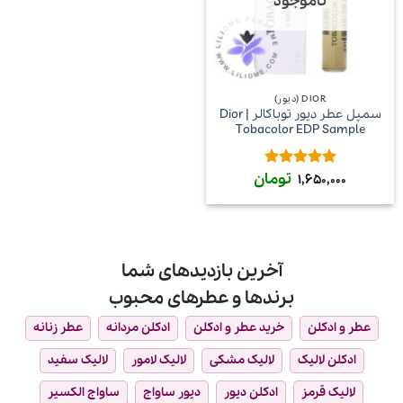
ناموجود
DIOR (دیور)
سمپل عطر دیور توباکالر | Dior
Tobacolor EDP Sample
تومان
امتیاز
5
از
1,650,000
5
آخرین بازدیدهای شما
برندها و عطرهای محبوب
عطر و ادکلن
خرید عطر و ادکلن
ادکلن مردانه
عطر زنانه
ادکلن لالیک
لالیک مشکی
لالیک لامور
لالیک سفید
لالیک قرمز
ادکلن دیور
دیور ساواج
ساواج الکسیر