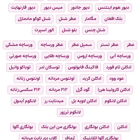
دیور هوم اینتنس
دیور جادور
میس دیور
دیور فارنهایت
بلک افغان
مگامار
عطر شنل
شنل کوکو مادمازل
شنل چنس
بلو شنل
الور اسپرت
عطر
عطر تستر
سمپل عطر
عطر ورساچه
ورساچه مشکی
ورساچه آبی
ورساچه اروس
ورساچه طلایی
ورساچه صورتی
ادکلن تام فورد
فاکینگ فابولوس
توسکان لدر
توباکو وانیل
عود وود
ادکلن کرید
اونتوس مردانه
اونتوس زنانه
ادکلن کارولینا هررا
گود گرل
۲۱۲ مردانه
۲۱۲ سکسی زنانه
ادکلن لانکوم
ادکلن لاویه بل
میدنایت رز
لانکوم آیدول
لانکوم ترزور
ادکلن
ادکلن بولگاری
بولگاری من این بلک
بولگاری آکوا
بولگاری آکوا اتلانتیک
آرماف
کلاب دی نایت مردانه