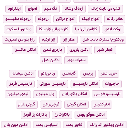
کلاب دی نایت زنانه
آرماف ونتانا
تگ هیم
آمواج
اینترلود
هانر زنانه
آمواج اپیک
آمواج براکن
زرجوف
زرجوف مفیستو
بوکت آیدل
کازاموراتی لیرا
کازاموراتی لاتوسکا
ویکتوریا سکرت
ویکتوریا سکرت بامب شل
عطر زارا
زارا ارکید
زارا بلو من اسپریت
آنجلز شیر
ادکلن باربری
باربری لندن
ادکلن مانسرا
سدرات بویز
ادکلن اصل
خرید عطر
پرپس
گایدنس
رد توباکو
ادکلن نیشانه
حاجیوات
ادکلن نارسیسو
نارسیس صورتی
نارسیس قرمز
نارسیسو طوسی
ادکلن پاکو رابان
وان میلیون
لیدی میلیون
اینوکتوس
ادکلن گوچی
گوچی راش
گوچی بلوم
ادکلن هوگو بوس
باکارات رژ
باکارات رژ قرمز
ادکلن ویکتور اند رالف
فلاور بمب
اسپایس بمب
ادکلن مون بلان