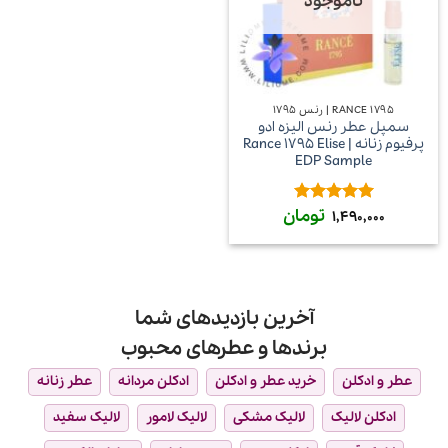
ناموجود
RANCE 1795 | رنس ۱۷۹۵
سمپل عطر رنس الیزه ادو
پرفیوم زنانه | Rance 1795 Elise
EDP Sample
تومان
امتیاز
5
از
1,490,000
5
آخرین بازدیدهای شما
برندها و عطرهای محبوب
عطر و ادکلن
خرید عطر و ادکلن
ادکلن مردانه
عطر زنانه
ادکلن لالیک
لالیک مشکی
لالیک لامور
لالیک سفید