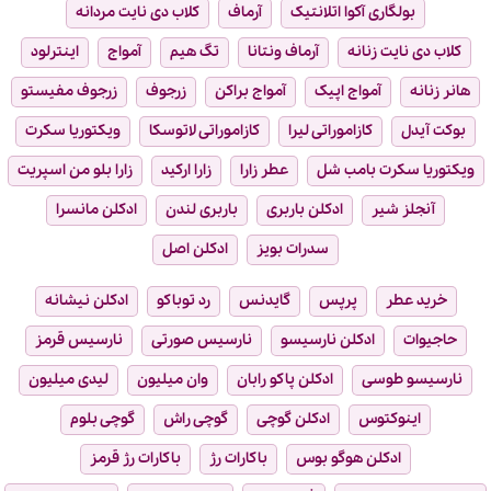
بولگاری آکوا اتلانتیک
آرماف
کلاب دی نایت مردانه
کلاب دی نایت زنانه
آرماف ونتانا
تگ هیم
آمواج
اینترلود
هانر زنانه
آمواج اپیک
آمواج براکن
زرجوف
زرجوف مفیستو
بوکت آیدل
کازاموراتی لیرا
کازاموراتی لاتوسکا
ویکتوریا سکرت
ویکتوریا سکرت بامب شل
عطر زارا
زارا ارکید
زارا بلو من اسپریت
آنجلز شیر
ادکلن باربری
باربری لندن
ادکلن مانسرا
سدرات بویز
ادکلن اصل
خرید عطر
پرپس
گایدنس
رد توباکو
ادکلن نیشانه
حاجیوات
ادکلن نارسیسو
نارسیس صورتی
نارسیس قرمز
نارسیسو طوسی
ادکلن پاکو رابان
وان میلیون
لیدی میلیون
اینوکتوس
ادکلن گوچی
گوچی راش
گوچی بلوم
ادکلن هوگو بوس
باکارات رژ
باکارات رژ قرمز