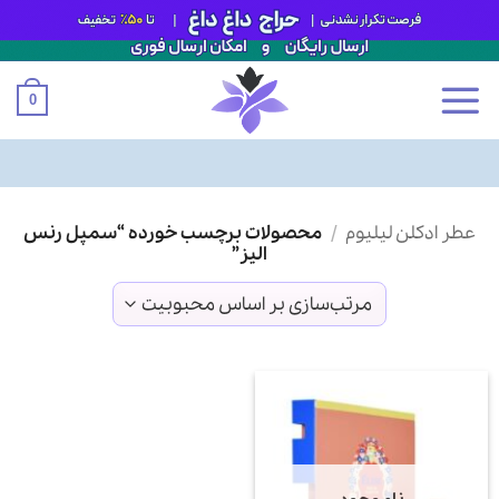
0
Ski
عطر ادکلن لیلیوم
/
محصولات برچسب خورده “سمپل رنس
t
الیز”
conten