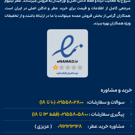
شروع به فعالیت کرده و فقط ادکلن اصل و اورجینال به فروش میرساند. عطر لیلیوم
مرجعی کامل از اطلاعات و قیمت برای
خرید عطر و ادکلن
اصلی در ایران است.
همکاران گرامی از بخش فروش عمده میتوانند با ما در ارتباط باشند و از تخفیفات
ویژه همکاران بهره ببرند.
خرید و مشاوره
سوالات و سفارشات:
02155802800 (۱۰ تا ۱۸)
پیگیری سفارشات :
02155805800 (فقط ۱۳ تا ۱۸)
مشاوره خرید عطر:
09121213128
( عزیزی )