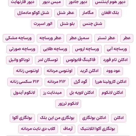
دیور هوم اینتنس
دیور جادور
میس دیور
دیور فارنهایت
بلک افغان
مگامار
عطر شنل
شنل کوکو مادمازل
شنل چنس
بلو شنل
الور اسپرت
عطر
عطر تستر
سمپل عطر
عطر ورساچه
ورساچه مشکی
ورساچه آبی
ورساچه اروس
ورساچه طلایی
ورساچه صورتی
ادکلن تام فورد
فاکینگ فابولوس
توسکان لدر
توباکو وانیل
عود وود
ادکلن کرید
اونتوس مردانه
اونتوس زنانه
ادکلن کارولینا هررا
گود گرل
۲۱۲ مردانه
۲۱۲ سکسی زنانه
ادکلن لانکوم
ادکلن لاویه بل
میدنایت رز
لانکوم آیدول
لانکوم ترزور
ادکلن
ادکلن بولگاری
بولگاری من این بلک
بولگاری آکوا
بولگاری آکوا اتلانتیک
آرماف
کلاب دی نایت مردانه