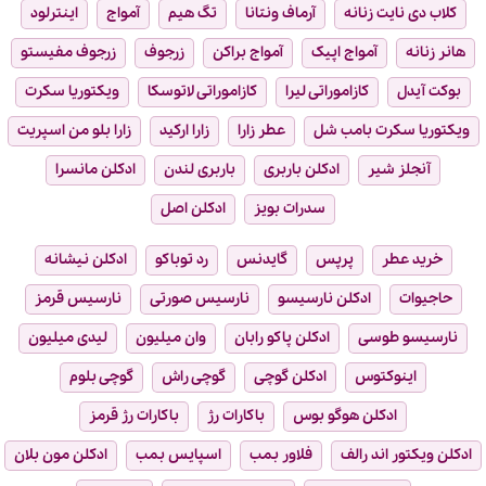
کلاب دی نایت زنانه
آرماف ونتانا
تگ هیم
آمواج
اینترلود
هانر زنانه
آمواج اپیک
آمواج براکن
زرجوف
زرجوف مفیستو
بوکت آیدل
کازاموراتی لیرا
کازاموراتی لاتوسکا
ویکتوریا سکرت
ویکتوریا سکرت بامب شل
عطر زارا
زارا ارکید
زارا بلو من اسپریت
آنجلز شیر
ادکلن باربری
باربری لندن
ادکلن مانسرا
سدرات بویز
ادکلن اصل
خرید عطر
پرپس
گایدنس
رد توباکو
ادکلن نیشانه
حاجیوات
ادکلن نارسیسو
نارسیس صورتی
نارسیس قرمز
نارسیسو طوسی
ادکلن پاکو رابان
وان میلیون
لیدی میلیون
اینوکتوس
ادکلن گوچی
گوچی راش
گوچی بلوم
ادکلن هوگو بوس
باکارات رژ
باکارات رژ قرمز
ادکلن ویکتور اند رالف
فلاور بمب
اسپایس بمب
ادکلن مون بلان