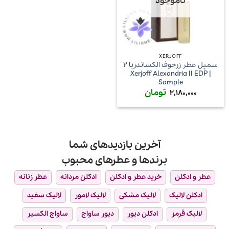
ناموجود
XERJOFF
سمپل عطر زرجوف الکساندریا ۲
| Xerjoff Alexandria II EDP
Sample
تومان
2,180,000
آخرین بازدیدهای شما
برندها و عطرهای محبوب
عطر و ادکلن
خرید عطر و ادکلن
ادکلن مردانه
عطر زنانه
ادکلن لالیک
لالیک مشکی
لالیک لامور
لالیک سفید
لالیک قرمز
ادکلن دیور
دیور ساواج
ساواج الکسیر