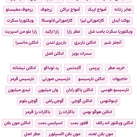
هانر زنانه
آمواج اپیک
آمواج براکن
زرجوف
زرجوف مفیستو
بوکت آیدل
کازاموراتی لیرا
کازاموراتی لاتوسکا
ویکتوریا سکرت
ویکتوریا سکرت بامب شل
عطر زارا
زارا ارکید
زارا بلو من اسپریت
آنجلز شیر
ادکلن باربری
باربری لندن
ادکلن مانسرا
سدرات بویز
ادکلن اصل
خرید عطر
پرپس
گایدنس
رد توباکو
ادکلن نیشانه
حاجیوات
ادکلن نارسیسو
نارسیس صورتی
نارسیس قرمز
نارسیسو طوسی
ادکلن پاکو رابان
وان میلیون
لیدی میلیون
اینوکتوس
ادکلن گوچی
گوچی راش
گوچی بلوم
ادکلن هوگو بوس
باکارات رژ
باکارات رژ قرمز
ادکلن ویکتور اند رالف
فلاور بمب
اسپایس بمب
ادکلن مون بلان
مون بلان لجند
مون بلان اکسپلورر
عطر اصل