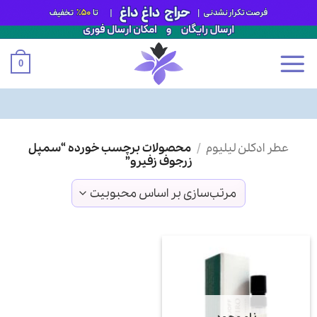
0
Ski
عطر ادکلن لیلیوم
/
محصولات برچسب خورده “سمپل
t
زرجوف زفیرو”
conten