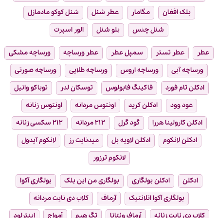
بلک افغان
مگامار
عطر شنل
شنل کوکو مادمازل
شنل چنس
بلو شنل
الور اسپرت
عطر
عطر تستر
سمپل عطر
عطر ورساچه
ورساچه مشکی
ورساچه آبی
ورساچه اروس
ورساچه طلایی
ورساچه صورتی
ادکلن تام فورد
فاکینگ فابولوس
توسکان لدر
توباکو وانیل
عود وود
ادکلن کرید
اونتوس مردانه
اونتوس زنانه
ادکلن کارولینا هررا
گود گرل
۲۱۲ مردانه
۲۱۲ سکسی زنانه
ادکلن لانکوم
ادکلن لاویه بل
میدنایت رز
لانکوم آیدول
لانکوم ترزور
ادکلن
ادکلن بولگاری
بولگاری من این بلک
بولگاری آکوا
بولگاری آکوا اتلانتیک
آرماف
کلاب دی نایت مردانه
کلاب دی نایت زنانه
آرماف ونتانا
تگ هیم
آمواج
اینترلود