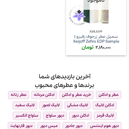
ناموجود
XERJOFF
سمپل عطر زرجوف زفیرو |
Xerjoff Zefiro EDP Sample
تومان
2,180,000
آخرین بازدیدهای شما
برندها و عطرهای محبوب
عطر و ادکلن
خرید عطر و ادکلن
ادکلن مردانه
عطر زنانه
ادکلن لالیک
لالیک مشکی
لالیک لامور
لالیک سفید
لالیک قرمز
ادکلن دیور
دیور ساواج
ساواج الکسیر
دیور هوم اینتنس
دیور جادور
میس دیور
دیور فارنهایت