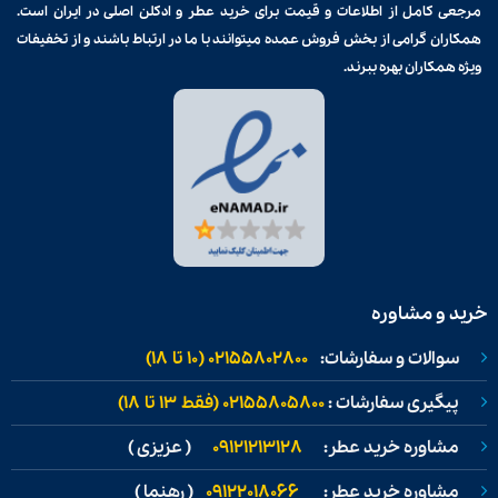
مرجعی کامل از اطلاعات و قیمت برای
خرید عطر و ادکلن
اصلی در ایران است.
همکاران گرامی از بخش فروش عمده میتوانند با ما در ارتباط باشند و از تخفیفات
ویژه همکاران بهره ببرند.
خرید و مشاوره
سوالات و سفارشات:
02155802800 (۱۰ تا ۱۸)
پیگیری سفارشات :
02155805800 (فقط ۱۳ تا ۱۸)
مشاوره خرید عطر:
09121213128
( عزیزی )
مشاوره خرید عطر:
09122018066
( رهنما )