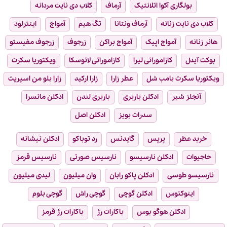
بولگاری آکوا اتلانتیک
آرماف
کلاب دی نایت مردانه
کلاب دی نایت زنانه
آرماف ونتانا
تگ هیم
آمواج
اینترلود
هانر زنانه
آمواج اپیک
آمواج براکن
زرجوف
زرجوف مفیستو
بوکت آیدل
کازاموراتی لیرا
کازاموراتی لاتوسکا
ویکتوریا سکرت
ویکتوریا سکرت بامب شل
عطر زارا
زارا ارکید
زارا بلو من اسپریت
آنجلز شیر
ادکلن باربری
باربری لندن
ادکلن مانسرا
سدرات بویز
ادکلن اصل
خرید عطر
پرپس
گایدنس
رد توباکو
ادکلن نیشانه
حاجیوات
ادکلن نارسیسو
نارسیس صورتی
نارسیس قرمز
نارسیسو طوسی
ادکلن پاکو رابان
وان میلیون
لیدی میلیون
اینوکتوس
ادکلن گوچی
گوچی راش
گوچی بلوم
ادکلن هوگو بوس
باکارات رژ
باکارات رژ قرمز