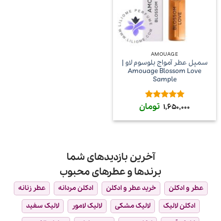
AMOUAGE
سمپل عطر آمواج بلوسوم لاو |
Amouage Blossom Love
Sample
تومان
امتیاز
5
از
1,650,000
5
آخرین بازدیدهای شما
برندها و عطرهای محبوب
عطر و ادکلن
خرید عطر و ادکلن
ادکلن مردانه
عطر زنانه
ادکلن لالیک
لالیک مشکی
لالیک لامور
لالیک سفید