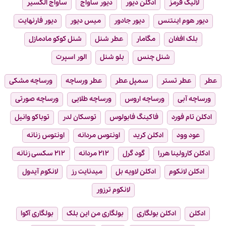
لالیک قرمز
ادکلن دیور
دیور ساواج
ساواج الکسیر
دیور هوم اینتنس
دیور جادور
میس دیور
دیور فارنهایت
بلک افغان
مگامار
عطر شنل
شنل کوکو مادمازل
شنل چنس
بلو شنل
الور اسپرت
عطر
عطر تستر
سمپل عطر
عطر ورساچه
ورساچه مشکی
ورساچه آبی
ورساچه اروس
ورساچه طلایی
ورساچه صورتی
ادکلن تام فورد
فاکینگ فابولوس
توسکان لدر
توباکو وانیل
عود وود
ادکلن کرید
اونتوس مردانه
اونتوس زنانه
ادکلن کارولینا هررا
گود گرل
۲۱۲ مردانه
۲۱۲ سکسی زنانه
ادکلن لانکوم
ادکلن لاویه بل
میدنایت رز
لانکوم آیدول
لانکوم ترزور
ادکلن
ادکلن بولگاری
بولگاری من این بلک
بولگاری آکوا