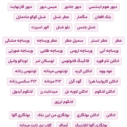
دیور هوم اینتنس
دیور جادور
میس دیور
دیور فارنهایت
بلک افغان
مگامار
عطر شنل
شنل کوکو مادمازل
شنل چنس
بلو شنل
الور اسپرت
عطر
عطر تستر
سمپل عطر
عطر ورساچه
ورساچه مشکی
ورساچه آبی
ورساچه اروس
ورساچه طلایی
ورساچه صورتی
ادکلن تام فورد
فاکینگ فابولوس
توسکان لدر
توباکو وانیل
عود وود
ادکلن کرید
اونتوس مردانه
اونتوس زنانه
ادکلن کارولینا هررا
گود گرل
۲۱۲ مردانه
۲۱۲ سکسی زنانه
ادکلن لانکوم
ادکلن لاویه بل
میدنایت رز
لانکوم آیدول
لانکوم ترزور
ادکلن
ادکلن بولگاری
بولگاری من این بلک
بولگاری آکوا
بولگاری آکوا اتلانتیک
آرماف
کلاب دی نایت مردانه