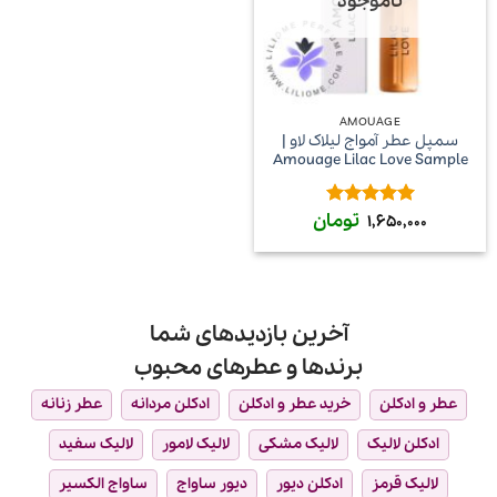
ناموجود
AMOUAGE
سمپل عطر آمواج لیلاک لاو |
Amouage Lilac Love Sample
تومان
امتیاز
5
از
1,650,000
5
آخرین بازدیدهای شما
برندها و عطرهای محبوب
عطر و ادکلن
خرید عطر و ادکلن
ادکلن مردانه
عطر زنانه
ادکلن لالیک
لالیک مشکی
لالیک لامور
لالیک سفید
لالیک قرمز
ادکلن دیور
دیور ساواج
ساواج الکسیر