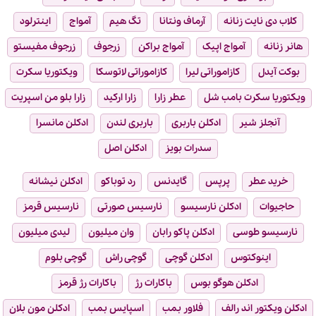
کلاب دی نایت زنانه
آرماف ونتانا
تگ هیم
آمواج
اینترلود
هانر زنانه
آمواج اپیک
آمواج براکن
زرجوف
زرجوف مفیستو
بوکت آیدل
کازاموراتی لیرا
کازاموراتی لاتوسکا
ویکتوریا سکرت
ویکتوریا سکرت بامب شل
عطر زارا
زارا ارکید
زارا بلو من اسپریت
آنجلز شیر
ادکلن باربری
باربری لندن
ادکلن مانسرا
سدرات بویز
ادکلن اصل
خرید عطر
پرپس
گایدنس
رد توباکو
ادکلن نیشانه
حاجیوات
ادکلن نارسیسو
نارسیس صورتی
نارسیس قرمز
نارسیسو طوسی
ادکلن پاکو رابان
وان میلیون
لیدی میلیون
اینوکتوس
ادکلن گوچی
گوچی راش
گوچی بلوم
ادکلن هوگو بوس
باکارات رژ
باکارات رژ قرمز
ادکلن ویکتور اند رالف
فلاور بمب
اسپایس بمب
ادکلن مون بلان