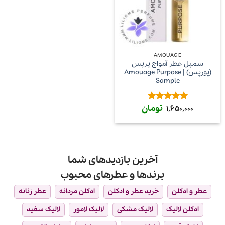
AMOUAGE
سمپل عطر آمواج پرپس
(پورپس) | Amouage Purpose
Sample
تومان
امتیاز
5
از
1,650,000
5
آخرین بازدیدهای شما
برندها و عطرهای محبوب
عطر و ادکلن
خرید عطر و ادکلن
ادکلن مردانه
عطر زنانه
ادکلن لالیک
لالیک مشکی
لالیک لامور
لالیک سفید