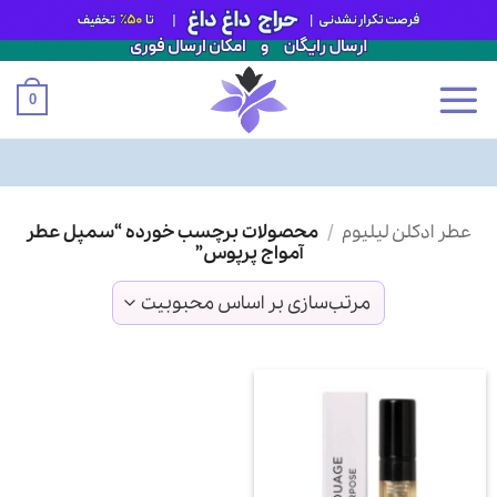
0
Ski
عطر ادکلن لیلیوم
/
محصولات برچسب خورده “سمپل عطر
t
آمواج پرپوس”
conten