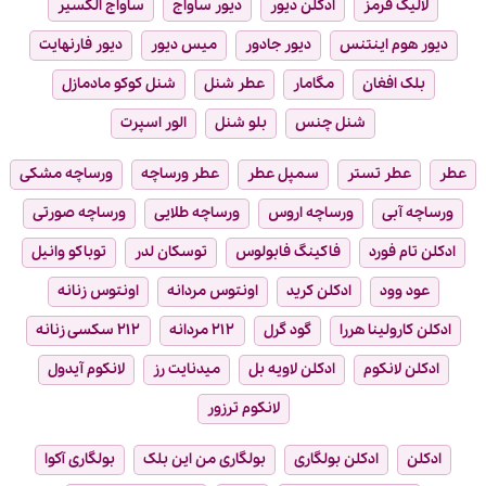
لالیک قرمز
ادکلن دیور
دیور ساواج
ساواج الکسیر
دیور هوم اینتنس
دیور جادور
میس دیور
دیور فارنهایت
بلک افغان
مگامار
عطر شنل
شنل کوکو مادمازل
شنل چنس
بلو شنل
الور اسپرت
عطر
عطر تستر
سمپل عطر
عطر ورساچه
ورساچه مشکی
ورساچه آبی
ورساچه اروس
ورساچه طلایی
ورساچه صورتی
ادکلن تام فورد
فاکینگ فابولوس
توسکان لدر
توباکو وانیل
عود وود
ادکلن کرید
اونتوس مردانه
اونتوس زنانه
ادکلن کارولینا هررا
گود گرل
۲۱۲ مردانه
۲۱۲ سکسی زنانه
ادکلن لانکوم
ادکلن لاویه بل
میدنایت رز
لانکوم آیدول
لانکوم ترزور
ادکلن
ادکلن بولگاری
بولگاری من این بلک
بولگاری آکوا