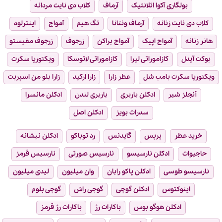
بولگاری آکوا اتلانتیک
آرماف
کلاب دی نایت مردانه
کلاب دی نایت زنانه
آرماف ونتانا
تگ هیم
آمواج
اینترلود
هانر زنانه
آمواج اپیک
آمواج براکن
زرجوف
زرجوف مفیستو
بوکت آیدل
کازاموراتی لیرا
کازاموراتی لاتوسکا
ویکتوریا سکرت
ویکتوریا سکرت بامب شل
عطر زارا
زارا ارکید
زارا بلو من اسپریت
آنجلز شیر
ادکلن باربری
باربری لندن
ادکلن مانسرا
سدرات بویز
ادکلن اصل
خرید عطر
پرپس
گایدنس
رد توباکو
ادکلن نیشانه
حاجیوات
ادکلن نارسیسو
نارسیس صورتی
نارسیس قرمز
نارسیسو طوسی
ادکلن پاکو رابان
وان میلیون
لیدی میلیون
اینوکتوس
ادکلن گوچی
گوچی راش
گوچی بلوم
ادکلن هوگو بوس
باکارات رژ
باکارات رژ قرمز