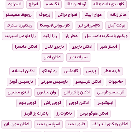
کلاب دی نایت زنانه
آرماف ونتانا
تگ هیم
آمواج
اینترلود
هانر زنانه
آمواج اپیک
آمواج براکن
زرجوف
زرجوف مفیستو
بوکت آیدل
کازاموراتی لیرا
کازاموراتی لاتوسکا
ویکتوریا سکرت
ویکتوریا سکرت بامب شل
عطر زارا
زارا ارکید
زارا بلو من اسپریت
آنجلز شیر
ادکلن باربری
باربری لندن
ادکلن مانسرا
سدرات بویز
ادکلن اصل
خرید عطر
پرپس
گایدنس
رد توباکو
ادکلن نیشانه
حاجیوات
ادکلن نارسیسو
نارسیس صورتی
نارسیس قرمز
نارسیسو طوسی
ادکلن پاکو رابان
وان میلیون
لیدی میلیون
اینوکتوس
ادکلن گوچی
گوچی راش
گوچی بلوم
ادکلن هوگو بوس
باکارات رژ
باکارات رژ قرمز
ادکلن ویکتور اند رالف
فلاور بمب
اسپایس بمب
ادکلن مون بلان