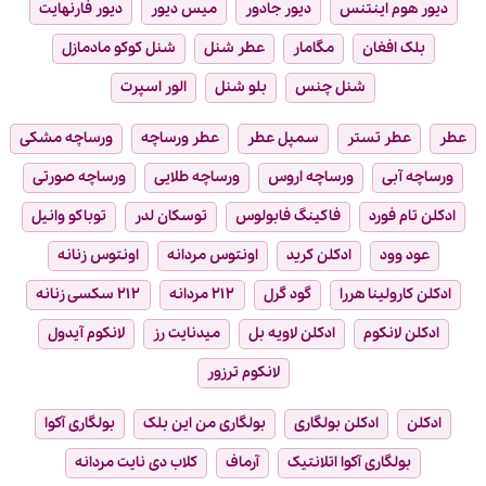
دیور هوم اینتنس
دیور جادور
میس دیور
دیور فارنهایت
بلک افغان
مگامار
عطر شنل
شنل کوکو مادمازل
شنل چنس
بلو شنل
الور اسپرت
عطر
عطر تستر
سمپل عطر
عطر ورساچه
ورساچه مشکی
ورساچه آبی
ورساچه اروس
ورساچه طلایی
ورساچه صورتی
ادکلن تام فورد
فاکینگ فابولوس
توسکان لدر
توباکو وانیل
عود وود
ادکلن کرید
اونتوس مردانه
اونتوس زنانه
ادکلن کارولینا هررا
گود گرل
۲۱۲ مردانه
۲۱۲ سکسی زنانه
ادکلن لانکوم
ادکلن لاویه بل
میدنایت رز
لانکوم آیدول
لانکوم ترزور
ادکلن
ادکلن بولگاری
بولگاری من این بلک
بولگاری آکوا
بولگاری آکوا اتلانتیک
آرماف
کلاب دی نایت مردانه