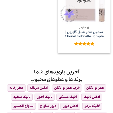
ناموجود
CHANEL
سمپل عطر شنل گابریل |
Chanel Gabrielle Sample
امتیاز
5
از
5
آخرین بازدیدهای شما
برندها و عطرهای محبوب
عطر و ادکلن
خرید عطر و ادکلن
ادکلن مردانه
عطر زنانه
ادکلن لالیک
لالیک مشکی
لالیک لامور
لالیک سفید
لالیک قرمز
ادکلن دیور
دیور ساواج
ساواج الکسیر