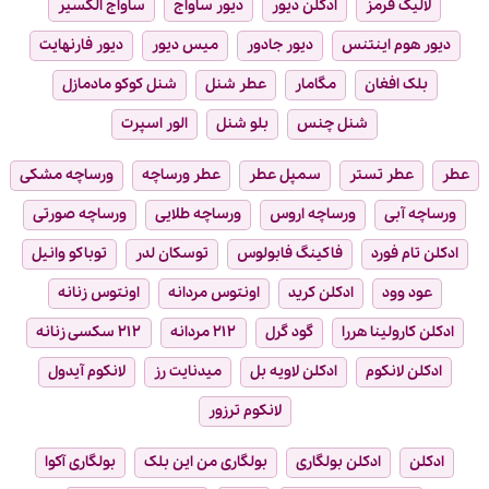
لالیک قرمز
ادکلن دیور
دیور ساواج
ساواج الکسیر
دیور هوم اینتنس
دیور جادور
میس دیور
دیور فارنهایت
بلک افغان
مگامار
عطر شنل
شنل کوکو مادمازل
شنل چنس
بلو شنل
الور اسپرت
عطر
عطر تستر
سمپل عطر
عطر ورساچه
ورساچه مشکی
ورساچه آبی
ورساچه اروس
ورساچه طلایی
ورساچه صورتی
ادکلن تام فورد
فاکینگ فابولوس
توسکان لدر
توباکو وانیل
عود وود
ادکلن کرید
اونتوس مردانه
اونتوس زنانه
ادکلن کارولینا هررا
گود گرل
۲۱۲ مردانه
۲۱۲ سکسی زنانه
ادکلن لانکوم
ادکلن لاویه بل
میدنایت رز
لانکوم آیدول
لانکوم ترزور
ادکلن
ادکلن بولگاری
بولگاری من این بلک
بولگاری آکوا