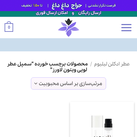
0
Ski
عطر ادکلن لیلیوم
/
محصولات برچسب خورده “سمپل عطر
t
لویی ویتون لاورز”
conten