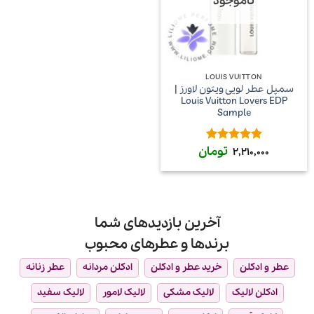
ناموجود
LOUIS VUITTON
سمپل عطر لویی ویتون لاورز |
Louis Vuitton Lovers EDP
Sample
تومان
امتیاز
5
از
2,210,000
5
آخرین بازدیدهای شما
برندها و عطرهای محبوب
عطر و ادکلن
خرید عطر و ادکلن
ادکلن مردانه
عطر زنانه
ادکلن لالیک
لالیک مشکی
لالیک لامور
لالیک سفید