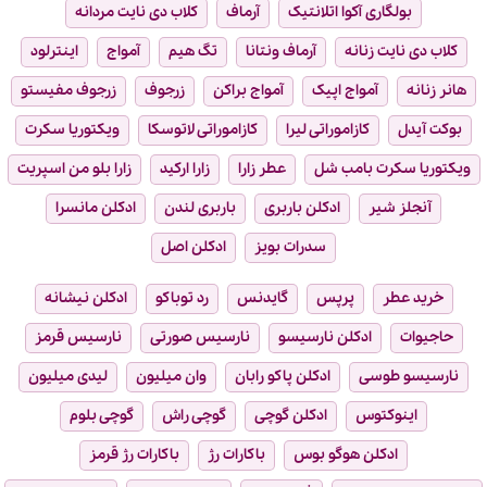
بولگاری آکوا اتلانتیک
آرماف
کلاب دی نایت مردانه
کلاب دی نایت زنانه
آرماف ونتانا
تگ هیم
آمواج
اینترلود
هانر زنانه
آمواج اپیک
آمواج براکن
زرجوف
زرجوف مفیستو
بوکت آیدل
کازاموراتی لیرا
کازاموراتی لاتوسکا
ویکتوریا سکرت
ویکتوریا سکرت بامب شل
عطر زارا
زارا ارکید
زارا بلو من اسپریت
آنجلز شیر
ادکلن باربری
باربری لندن
ادکلن مانسرا
سدرات بویز
ادکلن اصل
خرید عطر
پرپس
گایدنس
رد توباکو
ادکلن نیشانه
حاجیوات
ادکلن نارسیسو
نارسیس صورتی
نارسیس قرمز
نارسیسو طوسی
ادکلن پاکو رابان
وان میلیون
لیدی میلیون
اینوکتوس
ادکلن گوچی
گوچی راش
گوچی بلوم
ادکلن هوگو بوس
باکارات رژ
باکارات رژ قرمز