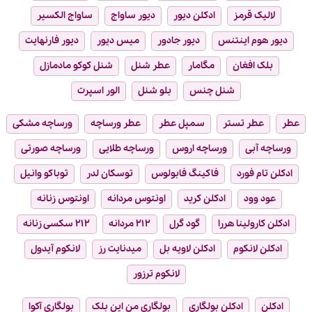
لالیک قرمز
ادکلن دیور
دیور ساواج
ساواج الکسیر
دیور هوم اینتنس
دیور جادور
میس دیور
دیور فارنهایت
بلک افغان
مگامار
عطر شنل
شنل کوکو مادمازل
شنل چنس
بلو شنل
الور اسپرت
عطر
عطر تستر
سمپل عطر
عطر ورساچه
ورساچه مشکی
ورساچه آبی
ورساچه اروس
ورساچه طلایی
ورساچه صورتی
ادکلن تام فورد
فاکینگ فابولوس
توسکان لدر
توباکو وانیل
عود وود
ادکلن کرید
اونتوس مردانه
اونتوس زنانه
ادکلن کارولینا هررا
گود گرل
۲۱۲ مردانه
۲۱۲ سکسی زنانه
ادکلن لانکوم
ادکلن لاویه بل
میدنایت رز
لانکوم آیدول
لانکوم ترزور
ادکلن
ادکلن بولگاری
بولگاری من این بلک
بولگاری آکوا