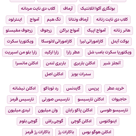
بولگاری آکوا اتلانتیک
آرماف
کلاب دی نایت مردانه
کلاب دی نایت زنانه
آرماف ونتانا
تگ هیم
آمواج
اینترلود
هانر زنانه
آمواج اپیک
آمواج براکن
زرجوف
زرجوف مفیستو
بوکت آیدل
کازاموراتی لیرا
کازاموراتی لاتوسکا
ویکتوریا سکرت
ویکتوریا سکرت بامب شل
عطر زارا
زارا ارکید
زارا بلو من اسپریت
آنجلز شیر
ادکلن باربری
باربری لندن
ادکلن مانسرا
سدرات بویز
ادکلن اصل
خرید عطر
پرپس
گایدنس
رد توباکو
ادکلن نیشانه
حاجیوات
ادکلن نارسیسو
نارسیس صورتی
نارسیس قرمز
نارسیسو طوسی
ادکلن پاکو رابان
وان میلیون
لیدی میلیون
اینوکتوس
ادکلن گوچی
گوچی راش
گوچی بلوم
ادکلن هوگو بوس
باکارات رژ
باکارات رژ قرمز