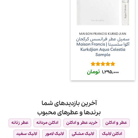
MAISON FRANCIS KURKDJIAN
سمپل عطر فرانسس کرکجان
آکوا سلسیتا | Maison Francis
Kurkdjian Aqua Celestia
Sample
تومان
امتیاز
5
از
1,295,000
5
آخرین بازدیدهای شما
برندها و عطرهای محبوب
عطر و ادکلن
خرید عطر و ادکلن
ادکلن مردانه
عطر زنانه
ادکلن لالیک
لالیک مشکی
لالیک لامور
لالیک سفید