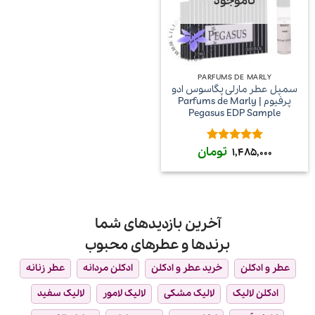
ناموجود
PARFUMS DE MARLY
سمپل عطر مارلی پگاسوس ادو
پرفیوم | Parfums de Marly
Pegasus EDP Sample
تومان
امتیاز
5
از
1,485,000
5
آخرین بازدیدهای شما
برندها و عطرهای محبوب
عطر و ادکلن
خرید عطر و ادکلن
ادکلن مردانه
عطر زنانه
ادکلن لالیک
لالیک مشکی
لالیک لامور
لالیک سفید