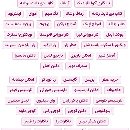
بولگاری آکوا اتلانتیک
آرماف
کلاب دی نایت مردانه
کلاب دی نایت زنانه
آرماف ونتانا
تگ هیم
آمواج
اینترلود
هانر زنانه
آمواج اپیک
آمواج براکن
زرجوف
زرجوف مفیستو
بوکت آیدل
کازاموراتی لیرا
کازاموراتی لاتوسکا
ویکتوریا سکرت
ویکتوریا سکرت بامب شل
عطر زارا
زارا ارکید
زارا بلو من اسپریت
آنجلز شیر
ادکلن باربری
باربری لندن
ادکلن مانسرا
سدرات بویز
ادکلن اصل
خرید عطر
پرپس
گایدنس
رد توباکو
ادکلن نیشانه
حاجیوات
ادکلن نارسیسو
نارسیس صورتی
نارسیس قرمز
نارسیسو طوسی
ادکلن پاکو رابان
وان میلیون
لیدی میلیون
اینوکتوس
ادکلن گوچی
گوچی راش
گوچی بلوم
ادکلن هوگو بوس
باکارات رژ
باکارات رژ قرمز