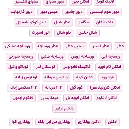
لالیک قرمز
ادکلن دیور
دیور ساواج
ساواج الکسیر
دیور هوم اینتنس
دیور جادور
میس دیور
دیور فارنهایت
بلک افغان
مگامار
عطر شنل
شنل کوکو مادمازل
شنل چنس
بلو شنل
الور اسپرت
عطر
عطر تستر
سمپل عطر
عطر ورساچه
ورساچه مشکی
ورساچه آبی
ورساچه اروس
ورساچه طلایی
ورساچه صورتی
ادکلن تام فورد
فاکینگ فابولوس
توسکان لدر
توباکو وانیل
عود وود
ادکلن کرید
اونتوس مردانه
اونتوس زنانه
ادکلن کارولینا هررا
گود گرل
۲۱۲ مردانه
۲۱۲ سکسی زنانه
ادکلن لانکوم
ادکلن لاویه بل
میدنایت رز
لانکوم آیدول
لانکوم ترزور
ادکلن
ادکلن بولگاری
بولگاری من این بلک
بولگاری آکوا