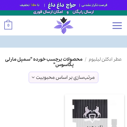
0
Ski
عطر ادکلن لیلیوم
/
محصولات برچسب خورده “سمپل مارلی
t
پگاسوس”
conten