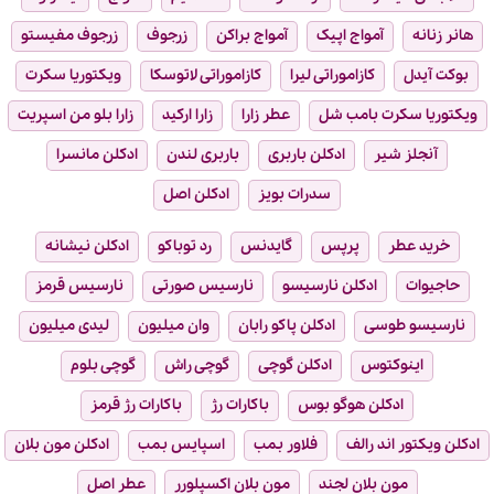
هانر زنانه
آمواج اپیک
آمواج براکن
زرجوف
زرجوف مفیستو
بوکت آیدل
کازاموراتی لیرا
کازاموراتی لاتوسکا
ویکتوریا سکرت
ویکتوریا سکرت بامب شل
عطر زارا
زارا ارکید
زارا بلو من اسپریت
آنجلز شیر
ادکلن باربری
باربری لندن
ادکلن مانسرا
سدرات بویز
ادکلن اصل
خرید عطر
پرپس
گایدنس
رد توباکو
ادکلن نیشانه
حاجیوات
ادکلن نارسیسو
نارسیس صورتی
نارسیس قرمز
نارسیسو طوسی
ادکلن پاکو رابان
وان میلیون
لیدی میلیون
اینوکتوس
ادکلن گوچی
گوچی راش
گوچی بلوم
ادکلن هوگو بوس
باکارات رژ
باکارات رژ قرمز
ادکلن ویکتور اند رالف
فلاور بمب
اسپایس بمب
ادکلن مون بلان
مون بلان لجند
مون بلان اکسپلورر
عطر اصل