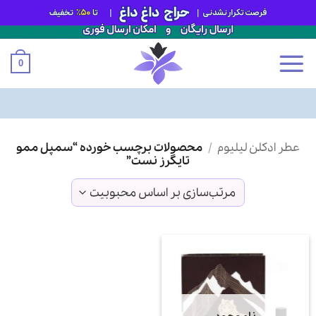
0
Ski
عطر ادکلن لیلیوم
/
محصولات برچسب خورده “سمپل ممو
t
تایگرز نست”
conten