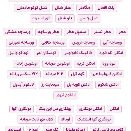
بلک افغان
مگامار
عطر شنل
شنل کوکو مادمازل
شنل چنس
بلو شنل
الور اسپرت
عطر
عطر تستر
سمپل عطر
عطر ورساچه
ورساچه مشکی
ورساچه آبی
ورساچه اروس
ورساچه طلایی
ورساچه صورتی
ادکلن تام فورد
فاکینگ فابولوس
توسکان لدر
توباکو وانیل
عود وود
ادکلن کرید
اونتوس مردانه
اونتوس زنانه
ادکلن کارولینا هررا
گود گرل
۲۱۲ مردانه
۲۱۲ سکسی زنانه
ادکلن لانکوم
ادکلن لاویه بل
میدنایت رز
لانکوم آیدول
لانکوم ترزور
ادکلن
ادکلن بولگاری
بولگاری من این بلک
بولگاری آکوا
بولگاری آکوا اتلانتیک
آرماف
کلاب دی نایت مردانه
کلاب دی نایت زنانه
آرماف ونتانا
تگ هیم
آمواج
اینترلود