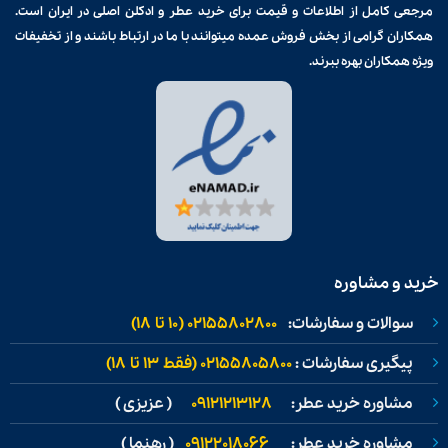
مرجعی کامل از اطلاعات و قیمت برای
خرید عطر و ادکلن
اصلی در ایران است.
همکاران گرامی از بخش فروش عمده میتوانند با ما در ارتباط باشند و از تخفیفات
ویژه همکاران بهره ببرند.
خرید و مشاوره
سوالات و سفارشات:
02155802800 (۱۰ تا ۱۸)
پیگیری سفارشات :
02155805800 (فقط ۱۳ تا ۱۸)
مشاوره خرید عطر:
09121213128
( عزیزی )
مشاوره خرید عطر:
09122018066
( رهنما )