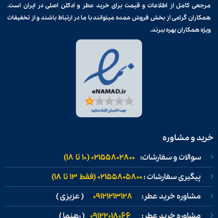
مرجعی کامل از اطلاعات و قیمت برای
خرید عطر و ادکلن
اصلی در ایران است.
همکاران گرامی از بخش فروش عمده میتوانند با ما در ارتباط باشند و از تخفیفات
ویژه همکاران بهره ببرند.
خرید و مشاوره
سوالات و سفارشات:
02155802800 (۱۰ تا ۱۸)
پیگیری سفارشات :
02155805800 (فقط ۱۳ تا ۱۸)
مشاوره خرید عطر:
09121213128
( عزیزی )
مشاوره خرید عطر:
09122018066
( رهنما )