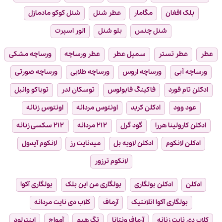
بلک افغان
مگامار
عطر شنل
شنل کوکو مادمازل
شنل چنس
بلو شنل
الور اسپرت
عطر
عطر تستر
سمپل عطر
عطر ورساچه
ورساچه مشکی
ورساچه آبی
ورساچه اروس
ورساچه طلایی
ورساچه صورتی
ادکلن تام فورد
فاکینگ فابولوس
توسکان لدر
توباکو وانیل
عود وود
ادکلن کرید
اونتوس مردانه
اونتوس زنانه
ادکلن کارولینا هررا
گود گرل
۲۱۲ مردانه
۲۱۲ سکسی زنانه
ادکلن لانکوم
ادکلن لاویه بل
میدنایت رز
لانکوم آیدول
لانکوم ترزور
ادکلن
ادکلن بولگاری
بولگاری من این بلک
بولگاری آکوا
بولگاری آکوا اتلانتیک
آرماف
کلاب دی نایت مردانه
کلاب دی نایت زنانه
آرماف ونتانا
تگ هیم
آمواج
اینترلود