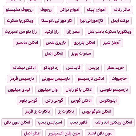
هانر زنانه
آمواج اپیک
آمواج براکن
زرجوف
زرجوف مفیستو
بوکت آیدل
کازاموراتی لیرا
کازاموراتی لاتوسکا
ویکتوریا سکرت
ویکتوریا سکرت بامب شل
عطر زارا
زارا ارکید
زارا بلو من اسپریت
آنجلز شیر
ادکلن باربری
باربری لندن
ادکلن مانسرا
سدرات بویز
ادکلن اصل
خرید عطر
پرپس
گایدنس
رد توباکو
ادکلن نیشانه
حاجیوات
ادکلن نارسیسو
نارسیس صورتی
نارسیس قرمز
نارسیسو طوسی
ادکلن پاکو رابان
وان میلیون
لیدی میلیون
اینوکتوس
ادکلن گوچی
گوچی راش
گوچی بلوم
ادکلن هوگو بوس
باکارات رژ
باکارات رژ قرمز
ادکلن ویکتور اند رالف
فلاور بمب
اسپایس بمب
ادکلن مون بلان
مون بلان لجند
مون بلان اکسپلورر
عطر اصل