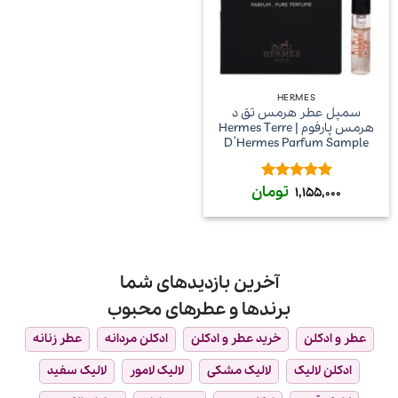
HERMES
سمپل عطر هرمس تق د
هرمس پارفوم | Hermes Terre
D’Hermes Parfum Sample
تومان
امتیاز
5
از
1,155,000
5
آخرین بازدیدهای شما
برندها و عطرهای محبوب
عطر و ادکلن
خرید عطر و ادکلن
ادکلن مردانه
عطر زنانه
ادکلن لالیک
لالیک مشکی
لالیک لامور
لالیک سفید