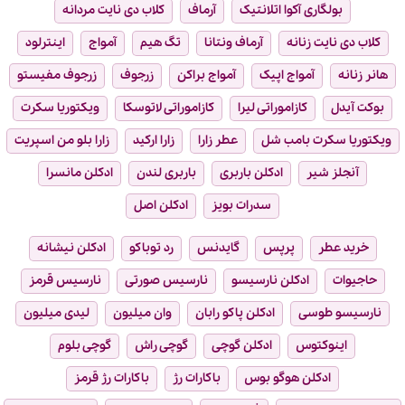
بولگاری آکوا اتلانتیک
آرماف
کلاب دی نایت مردانه
کلاب دی نایت زنانه
آرماف ونتانا
تگ هیم
آمواج
اینترلود
هانر زنانه
آمواج اپیک
آمواج براکن
زرجوف
زرجوف مفیستو
بوکت آیدل
کازاموراتی لیرا
کازاموراتی لاتوسکا
ویکتوریا سکرت
ویکتوریا سکرت بامب شل
عطر زارا
زارا ارکید
زارا بلو من اسپریت
آنجلز شیر
ادکلن باربری
باربری لندن
ادکلن مانسرا
سدرات بویز
ادکلن اصل
خرید عطر
پرپس
گایدنس
رد توباکو
ادکلن نیشانه
حاجیوات
ادکلن نارسیسو
نارسیس صورتی
نارسیس قرمز
نارسیسو طوسی
ادکلن پاکو رابان
وان میلیون
لیدی میلیون
اینوکتوس
ادکلن گوچی
گوچی راش
گوچی بلوم
ادکلن هوگو بوس
باکارات رژ
باکارات رژ قرمز