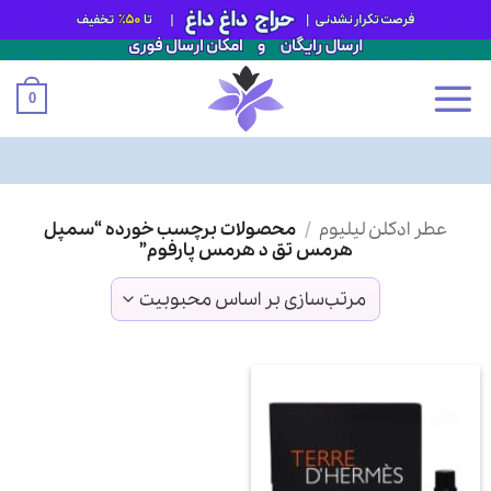
0
Ski
عطر ادکلن لیلیوم
/
محصولات برچسب خورده “سمپل
t
هرمس تق د هرمس پارفوم”
conten