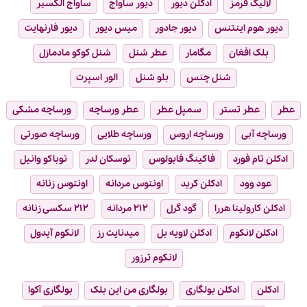
لالیک قرمز
ادکلن دیور
دیور ساواج
ساواج الکسیر
دیور هوم اینتنس
دیور جادور
میس دیور
دیور فارنهایت
بلک افغان
مگامار
عطر شنل
شنل کوکو مادمازل
شنل چنس
بلو شنل
الور اسپرت
عطر
عطر تستر
سمپل عطر
عطر ورساچه
ورساچه مشکی
ورساچه آبی
ورساچه اروس
ورساچه طلایی
ورساچه صورتی
ادکلن تام فورد
فاکینگ فابولوس
توسکان لدر
توباکو وانیل
عود وود
ادکلن کرید
اونتوس مردانه
اونتوس زنانه
ادکلن کارولینا هررا
گود گرل
۲۱۲ مردانه
۲۱۲ سکسی زنانه
ادکلن لانکوم
ادکلن لاویه بل
میدنایت رز
لانکوم آیدول
لانکوم ترزور
ادکلن
ادکلن بولگاری
بولگاری من این بلک
بولگاری آکوا