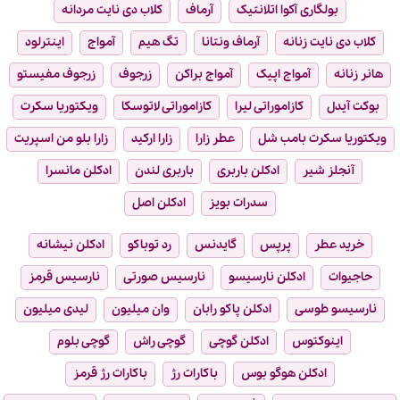
بولگاری آکوا اتلانتیک
آرماف
کلاب دی نایت مردانه
کلاب دی نایت زنانه
آرماف ونتانا
تگ هیم
آمواج
اینترلود
هانر زنانه
آمواج اپیک
آمواج براکن
زرجوف
زرجوف مفیستو
بوکت آیدل
کازاموراتی لیرا
کازاموراتی لاتوسکا
ویکتوریا سکرت
ویکتوریا سکرت بامب شل
عطر زارا
زارا ارکید
زارا بلو من اسپریت
آنجلز شیر
ادکلن باربری
باربری لندن
ادکلن مانسرا
سدرات بویز
ادکلن اصل
خرید عطر
پرپس
گایدنس
رد توباکو
ادکلن نیشانه
حاجیوات
ادکلن نارسیسو
نارسیس صورتی
نارسیس قرمز
نارسیسو طوسی
ادکلن پاکو رابان
وان میلیون
لیدی میلیون
اینوکتوس
ادکلن گوچی
گوچی راش
گوچی بلوم
ادکلن هوگو بوس
باکارات رژ
باکارات رژ قرمز