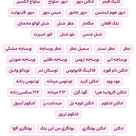
لالیک قرمز
ادکلن دیور
دیور ساواج
ساواج الکسیر
دیور هوم اینتنس
دیور جادور
میس دیور
دیور فارنهایت
بلک افغان
مگامار
عطر شنل
شنل کوکو مادمازل
شنل چنس
بلو شنل
الور اسپرت
عطر
عطر تستر
سمپل عطر
عطر ورساچه
ورساچه مشکی
ورساچه آبی
ورساچه اروس
ورساچه طلایی
ورساچه صورتی
ادکلن تام فورد
فاکینگ فابولوس
توسکان لدر
توباکو وانیل
عود وود
ادکلن کرید
اونتوس مردانه
اونتوس زنانه
ادکلن کارولینا هررا
گود گرل
۲۱۲ مردانه
۲۱۲ سکسی زنانه
ادکلن لانکوم
ادکلن لاویه بل
میدنایت رز
لانکوم آیدول
لانکوم ترزور
ادکلن
ادکلن بولگاری
بولگاری من این بلک
بولگاری آکوا