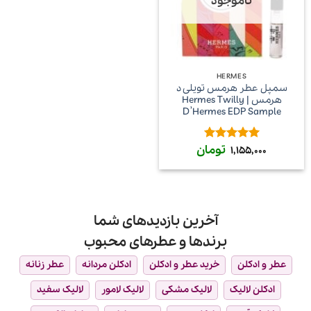
ناموجود
HERMES
سمپل عطر هرمس تویلی د
هرمس | Hermes Twilly
D’Hermes EDP Sample
تومان
امتیاز
5
از
1,155,000
5
آخرین بازدیدهای شما
برندها و عطرهای محبوب
عطر و ادکلن
خرید عطر و ادکلن
ادکلن مردانه
عطر زنانه
ادکلن لالیک
لالیک مشکی
لالیک لامور
لالیک سفید