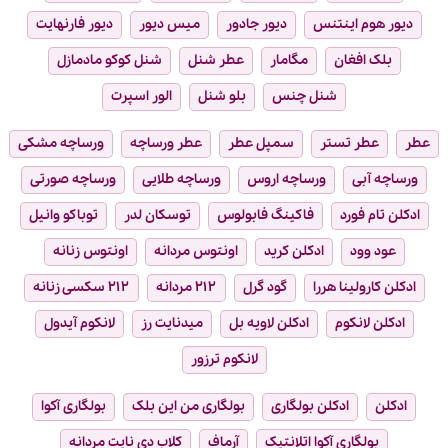
دیور هوم اینتنس
دیور جادور
میس دیور
دیور فارنهایت
بلک افغان
مگامار
عطر شنل
شنل کوکو مادمازل
شنل چنس
بلو شنل
الور اسپرت
عطر
عطر تستر
سمپل عطر
عطر ورساچه
ورساچه مشکی
ورساچه آبی
ورساچه اروس
ورساچه طلایی
ورساچه صورتی
ادکلن تام فورد
فاکینگ فابولوس
توسکان لدر
توباکو وانیل
عود وود
ادکلن کرید
اونتوس مردانه
اونتوس زنانه
ادکلن کارولینا هررا
گود گرل
۲۱۲ مردانه
۲۱۲ سکسی زنانه
ادکلن لانکوم
ادکلن لاویه بل
میدنایت رز
لانکوم آیدول
لانکوم ترزور
ادکلن
ادکلن بولگاری
بولگاری من این بلک
بولگاری آکوا
بولگاری آکوا اتلانتیک
آرماف
کلاب دی نایت مردانه