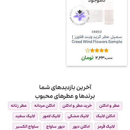
ناموجود
CREED
سمپل عطر کرید ویند فلاورز |
Creed Wind Flowers Sample
تومان
امتیاز
4
2,230,000
از 5
آخرین بازدیدهای شما
برندها و عطرهای محبوب
عطر و ادکلن
خرید عطر و ادکلن
ادکلن مردانه
عطر زنانه
ادکلن لالیک
لالیک مشکی
لالیک لامور
لالیک سفید
لالیک قرمز
ادکلن دیور
دیور ساواج
ساواج الکسیر