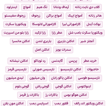
کلاب دی نایت زنانه
آرماف ونتانا
تگ هیم
آمواج
اینترلود
هانر زنانه
آمواج اپیک
آمواج براکن
زرجوف
زرجوف مفیستو
بوکت آیدل
کازاموراتی لیرا
کازاموراتی لاتوسکا
ویکتوریا سکرت
ویکتوریا سکرت بامب شل
عطر زارا
زارا ارکید
زارا بلو من اسپریت
آنجلز شیر
ادکلن باربری
باربری لندن
ادکلن مانسرا
سدرات بویز
ادکلن اصل
خرید عطر
پرپس
گایدنس
رد توباکو
ادکلن نیشانه
حاجیوات
ادکلن نارسیسو
نارسیس صورتی
نارسیس قرمز
نارسیسو طوسی
ادکلن پاکو رابان
وان میلیون
لیدی میلیون
اینوکتوس
ادکلن گوچی
گوچی راش
گوچی بلوم
ادکلن هوگو بوس
باکارات رژ
باکارات رژ قرمز
ادکلن ویکتور اند رالف
فلاور بمب
اسپایس بمب
ادکلن مون بلان