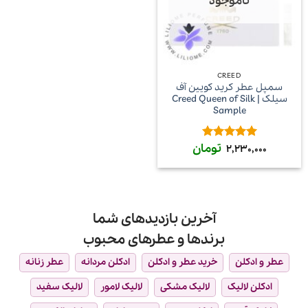
ناموجود
CREED
سمپل عطر کرید کویین آف
سیلک | Creed Queen of Silk
Sample
تومان
امتیاز
5
از
2,230,000
5
آخرین بازدیدهای شما
برندها و عطرهای محبوب
عطر و ادکلن
خرید عطر و ادکلن
ادکلن مردانه
عطر زنانه
ادکلن لالیک
لالیک مشکی
لالیک لامور
لالیک سفید