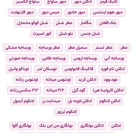
لالیک قرمز
ادکلن دیور
دیور ساواج
ساواج الکسیر
دیور هوم اینتنس
دیور جادور
میس دیور
دیور فارنهایت
بلک افغان
مگامار
عطر شنل
شنل کوکو مادمازل
شنل چنس
بلو شنل
الور اسپرت
عطر
عطر تستر
سمپل عطر
عطر ورساچه
ورساچه مشکی
ورساچه آبی
ورساچه اروس
ورساچه طلایی
ورساچه صورتی
ادکلن تام فورد
فاکینگ فابولوس
توسکان لدر
توباکو وانیل
عود وود
ادکلن کرید
اونتوس مردانه
اونتوس زنانه
ادکلن کارولینا هررا
گود گرل
۲۱۲ مردانه
۲۱۲ سکسی زنانه
ادکلن لانکوم
ادکلن لاویه بل
میدنایت رز
لانکوم آیدول
لانکوم ترزور
ادکلن
ادکلن بولگاری
بولگاری من این بلک
بولگاری آکوا