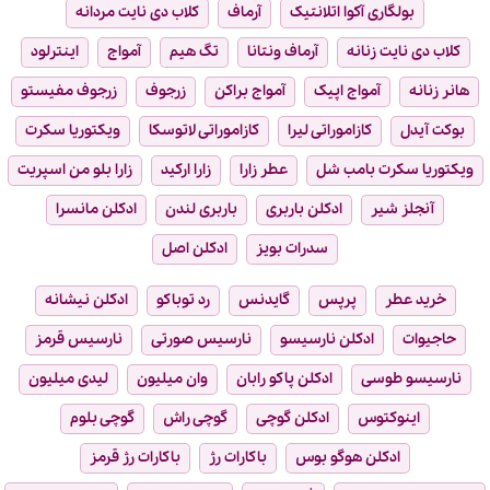
بولگاری آکوا اتلانتیک
آرماف
کلاب دی نایت مردانه
کلاب دی نایت زنانه
آرماف ونتانا
تگ هیم
آمواج
اینترلود
هانر زنانه
آمواج اپیک
آمواج براکن
زرجوف
زرجوف مفیستو
بوکت آیدل
کازاموراتی لیرا
کازاموراتی لاتوسکا
ویکتوریا سکرت
ویکتوریا سکرت بامب شل
عطر زارا
زارا ارکید
زارا بلو من اسپریت
آنجلز شیر
ادکلن باربری
باربری لندن
ادکلن مانسرا
سدرات بویز
ادکلن اصل
خرید عطر
پرپس
گایدنس
رد توباکو
ادکلن نیشانه
حاجیوات
ادکلن نارسیسو
نارسیس صورتی
نارسیس قرمز
نارسیسو طوسی
ادکلن پاکو رابان
وان میلیون
لیدی میلیون
اینوکتوس
ادکلن گوچی
گوچی راش
گوچی بلوم
ادکلن هوگو بوس
باکارات رژ
باکارات رژ قرمز