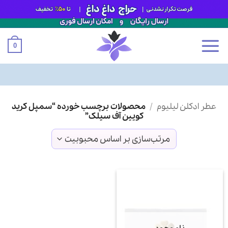
0
Ski
عطر ادکلن لیلیوم
/
محصولات برچسب خورده “سمپل کرید
t
کویین آف سیلک”
conten