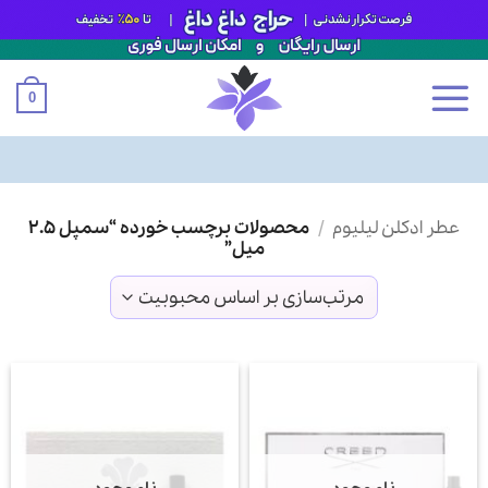
0
Ski
عطر ادکلن لیلیوم
/
محصولات برچسب خورده “سمپل ۲.۵
t
میل”
conten