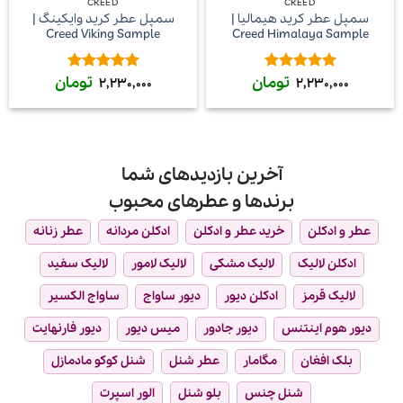
CREED
CREED
سمپل عطر کرید هیمالیا |
سمپل عطر کرید وایکینگ |
Creed Viking Sample
Creed Himalaya Sample
تومان
تومان
امتیاز
5
از
امتیاز
5
از
2,230,000
2,230,000
5
5
آخرین بازدیدهای شما
برندها و عطرهای محبوب
عطر و ادکلن
خرید عطر و ادکلن
ادکلن مردانه
عطر زنانه
ادکلن لالیک
لالیک مشکی
لالیک لامور
لالیک سفید
لالیک قرمز
ادکلن دیور
دیور ساواج
ساواج الکسیر
دیور هوم اینتنس
دیور جادور
میس دیور
دیور فارنهایت
بلک افغان
مگامار
عطر شنل
شنل کوکو مادمازل
شنل چنس
بلو شنل
الور اسپرت