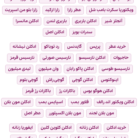
ویکتوریا سکرت بامب شل
عطر زارا
زارا ارکید
زارا بلو من اسپریت
آنجلز شیر
ادکلن باربری
باربری لندن
ادکلن مانسرا
سدرات بویز
ادکلن اصل
خرید عطر
پرپس
گایدنس
رد توباکو
ادکلن نیشانه
حاجیوات
ادکلن نارسیسو
نارسیس صورتی
نارسیس قرمز
نارسیسو طوسی
ادکلن پاکو رابان
وان میلیون
لیدی میلیون
اینوکتوس
ادکلن گوچی
گوچی راش
گوچی بلوم
ادکلن هوگو بوس
باکارات رژ
باکارات رژ قرمز
ادکلن ویکتور اند رالف
فلاور بمب
اسپایس بمب
ادکلن مون بلان
مون بلان لجند
مون بلان اکسپلورر
عطر اصل
خرید ادکلن
ادکلن زنانه
ادکلن کلوین کلین
ایفوریا زنانه