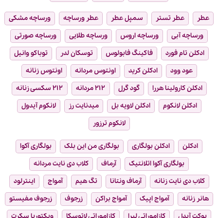
عطر
عطر تستر
سمپل عطر
عطر ورساچه
ورساچه مشکی
ورساچه آبی
ورساچه اروس
ورساچه طلایی
ورساچه صورتی
ادکلن تام فورد
فاکینگ فابولوس
توسکان لدر
توباکو وانیل
عود وود
ادکلن کرید
اونتوس مردانه
اونتوس زنانه
ادکلن کارولینا هررا
گود گرل
۲۱۲ مردانه
۲۱۲ سکسی زنانه
ادکلن لانکوم
ادکلن لاویه بل
میدنایت رز
لانکوم آیدول
لانکوم ترزور
ادکلن
ادکلن بولگاری
بولگاری من این بلک
بولگاری آکوا
بولگاری آکوا اتلانتیک
آرماف
کلاب دی نایت مردانه
کلاب دی نایت زنانه
آرماف ونتانا
تگ هیم
آمواج
اینترلود
هانر زنانه
آمواج اپیک
آمواج براکن
زرجوف
زرجوف مفیستو
بوکت آیدل
کازاموراتی لیرا
کازاموراتی لاتوسکا
ویکتوریا سکرت