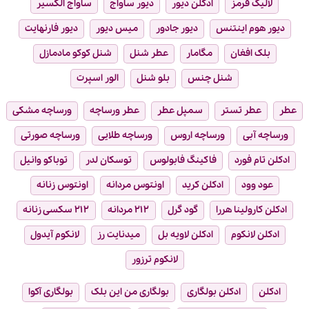
لالیک قرمز
ادکلن دیور
دیور ساواج
ساواج الکسیر
دیور هوم اینتنس
دیور جادور
میس دیور
دیور فارنهایت
بلک افغان
مگامار
عطر شنل
شنل کوکو مادمازل
شنل چنس
بلو شنل
الور اسپرت
عطر
عطر تستر
سمپل عطر
عطر ورساچه
ورساچه مشکی
ورساچه آبی
ورساچه اروس
ورساچه طلایی
ورساچه صورتی
ادکلن تام فورد
فاکینگ فابولوس
توسکان لدر
توباکو وانیل
عود وود
ادکلن کرید
اونتوس مردانه
اونتوس زنانه
ادکلن کارولینا هررا
گود گرل
۲۱۲ مردانه
۲۱۲ سکسی زنانه
ادکلن لانکوم
ادکلن لاویه بل
میدنایت رز
لانکوم آیدول
لانکوم ترزور
ادکلن
ادکلن بولگاری
بولگاری من این بلک
بولگاری آکوا