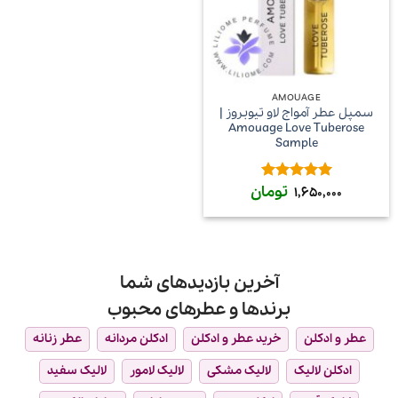
AMOUAGE
سمپل عطر آمواج لاو تیوبروز |
Amouage Love Tuberose
Sample
تومان
امتیاز
5
از
1,650,000
5
آخرین بازدیدهای شما
برندها و عطرهای محبوب
عطر و ادکلن
خرید عطر و ادکلن
ادکلن مردانه
عطر زنانه
ادکلن لالیک
لالیک مشکی
لالیک لامور
لالیک سفید