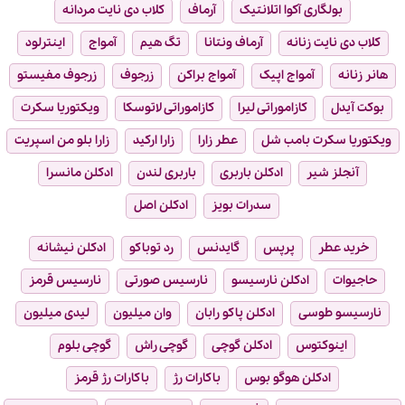
بولگاری آکوا اتلانتیک
آرماف
کلاب دی نایت مردانه
کلاب دی نایت زنانه
آرماف ونتانا
تگ هیم
آمواج
اینترلود
هانر زنانه
آمواج اپیک
آمواج براکن
زرجوف
زرجوف مفیستو
بوکت آیدل
کازاموراتی لیرا
کازاموراتی لاتوسکا
ویکتوریا سکرت
ویکتوریا سکرت بامب شل
عطر زارا
زارا ارکید
زارا بلو من اسپریت
آنجلز شیر
ادکلن باربری
باربری لندن
ادکلن مانسرا
سدرات بویز
ادکلن اصل
خرید عطر
پرپس
گایدنس
رد توباکو
ادکلن نیشانه
حاجیوات
ادکلن نارسیسو
نارسیس صورتی
نارسیس قرمز
نارسیسو طوسی
ادکلن پاکو رابان
وان میلیون
لیدی میلیون
اینوکتوس
ادکلن گوچی
گوچی راش
گوچی بلوم
ادکلن هوگو بوس
باکارات رژ
باکارات رژ قرمز