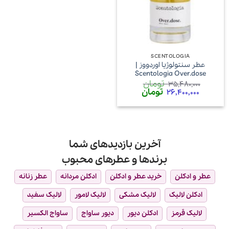
SCENTOLOGIA
عطر سنتولوژیا اوردووز |
Scentologia Over.dose
تومان
35,480,000
قیمت
قیمت
تومان
26,400,000
اصلی
فعلی
35,480,000 تومان
26,400,000 تومان
بود.
است.
آخرین بازدیدهای شما
برندها و عطرهای محبوب
عطر و ادکلن
خرید عطر و ادکلن
ادکلن مردانه
عطر زنانه
ادکلن لالیک
لالیک مشکی
لالیک لامور
لالیک سفید
لالیک قرمز
ادکلن دیور
دیور ساواج
ساواج الکسیر