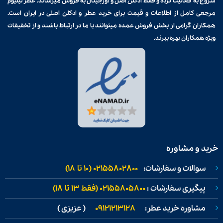
شروع به فعالیت کرده و فقط ادکلن اصل و اورجینال به فروش میرساند. عطر لیلیوم
مرجعی کامل از اطلاعات و قیمت برای
خرید عطر و ادکلن
اصلی در ایران است.
همکاران گرامی از بخش فروش عمده میتوانند با ما در ارتباط باشند و از تخفیفات
ویژه همکاران بهره ببرند.
خرید و مشاوره
سوالات و سفارشات:
02155802800 (۱۰ تا ۱۸)
پیگیری سفارشات :
02155805800 (فقط ۱۳ تا ۱۸)
مشاوره خرید عطر:
09121213128
( عزیزی )