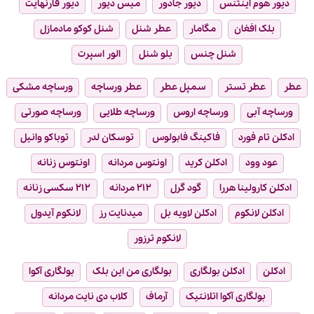
دیور هوم اینتنس
دیور جادور
میس دیور
دیور فارنهایت
بلک افغان
مگامار
عطر شنل
شنل کوکو مادمازل
شنل چنس
بلو شنل
الور اسپرت
عطر
عطر تستر
سمپل عطر
عطر ورساچه
ورساچه مشکی
ورساچه آبی
ورساچه اروس
ورساچه طلایی
ورساچه صورتی
ادکلن تام فورد
فاکینگ فابولوس
توسکان لدر
توباکو وانیل
عود وود
ادکلن کرید
اونتوس مردانه
اونتوس زنانه
ادکلن کارولینا هررا
گود گرل
۲۱۲ مردانه
۲۱۲ سکسی زنانه
ادکلن لانکوم
ادکلن لاویه بل
میدنایت رز
لانکوم آیدول
لانکوم ترزور
ادکلن
ادکلن بولگاری
بولگاری من این بلک
بولگاری آکوا
بولگاری آکوا اتلانتیک
آرماف
کلاب دی نایت مردانه