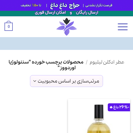
0
Ski
عطر ادکلن لیلیوم
/
محصولات برچسب خورده “سنتولوژیا
t
اوردووز”
conten
-26%