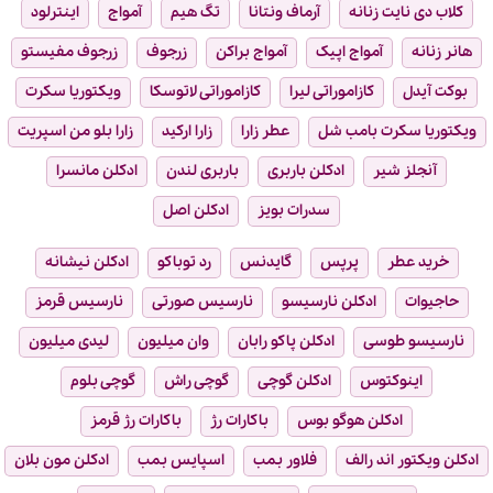
کلاب دی نایت زنانه
آرماف ونتانا
تگ هیم
آمواج
اینترلود
هانر زنانه
آمواج اپیک
آمواج براکن
زرجوف
زرجوف مفیستو
بوکت آیدل
کازاموراتی لیرا
کازاموراتی لاتوسکا
ویکتوریا سکرت
ویکتوریا سکرت بامب شل
عطر زارا
زارا ارکید
زارا بلو من اسپریت
آنجلز شیر
ادکلن باربری
باربری لندن
ادکلن مانسرا
سدرات بویز
ادکلن اصل
خرید عطر
پرپس
گایدنس
رد توباکو
ادکلن نیشانه
حاجیوات
ادکلن نارسیسو
نارسیس صورتی
نارسیس قرمز
نارسیسو طوسی
ادکلن پاکو رابان
وان میلیون
لیدی میلیون
اینوکتوس
ادکلن گوچی
گوچی راش
گوچی بلوم
ادکلن هوگو بوس
باکارات رژ
باکارات رژ قرمز
ادکلن ویکتور اند رالف
فلاور بمب
اسپایس بمب
ادکلن مون بلان