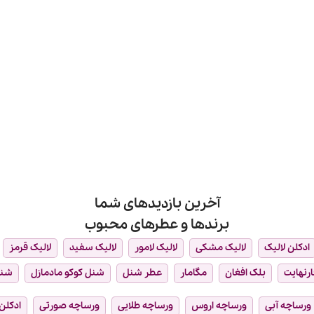
آخرین بازدیدهای شما
برندها و عطرهای محبوب
ادکلن لالیک
لالیک مشکی
لالیک لامور
لالیک سفید
لالیک قرمز
ارنهایت
بلک افغان
مگامار
عطر شنل
شنل کوکو مادمازل
شن
ورساچه آبی
ورساچه اروس
ورساچه طلایی
ورساچه صورتی
ادکلن 