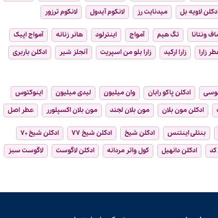
دکلن لاویه بل
میدنایت رز
لانکوم آیدول
لانکوم ترزور
ماف ونتانا
تگ هیم
آمواج
اینترلود
هانر زنانه
آمواج اپیک
طر زارا
زارا ارکید
زارا بلو من اسپریت
آنجلز شیر
ادکلن باربری
وسی
ادکلن پاکو رابان
وان میلیون
لیدی میلیون
اینوکتوس
ادکلن مون بلان
مون بلان لجند
مون بلان اکسپلورر
عطر اصل
بنتلی اینتنس
ادکلن شیخ
ادکلن شیخ ۷۷
ادکلن شیخ ۷۰
 کد
ادکلن دانهیل
کول واتر مردانه
ادکلن لاگوست
لاگوست سبز