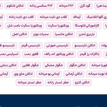
ینا هررا
گود گرل
۲۱۲ مردانه
۲۱۲ سکسی زنانه
ادکلن لانکوم
ا
ی آکوا اتلانتیک
آرماف
کلاب دی نایت مردانه
کلاب دی نایت زنانه
آر
ا
کازاموراتی لاتوسکا
ویکتوریا سکرت
ویکتوریا سکرت بامب شل
ع
باربری لندن
ادکلن مانسرا
سدرات بویز
ادکلن اصل
وات
ادکلن نارسیسو
نارسیس صورتی
نارسیس قرمز
نارسیسو ط
ژ
باکارات رژ قرمز
ادکلن ویکتور اند رالف
فلاور بمب
اسپایس بمب
فوریا مردانه
ادکلن جگوار
جگوار مشکی
جگوار طلایی
ادکلن بنتلی
ا نویت مردانه
ادکلن آرمانی
آرمانی یو مردانه
ادکلن مای وی
آرمانی
ادکلن کنزو
عطر تستر زنانه
عطر تستر مردانه