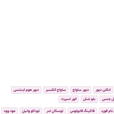
ادکلن دیور
دیور ساواج
ساواج الکسیر
دیور هوم اینتنس
ل چنس
بلو شنل
الور اسپرت
تام فورد
فاکینگ فابولوس
توسکان لدر
توباکو وانیل
عود وود