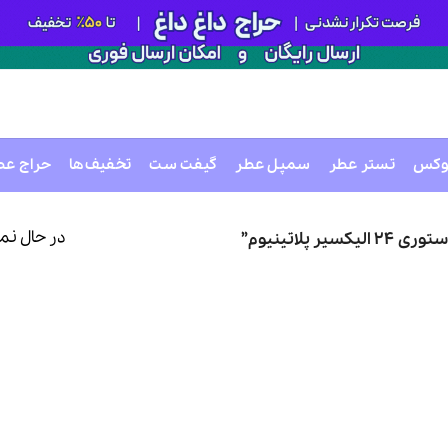
وکس
تستر عطر
سمپل عطر
گیفت ست
تخفیف‌ها
حراج عط
در حال نم
لاتینیوم”