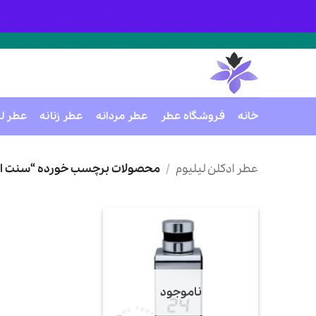
خانه
فروشگاه عطر
عطر مردانه
عطر زنانه
عطر ل
Ski
t
عطر ادکلن لیلیوم
/
محصولات برچسب خورده “سنت استوری 24 الیکسیر پ
conten
ناموجود