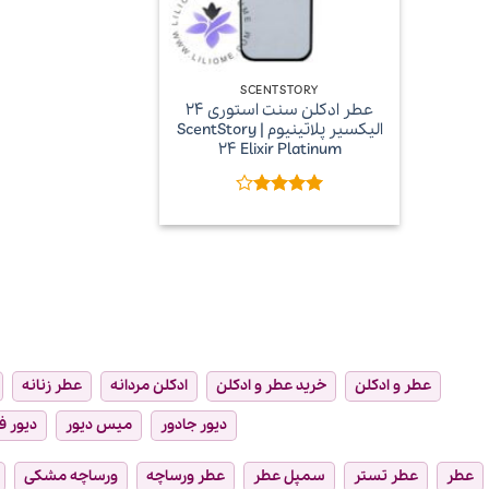
+
SCENTSTORY
عطر ادکلن سنت استوری 24
الیکسیر پلاتینیوم | ScentStory
24 Elixir Platinum
امتیاز
4
از 5
عطر و ادکلن
خرید عطر و ادکلن
ادکلن مردانه
عطر زنانه
دیور جادور
میس دیور
دیور ف
عطر
عطر تستر
سمپل عطر
عطر ورساچه
ورساچه مشکی