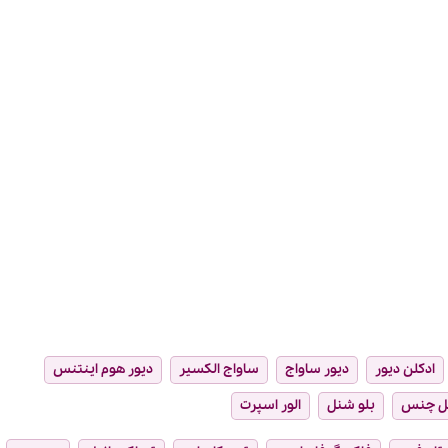
ادکلن دیور
دیور ساواج
ساواج الکسیر
دیور هوم اینتنس
ل چنس
بلو شنل
الور اسپرت