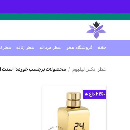
خانه
فروشگاه عطر
عطر مردانه
عطر زنانه
عطر ل
Ski
t
عطر ادکلن لیلیوم
/
محصولات برچسب خورده “سنت استوری 
conten
-21%