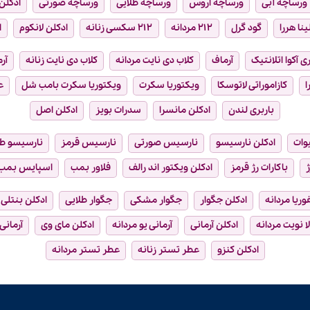
ورساچه آبی
ورساچه اروس
ورساچه طلایی
ورساچه صورتی
ادکلن 
ینا هررا
گود گرل
۲۱۲ مردانه
۲۱۲ سکسی زنانه
ادکلن لانکوم
ا
ی آکوا اتلانتیک
آرماف
کلاب دی نایت مردانه
کلاب دی نایت زنانه
آر
ا
کازاموراتی لاتوسکا
ویکتوریا سکرت
ویکتوریا سکرت بامب شل
ع
باربری لندن
ادکلن مانسرا
سدرات بویز
ادکلن اصل
وات
ادکلن نارسیسو
نارسیس صورتی
نارسیس قرمز
نارسیسو ط
ژ
باکارات رژ قرمز
ادکلن ویکتور اند رالف
فلاور بمب
اسپایس بمب
فوریا مردانه
ادکلن جگوار
جگوار مشکی
جگوار طلایی
ادکلن بنتلی
ا نویت مردانه
ادکلن آرمانی
آرمانی یو مردانه
ادکلن مای وی
آرمانی
ادکلن کنزو
عطر تستر زنانه
عطر تستر مردانه