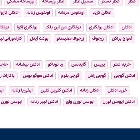
عطر
عطر تستر
سمپل عطر
عطر ورساچه
ورساچه مشکی
ادکلن کرید
اونتوس مردانه
اونتوس زنانه
ادکلن کارول
ادکلن
ادکلن بولگاری
بولگاری من این بلک
بولگاری آکوا
بولگار
آمواج براکن
زرجوف
زرجوف مفیستو
بوکت آیدل
کازاموراتی لیر
خرید عطر
پرپس
گایدنس
رد توباکو
ادکلن نیشانه
حاجی
ادکلن گوچی
گوچی راش
گوچی بلوم
ادکلن هوگو بوس
باکارات ر
خرید ادکلن
ادکلن زنانه
ادکلن کلوین کلین
ایفوریا زنانه
ای
ادکلن ایوسن لورن
ایوسن لورن وای
ادکلن لیبر زنانه
ایوسن لورن ل