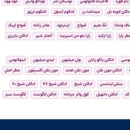
تام فورد
فاکینگ فابولوس
توسکان لدر
توباکو وانیل
عود وود
دکلن لاویه بل
میدنایت رز
لانکوم آیدول
لانکوم ترزور
ماف ونتانا
تگ هیم
آمواج
اینترلود
هانر زنانه
آمواج اپیک
طر زارا
زارا ارکید
زارا بلو من اسپریت
آنجلز شیر
ادکلن باربری
وسی
ادکلن پاکو رابان
وان میلیون
لیدی میلیون
اینوکتوس
ادکلن مون بلان
مون بلان لجند
مون بلان اکسپلورر
عطر اصل
بنتلی اینتنس
ادکلن شیخ
ادکلن شیخ ۷۷
ادکلن شیخ ۷۰
 کد
ادکلن دانهیل
کول واتر مردانه
ادکلن لاگوست
لاگوست سبز