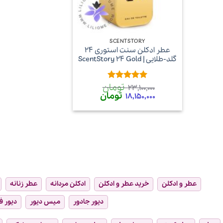
+
SCENTSTORY
عطر ادکلن سنت استوری 24
گلد-طلایی | ScentStory 24 Gold
تومان
امتیاز
5
از
23,100,000
5
قیمت
تومان
قیمت
18,150,000
اصلی
فعلی
23,100,000 تومان
18,150,000 تومان
بود.
است.
عطر و ادکلن
خرید عطر و ادکلن
ادکلن مردانه
عطر زنانه
دیور جادور
میس دیور
دیور ف