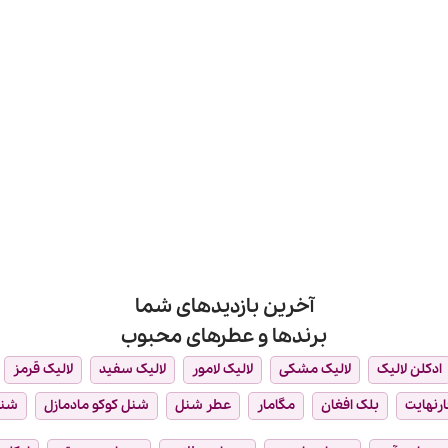
آخرین بازدیدهای شما
برندها و عطرهای محبوب
ادکلن لالیک
لالیک مشکی
لالیک لامور
لالیک سفید
لالیک قرمز
ارنهایت
بلک افغان
مگامار
عطر شنل
شنل کوکو مادمازل
شن