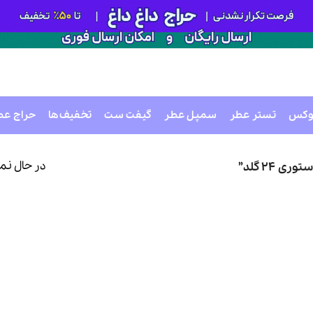
وکس
تستر عطر
سمپل عطر
گیفت ست
تخفیف‌ها
حراج عط
در حال نم
24 گلد”