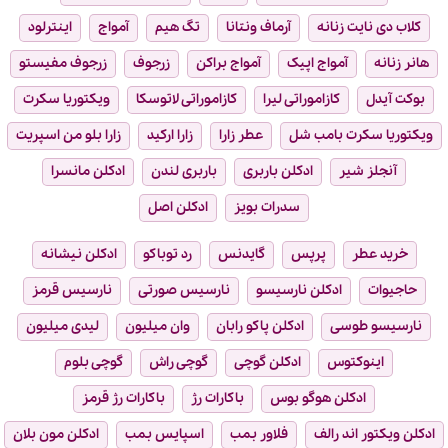
کلاب دی نایت زنانه
آرماف ونتانا
تگ هیم
آمواج
اینترلود
هانر زنانه
آمواج اپیک
آمواج براکن
زرجوف
زرجوف مفیستو
بوکت آیدل
کازاموراتی لیرا
کازاموراتی لاتوسکا
ویکتوریا سکرت
ویکتوریا سکرت بامب شل
عطر زارا
زارا ارکید
زارا بلو من اسپریت
آنجلز شیر
ادکلن باربری
باربری لندن
ادکلن مانسرا
سدرات بویز
ادکلن اصل
خرید عطر
پرپس
گایدنس
رد توباکو
ادکلن نیشانه
حاجیوات
ادکلن نارسیسو
نارسیس صورتی
نارسیس قرمز
نارسیسو طوسی
ادکلن پاکو رابان
وان میلیون
لیدی میلیون
اینوکتوس
ادکلن گوچی
گوچی راش
گوچی بلوم
ادکلن هوگو بوس
باکارات رژ
باکارات رژ قرمز
ادکلن ویکتور اند رالف
فلاور بمب
اسپایس بمب
ادکلن مون بلان