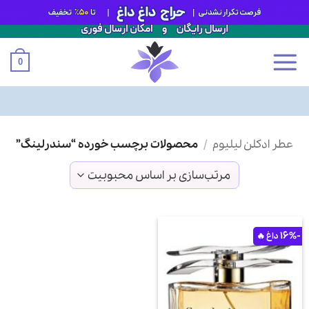
0
Ski
عطر ادکلن لیلیوم
/
محصولات برچسب خورده “سندرلینگ”
t
conten
-16%