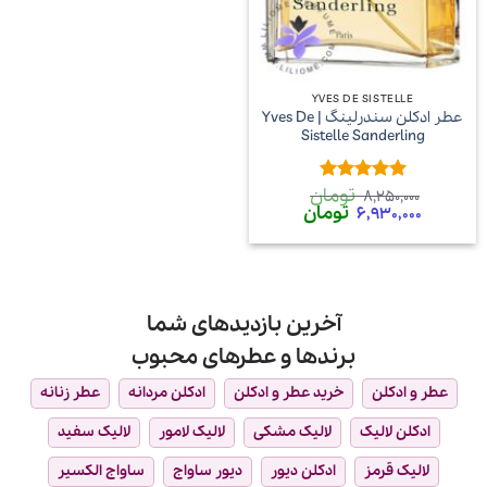
YVES DE SISTELLE
عطر ادکلن سندرلینگ | Yves De
Sistelle Sanderling
تومان
امتیاز
5
از
8,250,000
قیمت
قیمت
تومان
5
6,930,000
اصلی
فعلی
8,250,000 تومان
6,930,000 تومان
بود.
است.
آخرین بازدیدهای شما
برندها و عطرهای محبوب
عطر و ادکلن
خرید عطر و ادکلن
ادکلن مردانه
عطر زنانه
ادکلن لالیک
لالیک مشکی
لالیک لامور
لالیک سفید
لالیک قرمز
ادکلن دیور
دیور ساواج
ساواج الکسیر