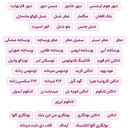
دیور هوم اینتنس
دیور جادور
میس دیور
دیور فارنهایت
بلک افغان
مگامار
عطر شنل
شنل کوکو مادمازل
شنل چنس
بلو شنل
الور اسپرت
عطر
عطر تستر
سمپل عطر
عطر ورساچه
ورساچه مشکی
ورساچه آبی
ورساچه اروس
ورساچه طلایی
ورساچه صورتی
ادکلن تام فورد
فاکینگ فابولوس
توسکان لدر
توباکو وانیل
عود وود
ادکلن کرید
اونتوس مردانه
اونتوس زنانه
ادکلن کارولینا هررا
گود گرل
۲۱۲ مردانه
۲۱۲ سکسی زنانه
ادکلن لانکوم
ادکلن لاویه بل
میدنایت رز
لانکوم آیدول
لانکوم ترزور
ادکلن
ادکلن بولگاری
بولگاری من این بلک
بولگاری آکوا
بولگاری آکوا اتلانتیک
آرماف
کلاب دی نایت مردانه