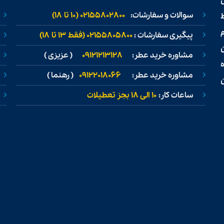
سوالات و سفارشات:
02155802800 (۱۰ تا ۱۸)
ط
پیگیری سفارشات :
02155805800 (فقط ۱۳ تا ۱۸)
مشاوره خرید عطر:
09121213128
( عزیزی )
مشاوره خرید عطر:
09122018066
( رهنما )
ن
ساعات کار:
۱۰ الی ۱۸ بجز تعطیلات