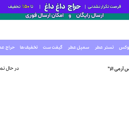
وکس
تستر عطر
سمپل عطر
گیفت ست
تخفیف‌ها
حراج عط
در حال نم
رمی الا”