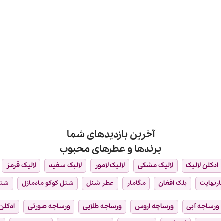
آخرین بازدیدهای شما
برندها و عطرهای محبوب
ادکلن لالیک
لالیک مشکی
لالیک لامور
لالیک سفید
لالیک قرمز
ارنهایت
بلک افغان
مگامار
عطر شنل
شنل کوکو مادمازل
شن
ورساچه آبی
ورساچه اروس
ورساچه طلایی
ورساچه صورتی
ادکلن 