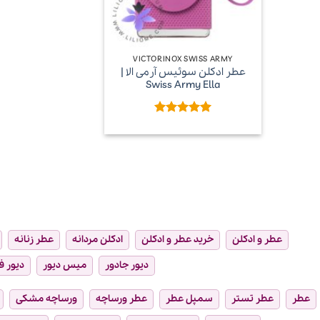
+
VICTORINOX SWISS ARMY
عطر ادکلن سوئیس آرمی الا |
Swiss Army Ella
امتیاز
5
از
5
عطر و ادکلن
خرید عطر و ادکلن
ادکلن مردانه
عطر زنانه
دیور جادور
میس دیور
دیور ف
عطر
عطر تستر
سمپل عطر
عطر ورساچه
ورساچه مشکی