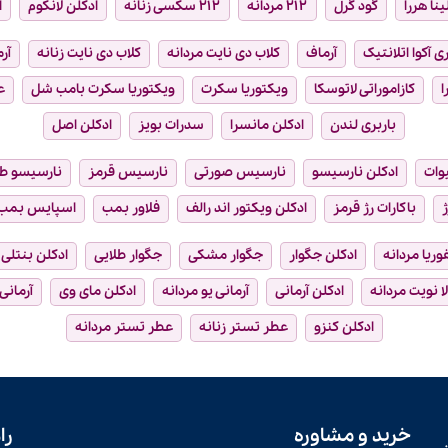
ینا هررا
گود گرل
۲۱۲ مردانه
۲۱۲ سکسی زنانه
ادکلن لانکوم
ا
ی آکوا اتلانتیک
آرماف
کلاب دی نایت مردانه
کلاب دی نایت زنانه
آر
ا
کازاموراتی لاتوسکا
ویکتوریا سکرت
ویکتوریا سکرت بامب شل
ع
باربری لندن
ادکلن مانسرا
سدرات بویز
ادکلن اصل
وات
ادکلن نارسیسو
نارسیس صورتی
نارسیس قرمز
نارسیسو ط
ژ
باکارات رژ قرمز
ادکلن ویکتور اند رالف
فلاور بمب
اسپایس بمب
فوریا مردانه
ادکلن جگوار
جگوار مشکی
جگوار طلایی
ادکلن بنتلی
ا نویت مردانه
ادکلن آرمانی
آرمانی یو مردانه
ادکلن مای وی
آرمانی
ادکلن کنزو
عطر تستر زنانه
عطر تستر مردانه
خرید و مشاوره
را