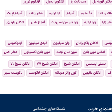
دکلن لاویه بل
میدنایت رز
لانکوم آیدول
لانکوم ترزور
ماف ونتانا
تگ هیم
آمواج
اینترلود
هانر زنانه
آمواج اپیک
طر زارا
زارا ارکید
زارا بلو من اسپریت
آنجلز شیر
ادکلن باربری
وسی
ادکلن پاکو رابان
وان میلیون
لیدی میلیون
اینوکتوس
ادکلن مون بلان
مون بلان لجند
مون بلان اکسپلورر
عطر اصل
بنتلی اینتنس
ادکلن شیخ
ادکلن شیخ ۷۷
ادکلن شیخ ۷۰
 کد
ادکلن دانهیل
کول واتر مردانه
ادکلن لاگوست
لاگوست سبز
هنمای خرید
شبکه‌های اجتماعی