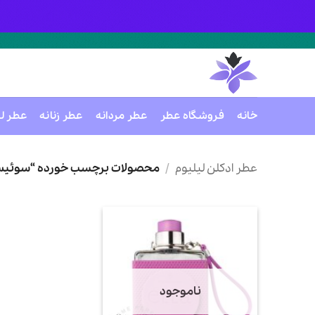
خانه
فروشگاه عطر
عطر مردانه
عطر زنانه
عطر ل
Ski
t
عطر ادکلن لیلیوم
/
محصولات برچسب خورده “سوئیس آ
conten
ناموجود