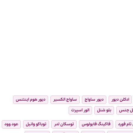
ادکلن دیور
دیور ساواج
ساواج الکسیر
دیور هوم اینتنس
ل چنس
بلو شنل
الور اسپرت
تام فورد
فاکینگ فابولوس
توسکان لدر
توباکو وانیل
عود وود