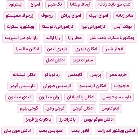
کلاب دی نایت زنانه
آرماف ونتانا
تگ هیم
آمواج
اینترلود
هانر زنانه
آمواج اپیک
آمواج براکن
زرجوف
زرجوف مفیستو
بوکت آیدل
کازاموراتی لیرا
کازاموراتی لاتوسکا
ویکتوریا سکرت
ویکتوریا سکرت بامب شل
عطر زارا
زارا ارکید
زارا بلو من اسپریت
آنجلز شیر
ادکلن باربری
باربری لندن
ادکلن مانسرا
سدرات بویز
ادکلن اصل
خرید عطر
پرپس
گایدنس
رد توباکو
ادکلن نیشانه
حاجیوات
ادکلن نارسیسو
نارسیس صورتی
نارسیس قرمز
نارسیسو طوسی
ادکلن پاکو رابان
وان میلیون
لیدی میلیون
اینوکتوس
ادکلن گوچی
گوچی راش
گوچی بلوم
ادکلن هوگو بوس
باکارات رژ
باکارات رژ قرمز
ادکلن ویکتور اند رالف
فلاور بمب
اسپایس بمب
ادکلن مون بلان