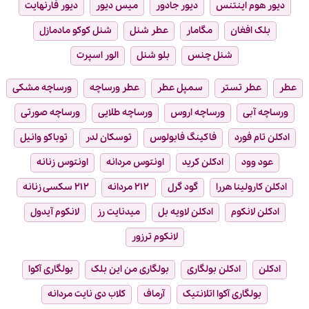
دیور هوم اینتنس
دیور جادور
میس دیور
دیور فارنهایت
بلک افغان
مگامار
عطر شنل
شنل کوکو مادمازل
شنل چنس
بلو شنل
الور اسپرت
عطر
عطر تستر
سمپل عطر
عطر ورساچه
ورساچه مشکی
ورساچه آبی
ورساچه اروس
ورساچه طلایی
ورساچه صورتی
ادکلن تام فورد
فاکینگ فابولوس
توسکان لدر
توباکو وانیل
عود وود
ادکلن کرید
اونتوس مردانه
اونتوس زنانه
ادکلن کارولینا هررا
گود گرل
۲۱۲ مردانه
۲۱۲ سکسی زنانه
ادکلن لانکوم
ادکلن لاویه بل
میدنایت رز
لانکوم آیدول
لانکوم ترزور
ادکلن
ادکلن بولگاری
بولگاری من این بلک
بولگاری آکوا
بولگاری آکوا اتلانتیک
آرماف
کلاب دی نایت مردانه