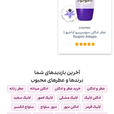
ناموجود
SOSPIRO
عطر ادکلن سوسپیرو آداجیو |
Sospiro Adagio
امتیاز
5
از
5
آخرین بازدیدهای شما
برندها و عطرهای محبوب
عطر و ادکلن
خرید عطر و ادکلن
ادکلن مردانه
عطر زنانه
ادکلن لالیک
لالیک مشکی
لالیک لامور
لالیک سفید
لالیک قرمز
ادکلن دیور
دیور ساواج
ساواج الکسیر