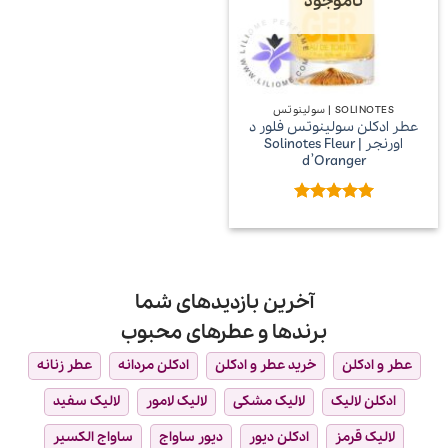
ناموجود
SOLINOTES | سولینوتس
عطر ادکلن سولینوتس فلور د
اورنجر | Solinotes Fleur
d’Oranger
امتیاز
5
از
5
آخرین بازدیدهای شما
برندها و عطرهای محبوب
عطر و ادکلن
خرید عطر و ادکلن
ادکلن مردانه
عطر زنانه
ادکلن لالیک
لالیک مشکی
لالیک لامور
لالیک سفید
لالیک قرمز
ادکلن دیور
دیور ساواج
ساواج الکسیر