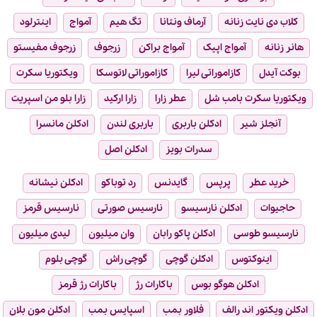
کلاب دی نایت زنانه
آرماف ونتانا
تگ هیم
آمواج
اینترلود
هانر زنانه
آمواج اپیک
آمواج براکن
زرجوف
زرجوف مفیستو
بوکت آیدل
کازاموراتی لیرا
کازاموراتی لاتوسکا
ویکتوریا سکرت
ویکتوریا سکرت بامب شل
عطر زارا
زارا ارکید
زارا بلو من اسپریت
آنجلز شیر
ادکلن باربری
باربری لندن
ادکلن مانسرا
سدرات بویز
ادکلن اصل
خرید عطر
پرپس
گایدنس
رد توباکو
ادکلن نیشانه
حاجیوات
ادکلن نارسیسو
نارسیس صورتی
نارسیس قرمز
نارسیسو طوسی
ادکلن پاکو رابان
وان میلیون
لیدی میلیون
اینوکتوس
ادکلن گوچی
گوچی راش
گوچی بلوم
ادکلن هوگو بوس
باکارات رژ
باکارات رژ قرمز
ادکلن ویکتور اند رالف
فلاور بمب
اسپایس بمب
ادکلن مون بلان