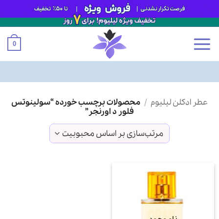
0
Ski
عطر ادکلن لیلیوم
/
محصولات برچسب خورده “سولینوتس
t
فلور د اورنجر”
conten