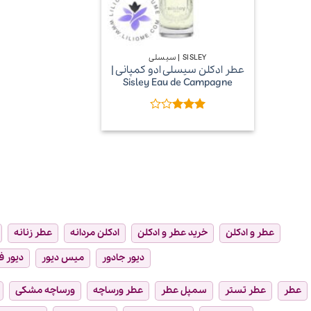
+
SISLEY | سیسلی
عطر ادکلن سیسلی ادو کمپانی |
Sisley Eau de Campagne
امتیاز
3
از 5
عطر و ادکلن
خرید عطر و ادکلن
ادکلن مردانه
عطر زنانه
دیور جادور
میس دیور
دیور ف
عطر
عطر تستر
سمپل عطر
عطر ورساچه
ورساچه مشکی