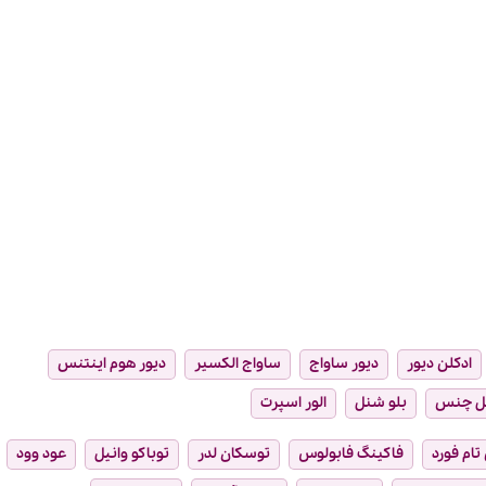
ادکلن دیور
دیور ساواج
ساواج الکسیر
دیور هوم اینتنس
ل چنس
بلو شنل
الور اسپرت
تام فورد
فاکینگ فابولوس
توسکان لدر
توباکو وانیل
عود وود