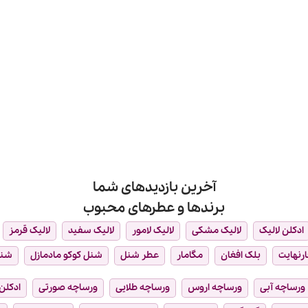
آخرین بازدیدهای شما
برندها و عطرهای محبوب
ادکلن لالیک
لالیک مشکی
لالیک لامور
لالیک سفید
لالیک قرمز
ارنهایت
بلک افغان
مگامار
عطر شنل
شنل کوکو مادمازل
شن
ورساچه آبی
ورساچه اروس
ورساچه طلایی
ورساچه صورتی
ادکلن 