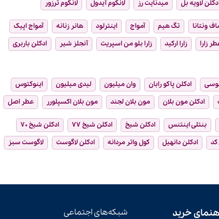
دکلن لاویه بل
میدنایت رز
لانکوم آیدول
لانکوم ترزور
ماف ونتانا
تگ هیم
آمواج
اینترلود
هانر زنانه
آمواج اپیک
طر زارا
زارا ارکید
زارا بلو من اسپریت
آنجلز شیر
ادکلن باربری
وسی
ادکلن پاکو رابان
وان میلیون
لیدی میلیون
اینوکتوس
ادکلن مون بلان
مون بلان لجند
مون بلان اکسپلورر
عطر اصل
بنتلی اینتنس
ادکلن شیخ
ادکلن شیخ ۷۷
ادکلن شیخ ۷۰
 کد
ادکلن دانهیل
کول واتر مردانه
ادکلن لاگوست
لاگوست سبز
هنمای خرید
شبکه‌های اجتماعی