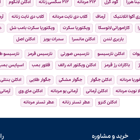
ینا هررا
گود گرل
۲۱۲ مردانه
۲۱۲ سکسی زنانه
ادکلن لانکوم
ا
ی آکوا اتلانتیک
آرماف
کلاب دی نایت مردانه
کلاب دی نایت زنانه
آر
ا
کازاموراتی لاتوسکا
ویکتوریا سکرت
ویکتوریا سکرت بامب شل
ع
باربری لندن
ادکلن مانسرا
سدرات بویز
ادکلن اصل
وات
ادکلن نارسیسو
نارسیس صورتی
نارسیس قرمز
نارسیسو ط
ژ
باکارات رژ قرمز
ادکلن ویکتور اند رالف
فلاور بمب
اسپایس بمب
فوریا مردانه
ادکلن جگوار
جگوار مشکی
جگوار طلایی
ادکلن بنتلی
ا نویت مردانه
ادکلن آرمانی
آرمانی یو مردانه
ادکلن مای وی
آرمانی
ادکلن کنزو
عطر تستر زنانه
عطر تستر مردانه
خرید و مشاوره
را