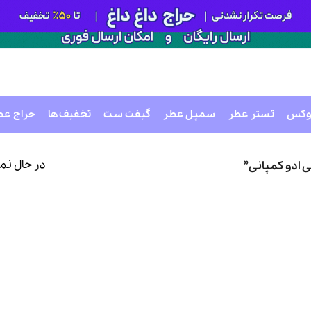
وکس
تستر عطر
سمپل عطر
گیفت ست
تخفیف‌ها
حراج عط
در حال نم
ادو کمپانی”