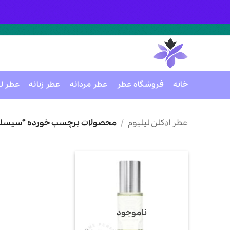
خانه
فروشگاه عطر
عطر مردانه
عطر زنانه
عطر ل
Ski
t
عطر ادکلن لیلیوم
/
محصولات برچسب خورده “سیسلی 
conten
ناموجود