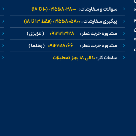
سوالات و سفارشات:
02155802800 (۱۰ تا ۱۸)
ط
پیگیری سفارشات :
02155805800 (فقط ۱۳ تا ۱۸)
مشاوره خرید عطر:
09121213128
( عزیزی )
مشاوره خرید عطر:
09122018066
( رهنما )
ن
ساعات کار:
۱۰ الی ۱۸ بجز تعطیلات