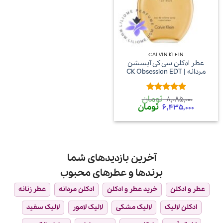
CALVIN KLEIN
عطر ادکلن سی کی آبسشن
مردانه | CK Obsession EDT
تومان
امتیاز
5
از
8,085,000
قیمت
قیمت
تومان
5
6,435,000
اصلی
فعلی
8,085,000 تومان
6,435,000 تومان
بود.
است.
آخرین بازدیدهای شما
برندها و عطرهای محبوب
عطر و ادکلن
خرید عطر و ادکلن
ادکلن مردانه
عطر زنانه
ادکلن لالیک
لالیک مشکی
لالیک لامور
لالیک سفید