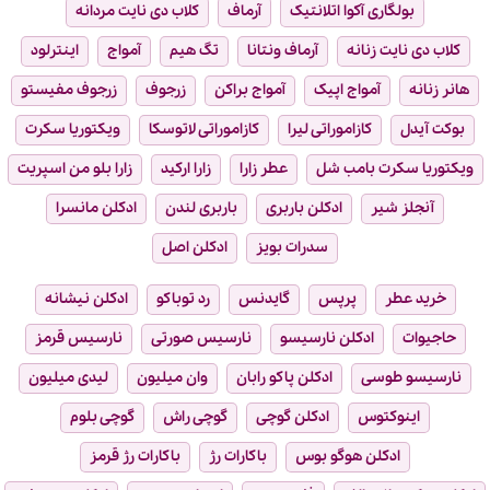
بولگاری آکوا اتلانتیک
آرماف
کلاب دی نایت مردانه
کلاب دی نایت زنانه
آرماف ونتانا
تگ هیم
آمواج
اینترلود
هانر زنانه
آمواج اپیک
آمواج براکن
زرجوف
زرجوف مفیستو
بوکت آیدل
کازاموراتی لیرا
کازاموراتی لاتوسکا
ویکتوریا سکرت
ویکتوریا سکرت بامب شل
عطر زارا
زارا ارکید
زارا بلو من اسپریت
آنجلز شیر
ادکلن باربری
باربری لندن
ادکلن مانسرا
سدرات بویز
ادکلن اصل
خرید عطر
پرپس
گایدنس
رد توباکو
ادکلن نیشانه
حاجیوات
ادکلن نارسیسو
نارسیس صورتی
نارسیس قرمز
نارسیسو طوسی
ادکلن پاکو رابان
وان میلیون
لیدی میلیون
اینوکتوس
ادکلن گوچی
گوچی راش
گوچی بلوم
ادکلن هوگو بوس
باکارات رژ
باکارات رژ قرمز