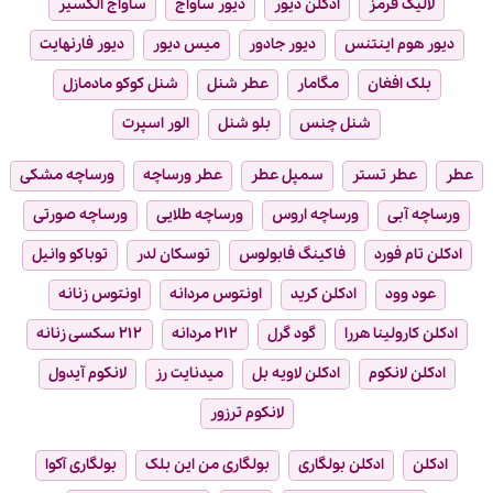
لالیک قرمز
ادکلن دیور
دیور ساواج
ساواج الکسیر
دیور هوم اینتنس
دیور جادور
میس دیور
دیور فارنهایت
بلک افغان
مگامار
عطر شنل
شنل کوکو مادمازل
شنل چنس
بلو شنل
الور اسپرت
عطر
عطر تستر
سمپل عطر
عطر ورساچه
ورساچه مشکی
ورساچه آبی
ورساچه اروس
ورساچه طلایی
ورساچه صورتی
ادکلن تام فورد
فاکینگ فابولوس
توسکان لدر
توباکو وانیل
عود وود
ادکلن کرید
اونتوس مردانه
اونتوس زنانه
ادکلن کارولینا هررا
گود گرل
۲۱۲ مردانه
۲۱۲ سکسی زنانه
ادکلن لانکوم
ادکلن لاویه بل
میدنایت رز
لانکوم آیدول
لانکوم ترزور
ادکلن
ادکلن بولگاری
بولگاری من این بلک
بولگاری آکوا