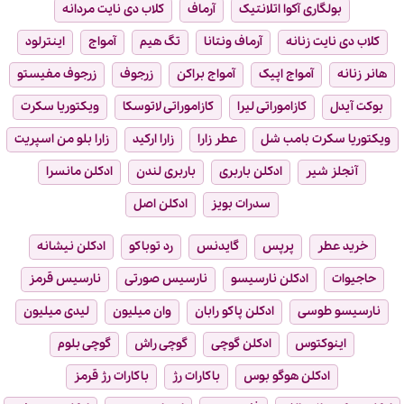
بولگاری آکوا اتلانتیک
آرماف
کلاب دی نایت مردانه
کلاب دی نایت زنانه
آرماف ونتانا
تگ هیم
آمواج
اینترلود
هانر زنانه
آمواج اپیک
آمواج براکن
زرجوف
زرجوف مفیستو
بوکت آیدل
کازاموراتی لیرا
کازاموراتی لاتوسکا
ویکتوریا سکرت
ویکتوریا سکرت بامب شل
عطر زارا
زارا ارکید
زارا بلو من اسپریت
آنجلز شیر
ادکلن باربری
باربری لندن
ادکلن مانسرا
سدرات بویز
ادکلن اصل
خرید عطر
پرپس
گایدنس
رد توباکو
ادکلن نیشانه
حاجیوات
ادکلن نارسیسو
نارسیس صورتی
نارسیس قرمز
نارسیسو طوسی
ادکلن پاکو رابان
وان میلیون
لیدی میلیون
اینوکتوس
ادکلن گوچی
گوچی راش
گوچی بلوم
ادکلن هوگو بوس
باکارات رژ
باکارات رژ قرمز