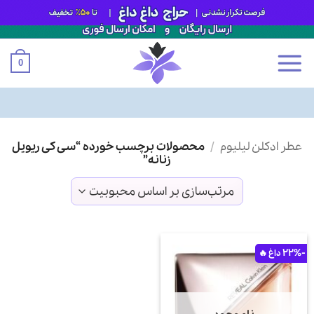
0
Ski
عطر ادکلن لیلیوم
/
محصولات برچسب خورده “سی کی ریویل
t
زنانه”
conten
-22%