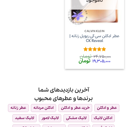
ناموجود
CALVIN KLEIN
عطر ادکلن سی کی ریویل زنانه |
CK Reveal
تومان
امتیاز
5
از
24,750,000
قیمت
قیمت
تومان
5
19,305,000
اصلی
فعلی
24,750,000 تومان
19,305,000 تومان
بود.
است.
آخرین بازدیدهای شما
برندها و عطرهای محبوب
عطر و ادکلن
خرید عطر و ادکلن
ادکلن مردانه
عطر زنانه
ادکلن لالیک
لالیک مشکی
لالیک لامور
لالیک سفید