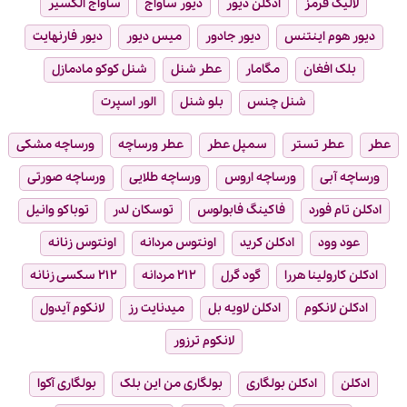
لالیک قرمز
ادکلن دیور
دیور ساواج
ساواج الکسیر
دیور هوم اینتنس
دیور جادور
میس دیور
دیور فارنهایت
بلک افغان
مگامار
عطر شنل
شنل کوکو مادمازل
شنل چنس
بلو شنل
الور اسپرت
عطر
عطر تستر
سمپل عطر
عطر ورساچه
ورساچه مشکی
ورساچه آبی
ورساچه اروس
ورساچه طلایی
ورساچه صورتی
ادکلن تام فورد
فاکینگ فابولوس
توسکان لدر
توباکو وانیل
عود وود
ادکلن کرید
اونتوس مردانه
اونتوس زنانه
ادکلن کارولینا هررا
گود گرل
۲۱۲ مردانه
۲۱۲ سکسی زنانه
ادکلن لانکوم
ادکلن لاویه بل
میدنایت رز
لانکوم آیدول
لانکوم ترزور
ادکلن
ادکلن بولگاری
بولگاری من این بلک
بولگاری آکوا