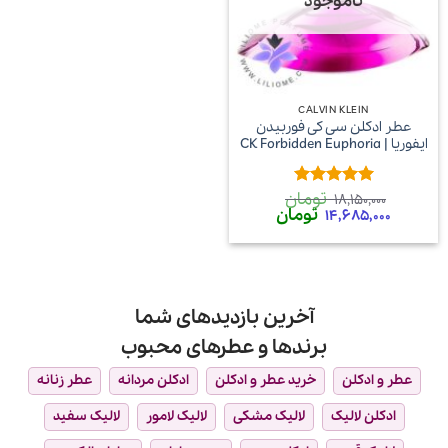
ناموجود
CALVIN KLEIN
عطر ادکلن سی کی فوربیدن
ایفوریا | CK Forbidden Euphoria
تومان
امتیاز
5
از
18,150,000
قیمت
قیمت
تومان
5
14,685,000
اصلی
فعلی
18,150,000 تومان
14,685,000 تومان
بود.
است.
آخرین بازدیدهای شما
برندها و عطرهای محبوب
عطر و ادکلن
خرید عطر و ادکلن
ادکلن مردانه
عطر زنانه
ادکلن لالیک
لالیک مشکی
لالیک لامور
لالیک سفید