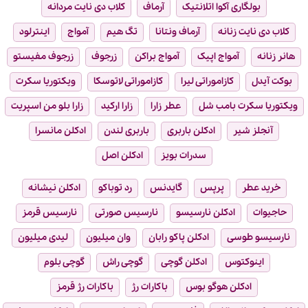
بولگاری آکوا اتلانتیک
آرماف
کلاب دی نایت مردانه
کلاب دی نایت زنانه
آرماف ونتانا
تگ هیم
آمواج
اینترلود
هانر زنانه
آمواج اپیک
آمواج براکن
زرجوف
زرجوف مفیستو
بوکت آیدل
کازاموراتی لیرا
کازاموراتی لاتوسکا
ویکتوریا سکرت
ویکتوریا سکرت بامب شل
عطر زارا
زارا ارکید
زارا بلو من اسپریت
آنجلز شیر
ادکلن باربری
باربری لندن
ادکلن مانسرا
سدرات بویز
ادکلن اصل
خرید عطر
پرپس
گایدنس
رد توباکو
ادکلن نیشانه
حاجیوات
ادکلن نارسیسو
نارسیس صورتی
نارسیس قرمز
نارسیسو طوسی
ادکلن پاکو رابان
وان میلیون
لیدی میلیون
اینوکتوس
ادکلن گوچی
گوچی راش
گوچی بلوم
ادکلن هوگو بوس
باکارات رژ
باکارات رژ قرمز