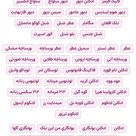
لالیک قرمز
ادکلن دیور
دیور ساواج
ساواج الکسیر
دیور هوم اینتنس
دیور جادور
میس دیور
دیور فارنهایت
بلک افغان
مگامار
عطر شنل
شنل کوکو مادمازل
شنل چنس
بلو شنل
الور اسپرت
عطر
عطر تستر
سمپل عطر
عطر ورساچه
ورساچه مشکی
ورساچه آبی
ورساچه اروس
ورساچه طلایی
ورساچه صورتی
ادکلن تام فورد
فاکینگ فابولوس
توسکان لدر
توباکو وانیل
عود وود
ادکلن کرید
اونتوس مردانه
اونتوس زنانه
ادکلن کارولینا هررا
گود گرل
۲۱۲ مردانه
۲۱۲ سکسی زنانه
ادکلن لانکوم
ادکلن لاویه بل
میدنایت رز
لانکوم آیدول
لانکوم ترزور
ادکلن
ادکلن بولگاری
بولگاری من این بلک
بولگاری آکوا