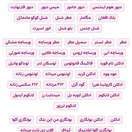
دیور هوم اینتنس
دیور جادور
میس دیور
دیور فارنهایت
بلک افغان
مگامار
عطر شنل
شنل کوکو مادمازل
شنل چنس
بلو شنل
الور اسپرت
عطر
عطر تستر
سمپل عطر
عطر ورساچه
ورساچه مشکی
ورساچه آبی
ورساچه اروس
ورساچه طلایی
ورساچه صورتی
ادکلن تام فورد
فاکینگ فابولوس
توسکان لدر
توباکو وانیل
عود وود
ادکلن کرید
اونتوس مردانه
اونتوس زنانه
ادکلن کارولینا هررا
گود گرل
۲۱۲ مردانه
۲۱۲ سکسی زنانه
ادکلن لانکوم
ادکلن لاویه بل
میدنایت رز
لانکوم آیدول
لانکوم ترزور
ادکلن
ادکلن بولگاری
بولگاری من این بلک
بولگاری آکوا
بولگاری آکوا اتلانتیک
آرماف
کلاب دی نایت مردانه