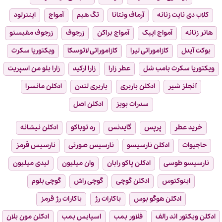
کلاب دی نایت زنانه
آرماف ونتانا
تگ هیم
آمواج
اینترلود
هانر زنانه
آمواج اپیک
آمواج براکن
زرجوف
زرجوف مفیستو
بوکت آیدل
کازاموراتی لیرا
کازاموراتی لاتوسکا
ویکتوریا سکرت
ویکتوریا سکرت بامب شل
عطر زارا
زارا ارکید
زارا بلو من اسپریت
آنجلز شیر
ادکلن باربری
باربری لندن
ادکلن مانسرا
سدرات بویز
ادکلن اصل
خرید عطر
پرپس
گایدنس
رد توباکو
ادکلن نیشانه
حاجیوات
ادکلن نارسیسو
نارسیس صورتی
نارسیس قرمز
نارسیسو طوسی
ادکلن پاکو رابان
وان میلیون
لیدی میلیون
اینوکتوس
ادکلن گوچی
گوچی راش
گوچی بلوم
ادکلن هوگو بوس
باکارات رژ
باکارات رژ قرمز
ادکلن ویکتور اند رالف
فلاور بمب
اسپایس بمب
ادکلن مون بلان