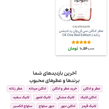
ناموجود
CALVIN KLEIN
عطر ادکلن سی کی وان رد ادیشن
زنانه | CK One Red Edition
تومان
امتیاز
5
از
10,560,000
5
آخرین بازدیدهای شما
برندها و عطرهای محبوب
عطر و ادکلن
خرید عطر و ادکلن
ادکلن مردانه
عطر زنانه
ادکلن لالیک
لالیک مشکی
لالیک لامور
لالیک سفید
لالیک قرمز
ادکلن دیور
دیور ساواج
ساواج الکسیر