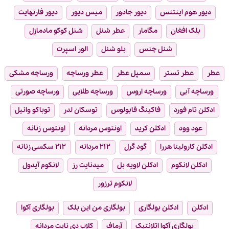
دیور هوم اینتنس
دیور جادور
میس دیور
دیور فارنهایت
بلک افغان
مگامار
عطر شنل
شنل کوکو مادمازل
شنل چنس
بلو شنل
الور اسپرت
عطر
عطر تستر
سمپل عطر
عطر ورساچه
ورساچه مشکی
ورساچه آبی
ورساچه اروس
ورساچه طلایی
ورساچه صورتی
ادکلن تام فورد
فاکینگ فابولوس
توسکان لدر
توباکو وانیل
عود وود
ادکلن کرید
اونتوس مردانه
اونتوس زنانه
ادکلن کارولینا هررا
گود گرل
۲۱۲ مردانه
۲۱۲ سکسی زنانه
ادکلن لانکوم
ادکلن لاویه بل
میدنایت رز
لانکوم آیدول
لانکوم ترزور
ادکلن
ادکلن بولگاری
بولگاری من این بلک
بولگاری آکوا
بولگاری آکوا اتلانتیک
آرماف
کلاب دی نایت مردانه