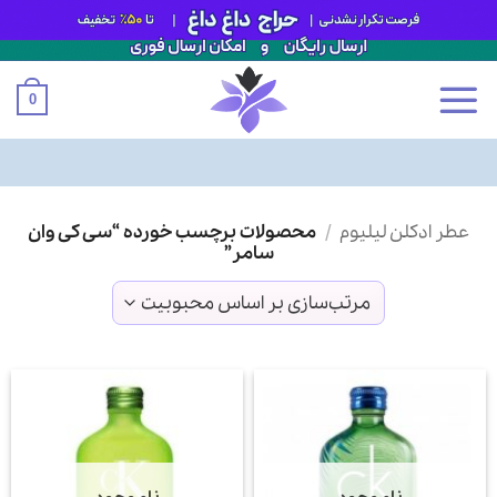
0
Ski
عطر ادکلن لیلیوم
/
محصولات برچسب خورده “سی کی وان
t
سامر”
conten