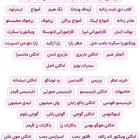
کلاب دی نایت زنانه
آرماف ونتانا
تگ هیم
آمواج
اینترلود
هانر زنانه
آمواج اپیک
آمواج براکن
زرجوف
زرجوف مفیستو
بوکت آیدل
کازاموراتی لیرا
کازاموراتی لاتوسکا
ویکتوریا سکرت
ویکتوریا سکرت بامب شل
عطر زارا
زارا ارکید
زارا بلو من اسپریت
آنجلز شیر
ادکلن باربری
باربری لندن
ادکلن مانسرا
سدرات بویز
ادکلن اصل
خرید عطر
پرپس
گایدنس
رد توباکو
ادکلن نیشانه
حاجیوات
ادکلن نارسیسو
نارسیس صورتی
نارسیس قرمز
نارسیسو طوسی
ادکلن پاکو رابان
وان میلیون
لیدی میلیون
اینوکتوس
ادکلن گوچی
گوچی راش
گوچی بلوم
ادکلن هوگو بوس
باکارات رژ
باکارات رژ قرمز
ادکلن ویکتور اند رالف
فلاور بمب
اسپایس بمب
ادکلن مون بلان