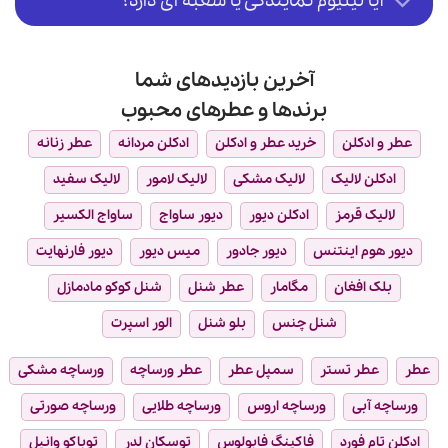
آیا لیلیوم نمایندگی یا شعبه ای دارد؟
آخرین بازدیدهای شما
برندها و عطرهای محبوب
عطر و ادکلن
خرید عطر و ادکلن
ادکلن مردانه
عطر زنانه
ادکلن لالیک
لالیک مشکی
لالیک لامور
لالیک سفید
لالیک قرمز
ادکلن دیور
دیور ساواج
ساواج الکسیر
دیور هوم اینتنس
دیور جادور
میس دیور
دیور فارنهایت
بلک افغان
مگامار
عطر شنل
شنل کوکو مادمازل
شنل چنس
بلو شنل
الور اسپرت
عطر
عطر تستر
سمپل عطر
عطر ورساچه
ورساچه مشکی
ورساچه آبی
ورساچه اروس
ورساچه طلایی
ورساچه صورتی
ادکلن تام فورد
فاکینگ فابولوس
توسکان لدر
توباکو وانیل