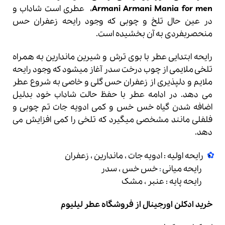
Armani Armani Mania for men
، عطری است شاداب و
در عین حال تلخ و چوبی که وجود رایحه زعفران حس
منحصربفردی به آن بخشیده است.
رایحه ابتدایی عطر با بوی ترش و شیرین ماندارین به همراه
تلخی ملایمی از چوب درخت سدر آغاز میشود که وجود رایحه
ملایم و دلپذیری از زعفران حس گلی و خاصی به شروع عطر
می دهد. در ادامه عطر با حفظ حالت شاداب خود بدلیل
اضافه شدن گیاه خس خس و کمی ادویه جات تم چوبی و
فلفلی مانند مشخصی میگیرد که تلخی را کمی افزایش می
دهد.
رایحه اولیه : ادویه جات ، ماندارین ، زعفران
رایحه میانی
:
خس خس ، سدر
رایحه پایه : عنبر ، مشک
خرید ادکلن اورجینال از
فروشگاه عطر لیلیوم