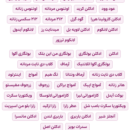
عود وود
ادکلن کرید
اونتوس مردانه
اونتوس زنانه
ادکلن کارولینا هررا
گود گرل
۲۱۲ مردانه
۲۱۲ سکسی زنانه
ادکلن لانکوم
ادکلن لاویه بل
میدنایت رز
لانکوم آیدول
لانکوم ترزور
ادکلن
ادکلن بولگاری
بولگاری من این بلک
بولگاری آکوا
بولگاری آکوا اتلانتیک
آرماف
کلاب دی نایت مردانه
کلاب دی نایت زنانه
آرماف ونتانا
تگ هیم
آمواج
اینترلود
هانر زنانه
آمواج اپیک
آمواج براکن
زرجوف
زرجوف مفیستو
بوکت آیدل
کازاموراتی لیرا
کازاموراتی لاتوسکا
ویکتوریا سکرت
ویکتوریا سکرت بامب شل
عطر زارا
زارا ارکید
زارا بلو من اسپریت
آنجلز شیر
ادکلن باربری
باربری لندن
ادکلن مانسرا
سدرات بویز
ادکلن اصل