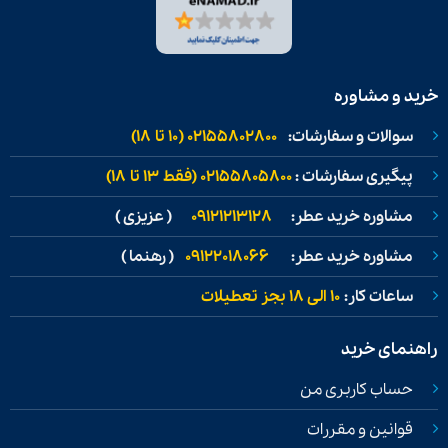
خرید و مشاوره
سوالات و سفارشات:
02155802800 (۱۰ تا ۱۸)
پیگیری سفارشات :
02155805800 (فقط ۱۳ تا ۱۸)
مشاوره خرید عطر:
09121213128
( عزیزی )
مشاوره خرید عطر:
09122018066
( رهنما )
ساعات کار:
۱۰ الی ۱۸ بجز تعطیلات
راهنمای خرید
حساب کاربری من
قوانین و مقررات