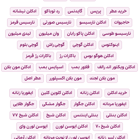
خرید عطر
پرپس
گایدنس
رد توباکو
ادکلن نیشانه
حاجیوات
ادکلن نارسیسو
نارسیس صورتی
نارسیس قرمز
نارسیسو طوسی
ادکلن پاکو رابان
وان میلیون
لیدی میلیون
اینوکتوس
ادکلن گوچی
گوچی راش
گوچی بلوم
ادکلن هوگو بوس
باکارات رژ
باکارات رژ قرمز
ادکلن ویکتور اند رالف
فلاور بمب
اسپایس بمب
ادکلن مون بلان
مون بلان لجند
مون بلان اکسپلورر
عطر اصل
خرید ادکلن
ادکلن زنانه
ادکلن کلوین کلین
ایفوریا زنانه
ایفوریا مردانه
ادکلن جگوار
جگوار مشکی
جگوار طلایی
ادکلن بنتلی
بنتلی اینتنس
ادکلن شیخ
ادکلن شیخ ۷۷
ادکلن شیخ ۷۰
ادکلن ایوسن لورن
ایوسن لورن وای
ادکلن لیبر زنانه
ایوسن لورن لا نویت مردانه
ادکلن آرمانی