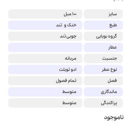
سایز
100 میل
طبع
خنک و تند
گروه بویایی
چوبی تند
عطار
جنسیت
مردانه
نوع عطر
ادو تویلت
فصل
تمام فصول
ماندگاری
متوسط
پراکندگی
متوسط
ناموجود