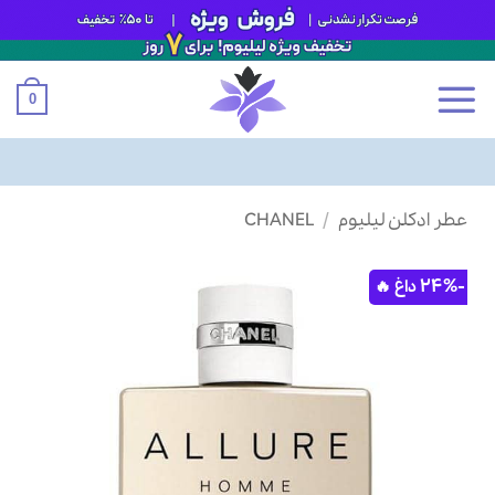
0
Ski
عطر ادکلن لیلیوم
/
CHANEL
t
conten
-24%