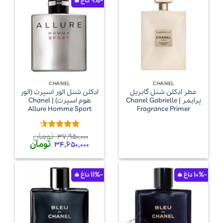
-9%
CHANEL
CHANEL
عطر ادکلن شنل گابریل
ادکلن شنل الور اسپرت (الور
پرایمر | Chanel Gabrielle
هوم اسپرت) | Chanel
Allure Homme Sport
Fragrance Primer
تومان
امتیاز
4.5
37,950,000
قیمت
قیمت
تومان
از 5
34,650,000
اصلی
فعلی
37,950,000 تومان
بود.
است.
-11%
-10%