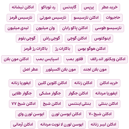
خرید عطر
پرپس
گایدنس
رد توباکو
ادکلن نیشانه
حاجیوات
ادکلن نارسیسو
نارسیس صورتی
نارسیس قرمز
نارسیسو طوسی
ادکلن پاکو رابان
وان میلیون
لیدی میلیون
اینوکتوس
ادکلن گوچی
گوچی راش
گوچی بلوم
ادکلن هوگو بوس
باکارات رژ
باکارات رژ قرمز
ادکلن ویکتور اند رالف
فلاور بمب
اسپایس بمب
ادکلن مون بلان
مون بلان لجند
مون بلان اکسپلورر
عطر اصل
خرید ادکلن
ادکلن زنانه
ادکلن کلوین کلین
ایفوریا زنانه
ایفوریا مردانه
ادکلن جگوار
جگوار مشکی
جگوار طلایی
ادکلن بنتلی
بنتلی اینتنس
ادکلن شیخ
ادکلن شیخ ۷۷
ادکلن شیخ ۷۰
ادکلن ایوسن لورن
ایوسن لورن وای
ادکلن لیبر زنانه
ایوسن لورن لا نویت مردانه
ادکلن آرمانی