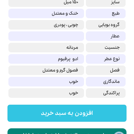
سایز
150 میل
طبع
خنک و معتدل
گروه بویایی
چوبی ، پودری
عطار
جنسیت
مردانه
نوع عطر
ادو پرفیوم
فصل
فصول گرم و معتدل
ماندگاری
خوب
پراکندگی
خوب
افزودن به سبد خرید