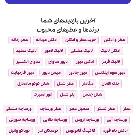
آخرین بازدیدهای شما
برندها و عطرهای محبوب
عطر و ادکلن
خرید عطر و ادکلن
ادکلن مردانه
عطر زنانه
ادکلن لالیک
لالیک مشکی
لالیک لامور
لالیک سفید
لالیک قرمز
ادکلن دیور
دیور ساواج
ساواج الکسیر
دیور هوم اینتنس
دیور جادور
میس دیور
دیور فارنهایت
بلک افغان
مگامار
عطر شنل
شنل کوکو مادمازل
شنل چنس
بلو شنل
الور اسپرت
عطر
عطر تستر
سمپل عطر
عطر ورساچه
ورساچه مشکی
ورساچه آبی
ورساچه اروس
ورساچه طلایی
ورساچه صورتی
ادکلن تام فورد
فاکینگ فابولوس
توسکان لدر
توباکو وانیل