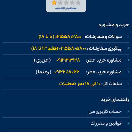
خرید و مشاوره
سوالات و سفارشات:
02155802800 (۱۰ تا ۱۸)
پیگیری سفارشات :
02155805800 (فقط ۱۳ تا ۱۸)
مشاوره خرید عطر:
09121213128
( عزیزی )
مشاوره خرید عطر:
09122018066
( رهنما )
ساعات کار:
۱۰ الی ۱۸ بجز تعطیلات
راهنمای خرید
حساب کاربری من
قوانین و مقررات