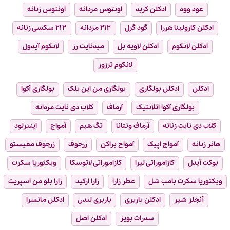
عود وود
ادکلن کرید
اونتوس مردانه
اونتوس زنانه
ادکلن کارولینا هررا
گود گرل
۲۱۲ مردانه
۲۱۲ سکسی زنانه
ادکلن لانکوم
ادکلن لاویه بل
میدنایت رز
لانکوم آیدول
لانکوم ترزور
ادکلن
ادکلن بولگاری
بولگاری من این بلک
بولگاری آکوا
بولگاری آکوا اتلانتیک
آرماف
کلاب دی نایت مردانه
کلاب دی نایت زنانه
آرماف ونتانا
تگ هیم
آمواج
اینترلود
هانر زنانه
آمواج اپیک
آمواج براکن
زرجوف
زرجوف مفیستو
بوکت آیدل
کازاموراتی لیرا
کازاموراتی لاتوسکا
ویکتوریا سکرت
ویکتوریا سکرت بامب شل
عطر زارا
زارا ارکید
زارا بلو من اسپریت
آنجلز شیر
ادکلن باربری
باربری لندن
ادکلن مانسرا
سدرات بویز
ادکلن اصل