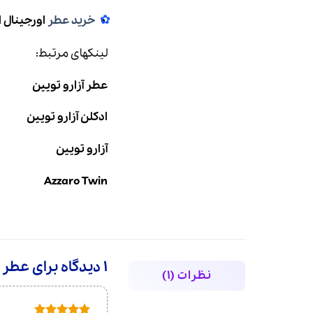
خرید عطر
اورجینال 
لینکهای مرتبط:
عطر آزارو تویین
ادکلن آزارو تویین
آزارو تویین
Azzaro Twin
1 دیدگاه برای
عطر ادکل
نظرات (1)