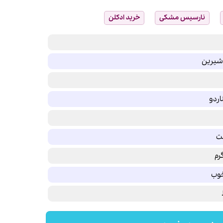
نارسیس مشکی
خرید ادکلن
شیرین
اردو
لت
رم
خوب