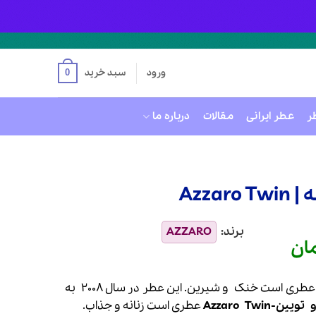
ورود
سبد خرید
0
ر
عطر ایرانی
مقالات
درباره ما
Azza
ان
قیمت
فعلی
مان
5,450,000 تومان
است.
عطری است خنک و شیرین. این عطر در سال 2008 به
و
تویین-
Twin
Azzaro
عطری است زنانه و جذاب.