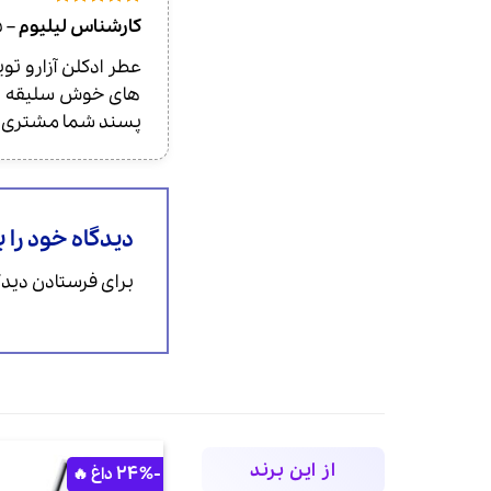
امتیاز
5
از
کارشناس لیلیوم
–
8
5
های خوش سلیقه و ق
پسند شما مشتری مح
دیدگاه خود را 
برای فرستادن دیدگا
از این برند
-24%