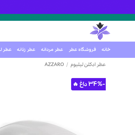
خانه
فروشگاه عطر
عطر مردانه
عطر زنانه
عطر ل
Ski
عطر ادکلن لیلیوم
/
AZZARO
t
conten
-34%