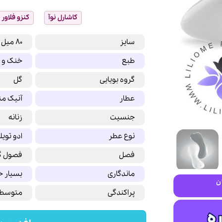
کاشارل نوآ
کنزو فلاور
سایز
80 میل
طبع
خنک و 
گروه بویایی
گل
عطار
آنیک من
جنسیت
زنانه
نوع عطر
ادو توی
فصل
فصول گ
ماندگاری
بسیار 
ن
پراکندگی
متوسط