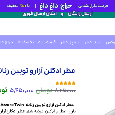
وکس
تستر عطر
سمپل عطر
گیفت ست
تخفیف‌ها
حراج عط
عطر ادکلن آزارو تویین زنانه | ro Twin
تومان
قیمت
توم
5,450,000
8,250,000
1
امتیازدهی
5
اصلی
از 5 در
امتیازدهی
8,250,000 تو
مشتری
بود.
عطر ادکلن آزارو تویین زنانه-Azzaro Twin
بازار
عطر
و
ادکلن
عرضه شد.
عطر ادکلن
آزار