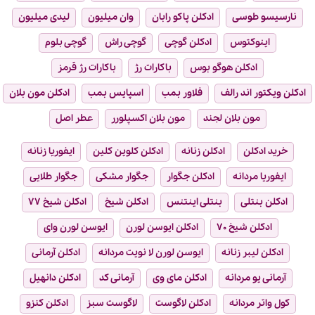
نارسیسو طوسی
ادکلن پاکو رابان
وان میلیون
لیدی میلیون
اینوکتوس
ادکلن گوچی
گوچی راش
گوچی بلوم
ادکلن هوگو بوس
باکارات رژ
باکارات رژ قرمز
ادکلن ویکتور اند رالف
فلاور بمب
اسپایس بمب
ادکلن مون بلان
مون بلان لجند
مون بلان اکسپلورر
عطر اصل
خرید ادکلن
ادکلن زنانه
ادکلن کلوین کلین
ایفوریا زنانه
ایفوریا مردانه
ادکلن جگوار
جگوار مشکی
جگوار طلایی
ادکلن بنتلی
بنتلی اینتنس
ادکلن شیخ
ادکلن شیخ ۷۷
ادکلن شیخ ۷۰
ادکلن ایوسن لورن
ایوسن لورن وای
ادکلن لیبر زنانه
ایوسن لورن لا نویت مردانه
ادکلن آرمانی
آرمانی یو مردانه
ادکلن مای وی
آرمانی کد
ادکلن دانهیل
کول واتر مردانه
ادکلن لاگوست
لاگوست سبز
ادکلن کنزو