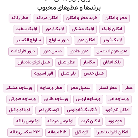
برندها و عطرهای محبوب
عطر و ادکلن
خرید عطر و ادکلن
ادکلن مردانه
عطر زنانه
ادکلن لالیک
لالیک مشکی
لالیک لامور
لالیک سفید
لالیک قرمز
ادکلن دیور
دیور ساواج
ساواج الکسیر
دیور هوم اینتنس
دیور جادور
میس دیور
دیور فارنهایت
بلک افغان
مگامار
عطر شنل
شنل کوکو مادمازل
شنل چنس
بلو شنل
الور اسپرت
عطر
عطر تستر
سمپل عطر
عطر ورساچه
ورساچه مشکی
ورساچه آبی
ورساچه اروس
ورساچه طلایی
ورساچه صورتی
ادکلن تام فورد
فاکینگ فابولوس
توسکان لدر
توباکو وانیل
عود وود
ادکلن کرید
اونتوس مردانه
اونتوس زنانه
ادکلن کارولینا هررا
گود گرل
۲۱۲ مردانه
۲۱۲ سکسی زنانه