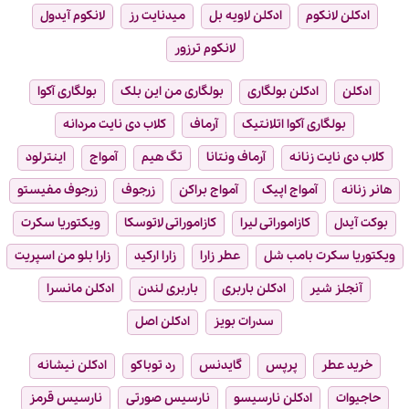
ادکلن لانکوم
ادکلن لاویه بل
میدنایت رز
لانکوم آیدول
لانکوم ترزور
ادکلن
ادکلن بولگاری
بولگاری من این بلک
بولگاری آکوا
بولگاری آکوا اتلانتیک
آرماف
کلاب دی نایت مردانه
کلاب دی نایت زنانه
آرماف ونتانا
تگ هیم
آمواج
اینترلود
هانر زنانه
آمواج اپیک
آمواج براکن
زرجوف
زرجوف مفیستو
بوکت آیدل
کازاموراتی لیرا
کازاموراتی لاتوسکا
ویکتوریا سکرت
ویکتوریا سکرت بامب شل
عطر زارا
زارا ارکید
زارا بلو من اسپریت
آنجلز شیر
ادکلن باربری
باربری لندن
ادکلن مانسرا
سدرات بویز
ادکلن اصل
خرید عطر
پرپس
گایدنس
رد توباکو
ادکلن نیشانه
حاجیوات
ادکلن نارسیسو
نارسیس صورتی
نارسیس قرمز