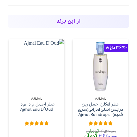
از این برند
-36%
AJMAL
AJMAL
عطر ادکلن اجمل رین
عطر اجمل او د عود |
دراپس اصلی اماراتی(سری
Ajmal Eau D’Oud
قدیم) | Ajmal Raindrops
تومان
امتیاز
4.8
امتیاز
5
از
4,130,000
قیمت
قیمت
تومان
از 5
5
2,640,000