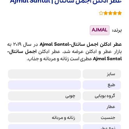
عطر ادکلن اجمل سانتال | Ajmal Santal
1
امتیازدهی
4
از 5
در
امتیازدهی
مشتری
عطر ادکلن اجمل سانتال-Ajmal Santal
در سال 2019 به
بازار عطر و ادکلن عرضه شد. عطر ادکلن
اجمل
سانتال-
Santal
Ajmal
عطری است زنانه و مردانه و جذاب.
سایز
طبع
گروه بویایی
چوبی
عطار
جنسیت
زنانه و مردانه
نوع عطر