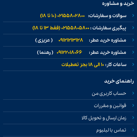
خرید و مشاوره
سوالات و سفارشات:
02155802800 (۱۰ تا ۱۸)
پیگیری سفارشات :
02155805800 (فقط ۱۳ تا ۱۸)
مشاوره خرید عطر:
09121213128
( عزیزی )
مشاوره خرید عطر:
09122018066
( رهنما )
ساعات کار:
۱۰ الی ۱۸ بجز تعطیلات
راهنمای خرید
حساب کاربری من
قوانین و مقررات
زمان ارسال و تحویل کالا
تماس با لیلیوم