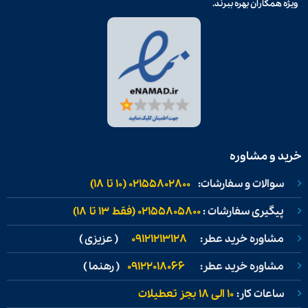
ویژه همکاران بهره ببرند.
خرید و مشاوره
سوالات و سفارشات:
02155802800 (۱۰ تا ۱۸)
پیگیری سفارشات :
02155805800 (فقط ۱۳ تا ۱۸)
مشاوره خرید عطر:
09121213128
( عزیزی )
مشاوره خرید عطر:
09122018066
( رهنما )
ساعات کار:
۱۰ الی ۱۸ بجز تعطیلات