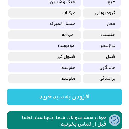
طبع
خنک و شیرین
گروه بویایی
مرکبات
عطار
میشل آلمیرک
جنسیت
مردانه
نوع عطر
ادو تویلت
فصل
فصول گرم
ماندگاری
متوسط
پراکندگی
متوسط
افزودن به سبد خرید
جواب همه سوالات شما اینجاست، لطفا
قبل از تماس بخونید!