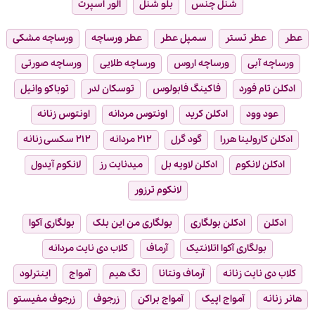
شنل چنس
بلو شنل
الور اسپرت
عطر
عطر تستر
سمپل عطر
عطر ورساچه
ورساچه مشکی
ورساچه آبی
ورساچه اروس
ورساچه طلایی
ورساچه صورتی
ادکلن تام فورد
فاکینگ فابولوس
توسکان لدر
توباکو وانیل
عود وود
ادکلن کرید
اونتوس مردانه
اونتوس زنانه
ادکلن کارولینا هررا
گود گرل
۲۱۲ مردانه
۲۱۲ سکسی زنانه
ادکلن لانکوم
ادکلن لاویه بل
میدنایت رز
لانکوم آیدول
لانکوم ترزور
ادکلن
ادکلن بولگاری
بولگاری من این بلک
بولگاری آکوا
بولگاری آکوا اتلانتیک
آرماف
کلاب دی نایت مردانه
کلاب دی نایت زنانه
آرماف ونتانا
تگ هیم
آمواج
اینترلود
هانر زنانه
آمواج اپیک
آمواج براکن
زرجوف
زرجوف مفیستو