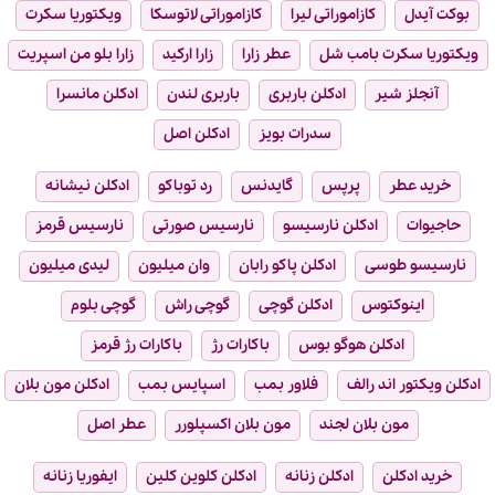
بوکت آیدل
کازاموراتی لیرا
کازاموراتی لاتوسکا
ویکتوریا سکرت
ویکتوریا سکرت بامب شل
عطر زارا
زارا ارکید
زارا بلو من اسپریت
آنجلز شیر
ادکلن باربری
باربری لندن
ادکلن مانسرا
سدرات بویز
ادکلن اصل
خرید عطر
پرپس
گایدنس
رد توباکو
ادکلن نیشانه
حاجیوات
ادکلن نارسیسو
نارسیس صورتی
نارسیس قرمز
نارسیسو طوسی
ادکلن پاکو رابان
وان میلیون
لیدی میلیون
اینوکتوس
ادکلن گوچی
گوچی راش
گوچی بلوم
ادکلن هوگو بوس
باکارات رژ
باکارات رژ قرمز
ادکلن ویکتور اند رالف
فلاور بمب
اسپایس بمب
ادکلن مون بلان
مون بلان لجند
مون بلان اکسپلورر
عطر اصل
خرید ادکلن
ادکلن زنانه
ادکلن کلوین کلین
ایفوریا زنانه