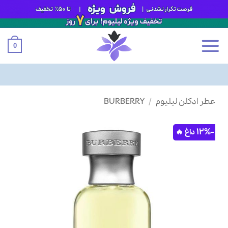
0
Ski
عطر ادکلن لیلیوم
/
BURBERRY
t
conten
-12%