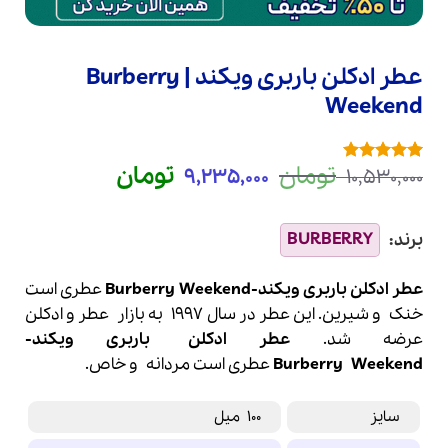
عطر ادکلن باربری ویکند | Burberry
Weekend
قیمت
قیمت
تومان
تومان
9,235,000
10,530,000
1
امتیازدهی
5
اصلی
فعلی
از 5 در
امتیازدهی
10,530,000 تومان
9,235,000 
مشتری
بود.
است.
عطر ادکلن باربری ویکند-Burberry Weekend
عطری است
خنک و شیرین. این عطر در سال 1997 به بازار
عطر
و
ادکلن
عرضه شد.
عطر ادکلن
باربری
ویکند-
Weekend
Burberry
عطری است مردانه و خاص.
سایز
100 میل