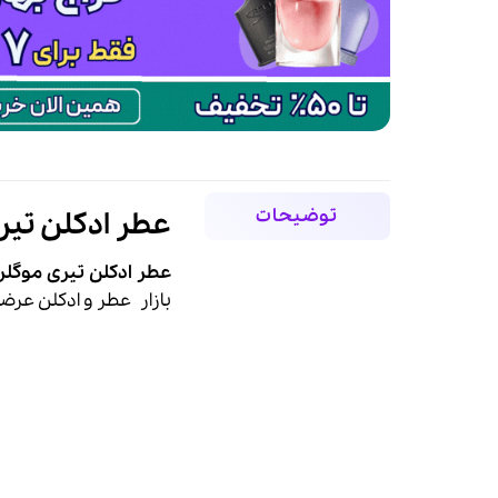
توضیحات
عطر ادکلن تیری موگلر وومنیت
عطر ادکلن تیری موگلر وومنیتی پور اله-Elles
بازار
عطر
و ادکلن عرض