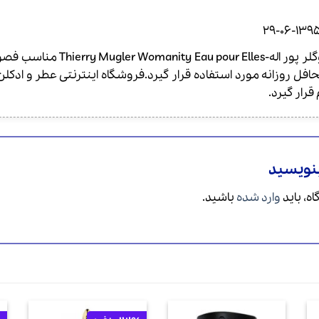
1395-06-2
عطر ادکلن تیری موگلر پور 
افل روزانه مورد استفاده قرار گیرد.فروشگاه اینترنتی عطر و ادک
رار گیرد.
بنویسید
ه، باید
وارد شده
باشید.