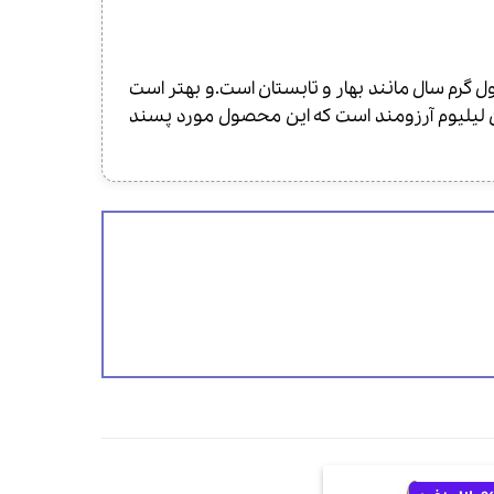
اله-Thierry Mugler Womanity Eau pour Elles مناسب فصول گرم سال مانند بهار و تابستان است.و بهتر است
لن لیلیوم آرزومند است که این محصول مورد پسند