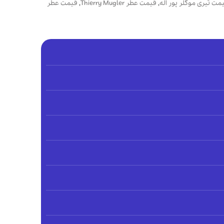
مت تیری موگلر پور اله
,
قیمت عطر Thierry Mugler
,
قیمت عطر