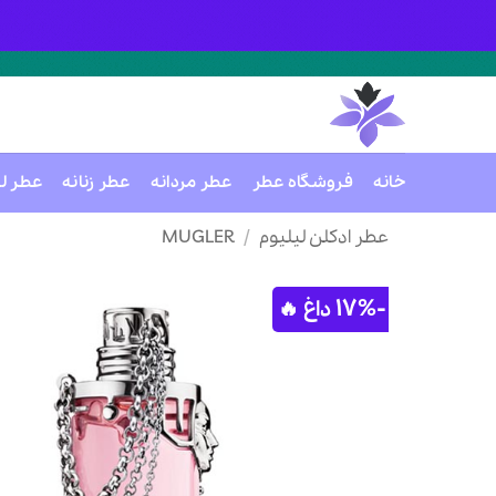
خانه
فروشگاه عطر
عطر مردانه
عطر زنانه
عطر ل
Ski
عطر ادکلن لیلیوم
/
MUGLER
t
conten
-17%