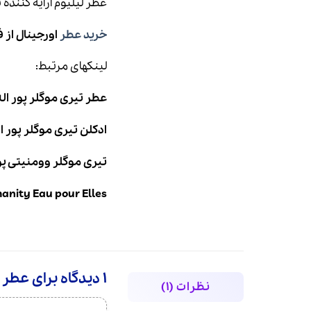
عطر لیلیوم
ارایه کننده
خرید عطر
اورجینال از 
لینکهای مرتبط:
عطر تیری موگلر پور اله
ادکلن تیری موگلر پور ا
تیری موگلر وومنیتی پور
nity Eau pour Elles
1 دیدگاه برای
عطر ادکلن 
نظرات (1)