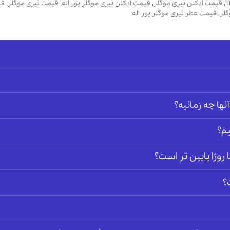
,
قیمت ادکلن تیری موگلر
,
قیمت ادکلن تیری موگلر پور اله
,
قیمت تیری موگلر
,
قی
گلر
,
قیمت عطر تیری موگلر پور اله
آنها چه زمانیه؟
م؟
وژا پایین تر است؟
؟