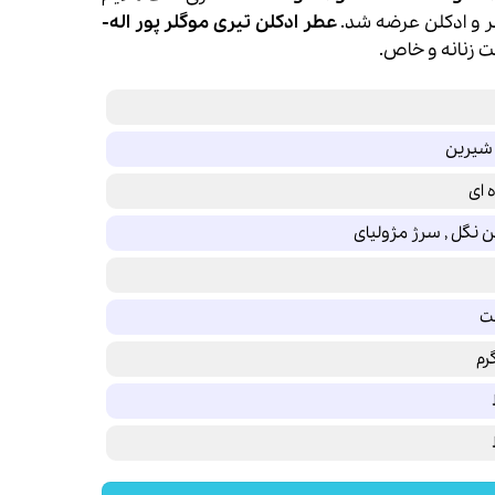
و
ادکلن
عرضه شد.
عطر ادکلن
تیری موگلر
پور اله-
زنانه و خاص.
 شیرین
ه ای
 نگل , سرژ مژولیای
لت
رم