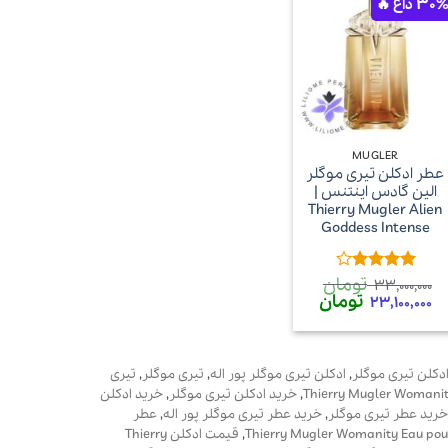
+
MUGLER
عطر ادکلن تیری موگلر
الین گادس اینتنس |
Thierry Mugler Alien
Goddess Intense
تومان
امتیاز
4
33,000,000
از 5
قیمت
تومان
قیمت
23,100,000
اصلی
فعلی
57,420,00 تومان
33,000,000 تومان
23,100,000 تومان
بود.
است.
دکلن تیری موگلر
,
ادکلن تیری موگلر پور اله
,
تیری موگلر
,
تیری
,
خرید ادکلن تیری موگلر
,
خرید ادکلن
خرید عطر تیری موگلر
,
خرید عطر تیری موگلر پور اله
,
عطر
,
قیمت ادکلن Thierry