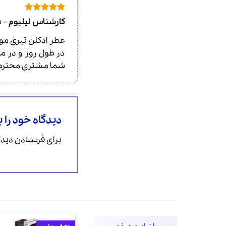
امتیاز
5
از
کارشناس لیلیوم
–
9
5
در طول روز و در مح
شما مشتری محترم ق
دیدگاه خود را 
برای فرستادن دیدگا