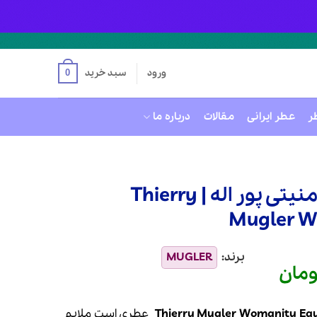
ورود
سبد خرید
0
ر
عطر ایرانی
مقالات
درباره ما
عطر ادکلن تیری موگلر وومنیتی پور اله | Thierry
Mugler W
ومان
قیمت
فعلی
39 تومان
33,000,000 تومان
است.
عطری است ملایم