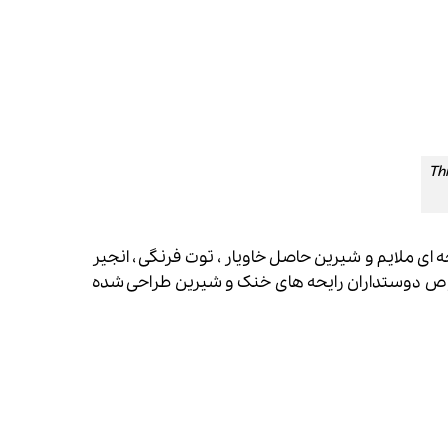
Thierry 
وگلر وومنیتی پور اله-Thierry Mugler Womanity Eau pour Elles، با رایحه ای ملایم و شیرین حاصل خاویار ، توت فرنگی ، انجیر
 دوستداران رایحه های خنک و شیرین طراحی شده