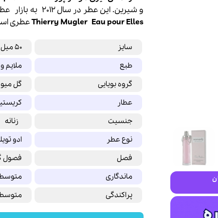
و شیرین. این عطر در سال 2012 به بازار
عطر
Eau pour Elles
Thierry Mugler
عطری است 
سایز
50 میل
طبع
ملایم و
گروه بویایی
گل میو
عطار
کریستین
جنسیت
زنانه
نوع عطر
ادو توی
فصل
فصول گ
ماندگاری
متوسط
ن
پراکندگی
متوسط