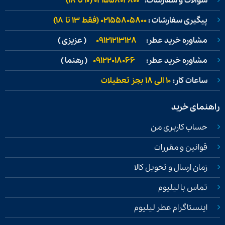
سوالات و سفارشات:
02155802800 (۱۰ تا ۱۸)
پیگیری سفارشات :
02155805800 (فقط ۱۳ تا ۱۸)
مشاوره خرید عطر:
09121213128
( عزیزی )
مشاوره خرید عطر:
09122018066
( رهنما )
ساعات کار:
۱۰ الی ۱۸ بجز تعطیلات
راهنمای خرید
حساب کاربری من
قوانین و مقررات
زمان ارسال و تحویل کالا
تماس با لیلیوم
اینستاگرام عطر لیلیوم