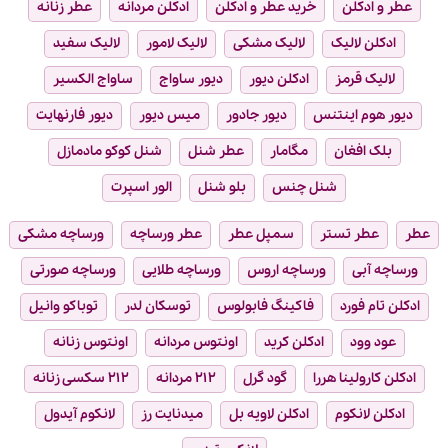
عطر و ادکلن
خرید عطر و ادکلن
ادکلن مردانه
عطر زنانه
ادکلن لالیک
لالیک مشکی
لالیک لامور
لالیک سفید
لالیک قرمز
ادکلن دیور
دیور ساواج
ساواج الکسیر
دیور هوم اینتنس
دیور جادور
میس دیور
دیور فارنهایت
بلک افغان
مگامار
عطر شنل
شنل کوکو مادمازل
شنل چنس
بلو شنل
الور اسپرت
عطر
عطر تستر
سمپل عطر
عطر ورساچه
ورساچه مشکی
ورساچه آبی
ورساچه اروس
ورساچه طلایی
ورساچه صورتی
ادکلن تام فورد
فاکینگ فابولوس
توسکان لدر
توباکو وانیل
عود وود
ادکلن کرید
اونتوس مردانه
اونتوس زنانه
ادکلن کارولینا هررا
گود گرل
۲۱۲ مردانه
۲۱۲ سکسی زنانه
ادکلن لانکوم
ادکلن لاویه بل
میدنایت رز
لانکوم آیدول