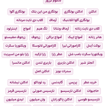
لانکوم ترزور
ادکلن
ادکلن بولگاری
بولگاری من این بلک
بولگاری آکوا
بولگاری آکوا اتلانتیک
آرماف
کلاب دی نایت مردانه
کلاب دی نایت زنانه
آرماف ونتانا
تگ هیم
آمواج
اینترلود
هانر زنانه
آمواج اپیک
آمواج براکن
زرجوف
زرجوف مفیستو
بوکت آیدل
کازاموراتی لیرا
کازاموراتی لاتوسکا
ویکتوریا سکرت
ویکتوریا سکرت بامب شل
عطر زارا
زارا ارکید
زارا بلو من اسپریت
آنجلز شیر
ادکلن باربری
باربری لندن
ادکلن مانسرا
سدرات بویز
ادکلن اصل
خرید عطر
پرپس
گایدنس
رد توباکو
ادکلن نیشانه
حاجیوات
ادکلن نارسیسو
نارسیس صورتی
نارسیس قرمز
نارسیسو طوسی
ادکلن پاکو رابان
وان میلیون
لیدی میلیون