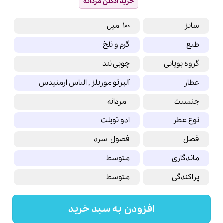
خرید ادکلن مردانه
سایز
100 میل
طبع
گرم و تلخ
گروه بویایی
چوبی تند
عطار
آلبرتو موریلز , الیاس ارمنیدس
جنسیت
مردانه
نوع عطر
ادو تویلت
فصل
فصول سرد
ماندگاری
متوسط
پراکندگی
متوسط
افزودن به سبد خرید