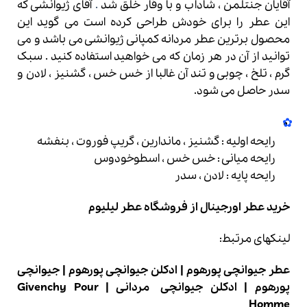
آقایان جنتلمن ، شاداب و با وقار خلق شد
.
آقای ژیوانشی که
این عطر را برای خودش طراحی کرده است می گوید این
محصول برترین عطر مردانه کمپانی ژیوانشی می باشد و می
توانید از آن در هر زمان که می خواهید استفاده کنید . سبک
گرم ، تلخ ، چوبی و تند آن غالبا از خس خس ، گشنیز ، لادن و
سدر حاصل می شود.
رایحه اولیه : گشنیز ، ماندارین ، گریپ فوروت ، بنفشه
رایحه میانی : خس خس ، اسطوخودوس
رایحه پایه : لادن ، سدر
خرید عطر
اورجینال از فروشگاه
عطر لیلیوم
لینکهای مرتبط:
عطر جیوانچی پورهوم
|
ادکلن جیوانچی پورهوم
|
جیوانچی
پورهوم
|
ادکلن جیوانچی مردانی
|
Givenchy Pour
Homme