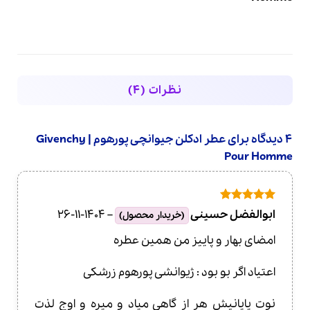
نظرات (4)
4 دیدگاه برای
عطر ادکلن جیوانچی پورهوم | Givenchy
Pour Homme
امتیاز
5
از
ابوالفضل حسینی
–
1404-11-26
(خریدار محصول)
5
امضای بهار و پاییز من همین عطره
اعتیاد اگر بو بود : ژیوانشی پورهوم زرشکی
نوت پایانیش هر از گاهی میاد و میره و اوج لذت