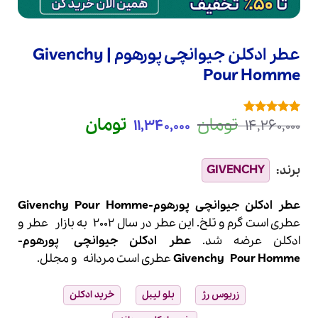
عطر ادکلن جیوانچی پورهوم | Givenchy
Pour Homme
قیمت
قیمت
تومان
تومان
11,340,000
14,260,000
3
امتیازدهی
5
اصلی
فعلی
از 5 در
امتیازدهی
14,260,000 تومان
11,340,000 توم
مشتری
بود.
است.
عطر ادکلن جیوانچی پورهوم-Givenchy Pour Homme
عطری است گرم و تلخ. این عطر در سال 2002 به بازار
عطر
و
ادکلن
عرضه شد.
عطر ادکلن
جیوانچی
پورهوم-
Pour Homme
Givenchy
عطری است مردانه و مجلل.
زریوس رژ
بلو لیبل
خرید ادکلن