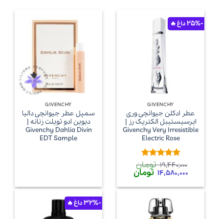
-25%
GIVENCHY
GIVENCHY
عطر ادکلن جیوانچی وری
سمپل عطر جیوانچی دالیا
ایرسیستیبل الکتریک رز |
دیوین ادو تویلت زنانه |
Givenchy Dahlia Divin
Givenchy Very Irresistible
EDT Sample
Electric Rose
تومان
امتیاز
5
از
19,440,000
قیمت
قیمت
تومان
5
14,580,000
اصلی
فعلی
19,440,000 تومان
14,580,000 تومان
بود.
است.
-32%