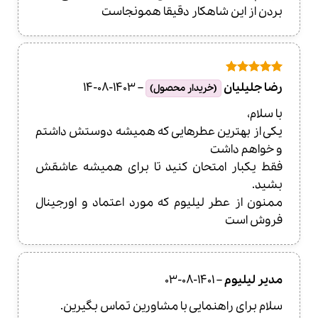
بردن از این شاهکار دقیقا همونجاست
امتیاز
5
از
رضا جلیلیان
–
1403-08-14
(خریدار محصول)
5
با سلام،
یکی از بهترین عطرهایی که همیشه دوستش داشتم
و خواهم داشت
فقط یکبار امتحان کنید تا برای همیشه عاشقش
بشید.
ممنون از عطر لیلیوم که مورد اعتماد و اورجینال
فروش است
مدیر لیلیوم
–
1401-08-03
سلام برای راهنمایی با مشاورین تماس بگیرین.