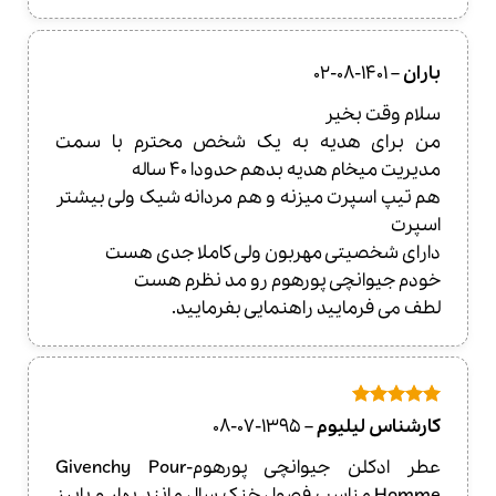
باران
–
1401-08-02
سلام وقت بخیر
من برای هدیه به یک شخص محترم با سمت
مدیریت میخام هدیه بدهم حدودا 40 ساله
هم تیپ اسپرت میزنه و هم مردانه شیک ولی بیشتر
اسپرت
دارای شخصیتی مهربون ولی کاملا جدی هست
خودم جیوانچی پورهوم رو مد نظرم هست
لطف می فرمایید راهنمایی بفرمایید.
امتیاز
5
از
کارشناس لیلیوم
–
1395-07-08
5
عطر ادکلن جیوانچی پورهوم-Givenchy Pour
Homme مناسب فصول خنک سال مانند بهار و پاییز