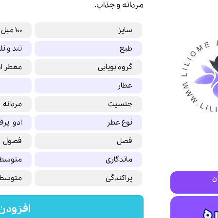
مردانه و جذاب.
سایز
100 میل
طبع
تند و تل
گروه بویایی
معطر اد
عطار
جنسیت
مردانه
نوع عطر
ادو پرف
فصل
فصول 
ماندگاری
متوسط
پراکندگی
متوسط
ن
افزودن 