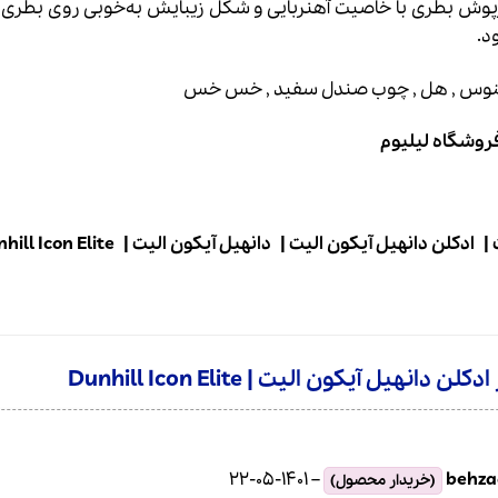
د.
نوس , هل , چوب صندل سفید , خس خس
فروشگاه لیلیوم
|
ادکلن دانهیل آیکون الیت
|
دانهیل آیکون الیت
|
hill Icon Elite
لن دانهیل آیکون الیت | Dunhill Icon Elite
1401-05-22
–
behza
(خریدار محصول)