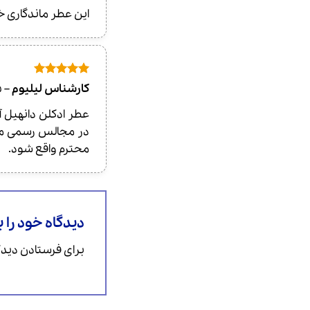
این عطر ماندگاری خ
امتیاز
5
از
کارشناس لیلیوم
–
6
5
در مجالس رسمی مور
محترم واقع شود.
دیدگاه خود را 
برای فرستادن دیدگا