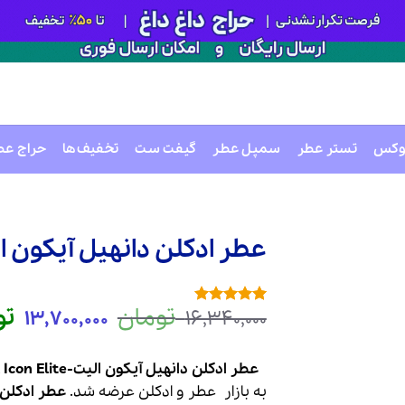
وکس
تستر عطر
سمپل عطر
گیفت ست
تخفیف‌ها
حراج عط
عطر ادکلن دانهیل آیکون الیت | Icon Elite
تومان
قیمت
تو
13,700,000
16,340,000
2
امتیازدهی
5
اصلی
از 5 در
امتیازدهی
,340,000
مشتری
بود.
عطر ادکلن دانهیل آیکون الیت-Dunhill Icon Elite
به بازار
عطر
و
ادکلن
عرضه شد.
عطر ادکلن