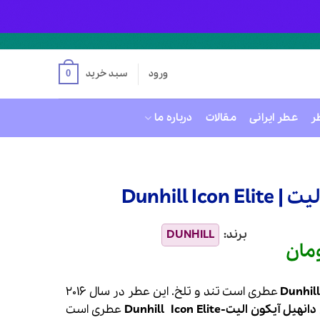
ورود
سبد خرید
0
ر
عطر ایرانی
مقالات
درباره ما
Dunhill 
مان
قیمت
فعلی
16 تومان
13,700,000 تومان
است.
عطری است تند و تلخ. این عطر در سال 2016
دانهیل
آیکون الیت-
Icon Elite
Dunhill
عطری است