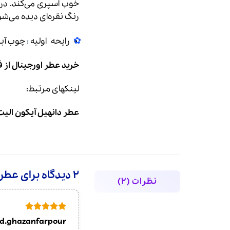
رنگ نقره‌ای دیده می‌شو
رایحه اولیه
:
چوب آب
خرید عطر
اورجینال از 
لینکهای مرتبط:
عطر دانهیل آیکون الیت
2 دیدگاه برای
عطر ادک
نظرات (2)
امتیاز
5
از
d.ghazanfarpour
5