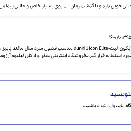
یلی خوبی دارد و با گذشت زمان نت بوی بسیار خاص و جالبی پیدا می 
1395-08-1
عطر ادکلن دانهیل آیکون الیت-dunhill Icon Elite مناس
د استفاده قرار گیرد.فروشگاه اینترنتی عطر و ادکلن لیلیوم آر
بنویسید
ه، باید
وارد شده
باشید.