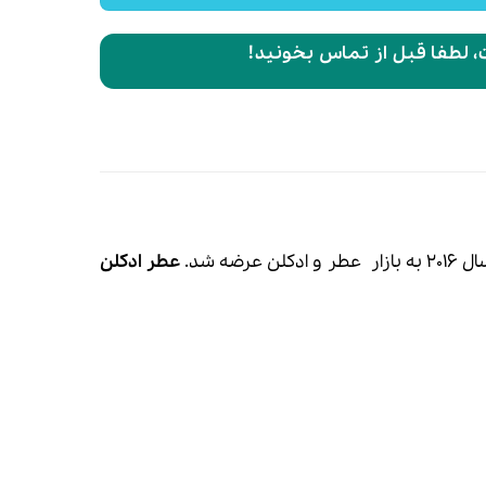
 لطفا قبل از تماس بخونید!
عطر و
ادکلن
عرضه شد.
عطر ادکلن