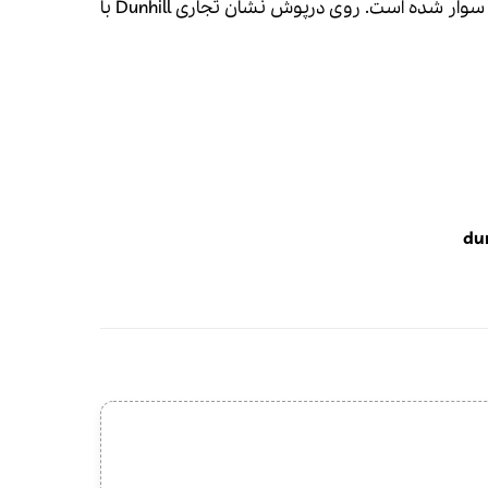
خوب اسپری می‌کند. درپوش بطری با خاصیت آهنربایی و شکل زیبایش به‌خوبی روی بطری سوار شده است. روی درپوش نشان تجاری Dunhill با
dun