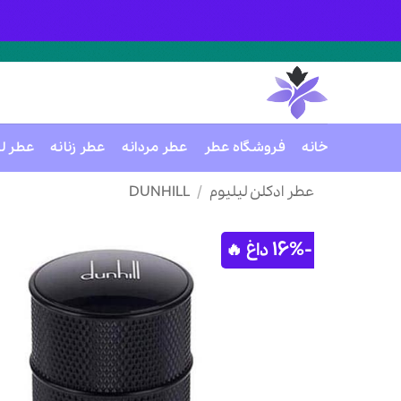
خانه
فروشگاه عطر
عطر مردانه
عطر زنانه
عطر ل
Ski
عطر ادکلن لیلیوم
/
DUNHILL
t
conten
-16%