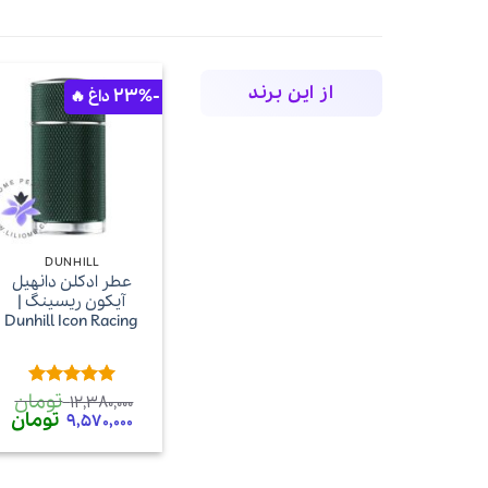
از این برند
-23%
+
DUNHILL
عطر ادکلن دانهیل
آیکون ریسینگ |
Dunhill Icon Racing
تومان
امتیاز
5
از
12,380,000
5
قیمت
تومان
قی
9,570,000
اصلی
فع
12,380,000 تومان
بود.
اس