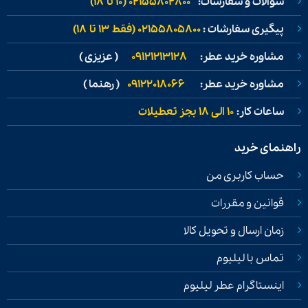
سوالات و سفارشات:
02155802800 (۱۰ تا ۱۸)
پیگیری سفارشات :
02155805800 (فقط ۱۳ تا ۱۸)
مشاوره خرید عطر:
09121213128
( عزیزی )
مشاوره خرید عطر:
09122018066
( رهنما )
ساعات کار:
۱۰ الی ۱۸ بجز تعطیلات
راهنمای خرید
حساب کاربری من
قوانین و مقررات
زمان ارسال و تحویل کالا
تماس با لیلیوم
اینستاگرام عطر لیلیوم