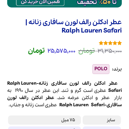
عطر ادکلن رالف لورن سافاری زنانه |
Ralph Lauren Safari
قیمت
قیمت
تومان
تومان
25,575,000
31,350,000
1
امتیازدهی
5
اصلی
فعلی
از 5 در
امتیازدهی
31,350,000 تومان
00
مشتری
بود.
است.
عطر ادکلن رالف لورن سافاری زنانه-Ralph Lauren
Safari
عطری است گرم و تند. این عطر در سال 1990 به
بازار
عطر
و
ادکلن
عرضه شد.
عطر ادکلن
رالف لورن
سافاری-
Safari
Ralph Lauren
عطری است زنانه و جذاب.
سایز
75 میل