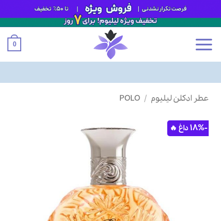
0
Ski
عطر ادکلن لیلیوم
/
POLO
t
conten
-18%