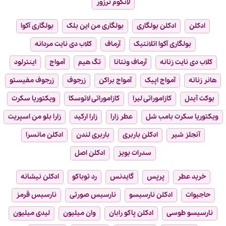
لانکوم ترزور
ادکلن
ادکلن بولگاری
بولگاری من این بلک
بولگاری آکوا
بولگاری آکوا اتلانتیک
آرماف
کلاب دی نایت مردانه
کلاب دی نایت زنانه
آرماف ونتانا
تگ هیم
آمواج
اینترلود
هانر زنانه
آمواج اپیک
آمواج براکن
زرجوف
زرجوف مفیستو
بوکت آیدل
کازاموراتی لیرا
کازاموراتی لاتوسکا
ویکتوریا سکرت
ویکتوریا سکرت بامب شل
عطر زارا
زارا ارکید
زارا بلو من اسپریت
آنجلز شیر
ادکلن باربری
باربری لندن
ادکلن مانسرا
سدرات بویز
ادکلن اصل
خرید عطر
پرپس
گایدنس
رد توباکو
ادکلن نیشانه
حاجیوات
ادکلن نارسیسو
نارسیس صورتی
نارسیس قرمز
نارسیسو طوسی
ادکلن پاکو رابان
وان میلیون
لیدی میلیون