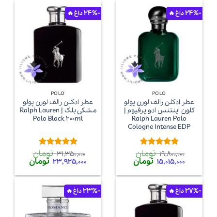
-24%
-24%
POLO
POLO
عطر ادکلن رالف لورن پولو
عطر ادکلن رالف لورن پولو
کلون اینتنس ادو پرفیوم |
مشکی بلک | Ralph Lauren
Polo Black 200ml
Ralph Lauren Polo
Cologne Intense EDP
تومان
تومان
امتیاز
5
از
امتیاز
5
از
31,350,000
19,800,000
قیمت
قیمت
قیمت
قیمت
تومان
تومان
5
5
23,925,000
15,015,000
اصلی
فعلی
اصلی
فعلی
19,800,000 تومان
15,015,000 تومان
31,350,000 تومان
بود.
است.
بود.
است.
-23%
-27%