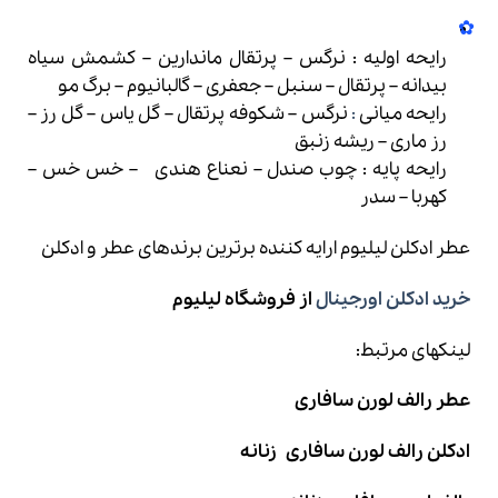
رايحه اوليه : نرگس – پرتقال ماندارين – کشمش سياه
بيدانه – پرتقال – سنبل – جعفری – گالبانيوم – برگ مو
رايحه ميانی
:
نرگس – شکوفه پرتقال – گل ياس – گل رز –
رز ماری – ريشه زنبق
رايحه پايه : چوب صندل – نعناع هندی – خس خس –
کهربا – سدر
عطر ادکلن لیلیوم
ارایه کننده برترین برندهای عطر و ادکلن
خرید ادکلن اورجینال
از فروشگاه لیلیوم
لینکهای مرتبط:
عطر رالف لورن سافاری
ادکلن رالف لورن سافاری زنانه