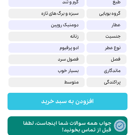
طبع
گرم و تند
گروه بویایی
سبزه و برگ های تازه
عطار
دومنیک روپین
جنسیت
زنانه
نوع عطر
ادو پرفیوم
فصل
فصول سرد
ماندگاری
بسیار خوب
پراکندگی
متوسط
افزودن به سبد خرید
جواب همه سوالات شما اینجاست، لطفا
قبل از تماس بخونید!