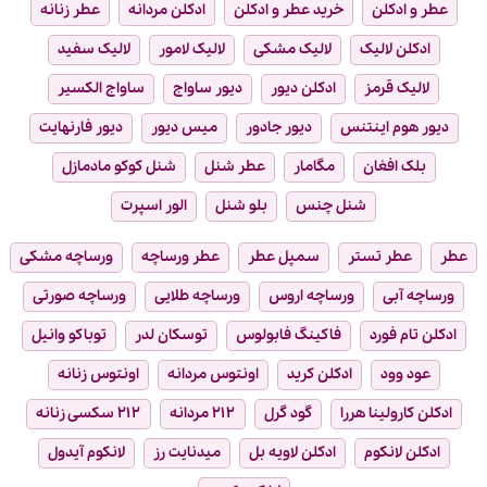
عطر و ادکلن
خرید عطر و ادکلن
ادکلن مردانه
عطر زنانه
ادکلن لالیک
لالیک مشکی
لالیک لامور
لالیک سفید
لالیک قرمز
ادکلن دیور
دیور ساواج
ساواج الکسیر
دیور هوم اینتنس
دیور جادور
میس دیور
دیور فارنهایت
بلک افغان
مگامار
عطر شنل
شنل کوکو مادمازل
شنل چنس
بلو شنل
الور اسپرت
عطر
عطر تستر
سمپل عطر
عطر ورساچه
ورساچه مشکی
ورساچه آبی
ورساچه اروس
ورساچه طلایی
ورساچه صورتی
ادکلن تام فورد
فاکینگ فابولوس
توسکان لدر
توباکو وانیل
عود وود
ادکلن کرید
اونتوس مردانه
اونتوس زنانه
ادکلن کارولینا هررا
گود گرل
۲۱۲ مردانه
۲۱۲ سکسی زنانه
ادکلن لانکوم
ادکلن لاویه بل
میدنایت رز
لانکوم آیدول