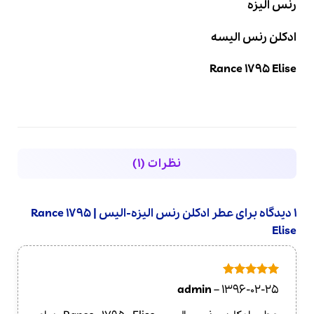
رنس الیزه
ادکلن رنس الیسه
Rance 1795 Elise
نظرات (1)
1 دیدگاه برای
عطر ادکلن رنس الیزه-الیس | Rance 1795
Elise
امتیاز
5
از
admin
–
1396-02-25
5