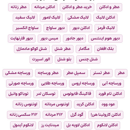
عطر و ادکلن
خرید عطر و ادکلن
ادکلن مردانه
عطر زنانه
ادکلن لالیک
لالیک مشکی
لالیک لامور
لالیک سفید
لالیک قرمز
ادکلن دیور
دیور ساواج
ساواج الکسیر
دیور هوم اینتنس
دیور جادور
میس دیور
دیور فارنهایت
بلک افغان
مگامار
عطر شنل
شنل کوکو مادمازل
شنل چنس
بلو شنل
الور اسپرت
عطر
عطر تستر
سمپل عطر
عطر ورساچه
ورساچه مشکی
ورساچه آبی
ورساچه اروس
ورساچه طلایی
ورساچه صورتی
ادکلن تام فورد
فاکینگ فابولوس
توسکان لدر
توباکو وانیل
عود وود
ادکلن کرید
اونتوس مردانه
اونتوس زنانه
ادکلن کارولینا هررا
گود گرل
۲۱۲ مردانه
۲۱۲ سکسی زنانه
ادکلن لانکوم
ادکلن لاویه بل
میدنایت رز
لانکوم آیدول