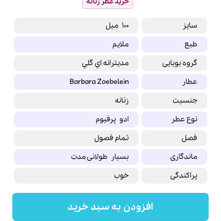
خرید عطر زنانه
سایز
100 میل
طبع
ملایم
گروه بویایی
مديترانه اي گلي
عطار
Barbara Zoebelein
جنسیت
زنانه
نوع عطر
ادو پرفیوم
فصل
تمام فصول
ماندگاری
بسیار طولانی مدت
پراکندگی
خوب
افزودن به سبد خرید