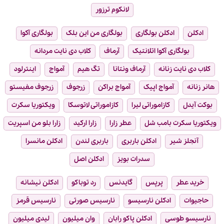
لانکوم ترزور
ادکلن
ادکلن بولگاری
بولگاری من این بلک
بولگاری آکوا
بولگاری آکوا اتلانتیک
آرماف
کلاب دی نایت مردانه
کلاب دی نایت زنانه
آرماف ونتانا
تگ هیم
آمواج
اینترلود
هانر زنانه
آمواج اپیک
آمواج براکن
زرجوف
زرجوف مفیستو
بوکت آیدل
کازاموراتی لیرا
کازاموراتی لاتوسکا
ویکتوریا سکرت
ویکتوریا سکرت بامب شل
عطر زارا
زارا ارکید
زارا بلو من اسپریت
آنجلز شیر
ادکلن باربری
باربری لندن
ادکلن مانسرا
سدرات بویز
ادکلن اصل
خرید عطر
پرپس
گایدنس
رد توباکو
ادکلن نیشانه
حاجیوات
ادکلن نارسیسو
نارسیس صورتی
نارسیس قرمز
نارسیسو طوسی
ادکلن پاکو رابان
وان میلیون
لیدی میلیون