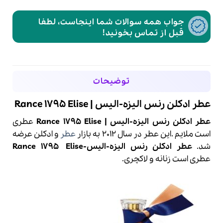
جواب همه سوالات شما اینجاست، لطفا
قبل از تماس بخونید!
توضیحات
عطر ادکلن رنس الیزه-الیس | Rance 1795 Elise
عطر ادکلن رنس الیزه-الیس | Rance 1795 Elise
عطری
است ملایم .این عطر در سال 2012 به بازار
عطر
و ادکلن عرضه
شد.
عطر ادکلن
رنس
الیزه-الیس-
Elise
Rance 1795
عطری است زنانه و لاکچری.