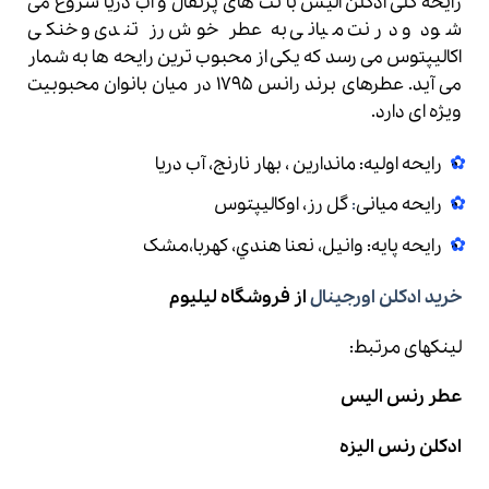
رایحه گلی ادکلن الیس با نت های پرتقال و اب دریا شروع می
شود و در نت میانی به عطر خوش رز تندی و خنکی
اکالیپتوس می رسد که یکی از محبوب ترین رایحه ها به شمار
می آید. عطرهای برند رانس 1795 در میان بانوان محبوبیت
ویژه ای دارد.
رایحه اولیه: ماندارين ، بهار نارنج، آب دريا
رایحه میانی
:
گل رز، اوکاليپتوس
رایحه پایه: وانيل، نعنا هندي، کهربا،مشک
خرید ادکلن اورجینال
از فروشگاه لیلیوم
لینکهای مرتبط:
عطر رنس الیس
ادکلن رنس الیزه