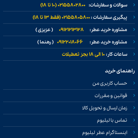
سوالات و سفارشات:
02155802800 (۱۰ تا ۱۸)
پیگیری سفارشات :
02155805800 (فقط ۱۳ تا ۱۸)
مشاوره خرید عطر:
09121213128
( عزیزی )
مشاوره خرید عطر:
09122018066
( رهنما )
ساعات کار:
۱۰ الی ۱۸ بجز تعطیلات
راهنمای خرید
حساب کاربری من
قوانین و مقررات
زمان ارسال و تحویل کالا
تماس با لیلیوم
اینستاگرام عطر لیلیوم