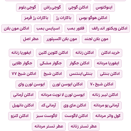
اینوکتوس
ادکلن گوچی
گوچی راش
گوچی بلوم
ادکلن هوگو بوس
باکارات رژ
باکارات رژ قرمز
ادکلن ویکتور اند رالف
فلاور بمب
اسپایس بمب
ادکلن مون بلان
مون بلان لجند
مون بلان اکسپلورر
عطر اصل
خرید ادکلن
ادکلن زنانه
ادکلن کلوین کلین
ایفوریا زنانه
ایفوریا مردانه
ادکلن جگوار
جگوار مشکی
جگوار طلایی
ادکلن بنتلی
بنتلی اینتنس
ادکلن شیخ
ادکلن شیخ ۷۷
ادکلن شیخ ۷۰
ادکلن ایوسن لورن
ایوسن لورن وای
ادکلن لیبر زنانه
ایوسن لورن لا نویت مردانه
ادکلن آرمانی
آرمانی یو مردانه
ادکلن مای وی
آرمانی کد
ادکلن دانهیل
کول واتر مردانه
ادکلن لاگوست
لاگوست سبز
ادکلن کنزو
عطر تستر زنانه
عطر تستر مردانه