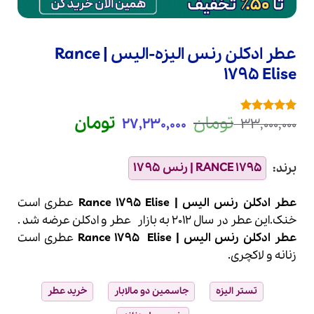
عطر ادکلن رنس الیزه-الیس | Rance
1795 Elise
قیمت
قیمت
تومان
تومان
27,230,000
33,000,000
1
امتیازدهی
5
اصلی
فعلی
از 5 در
امتیازدهی
33,000,000 تومان
30,000
مشتری
بود.
است.
عطر ادکلن رنس الیس | Rance 1795 Elise
عطری است
خنک.این عطر در سال 2012 به بازار
عطر
و
ادکلن
عرضه شد .
عطر ادکلن
رنس
الیس |
Elise
Rance 1795
عطری است
زنانه و لاکچری.
تستر الیزه
جاسمین دو مالابار
خرید عطر