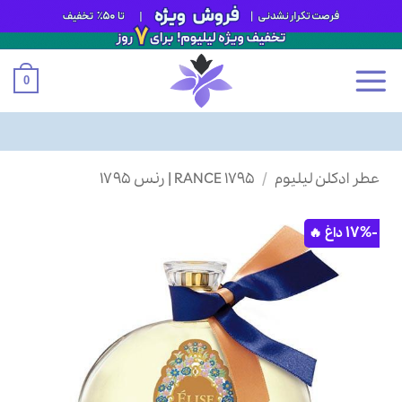
0
Ski
عطر ادکلن لیلیوم
/
RANCE 1795 | رنس ۱۷۹۵
t
conten
-17%