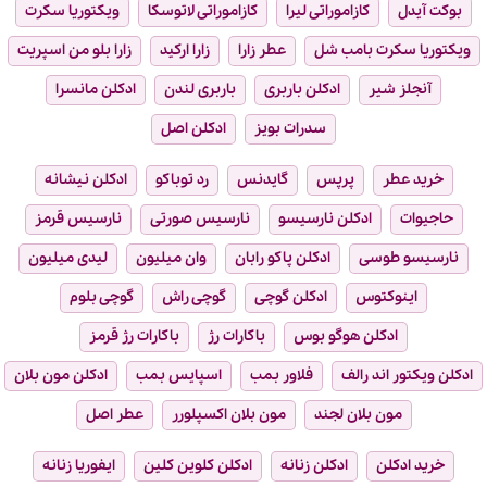
بوکت آیدل
کازاموراتی لیرا
کازاموراتی لاتوسکا
ویکتوریا سکرت
ویکتوریا سکرت بامب شل
عطر زارا
زارا ارکید
زارا بلو من اسپریت
آنجلز شیر
ادکلن باربری
باربری لندن
ادکلن مانسرا
سدرات بویز
ادکلن اصل
خرید عطر
پرپس
گایدنس
رد توباکو
ادکلن نیشانه
حاجیوات
ادکلن نارسیسو
نارسیس صورتی
نارسیس قرمز
نارسیسو طوسی
ادکلن پاکو رابان
وان میلیون
لیدی میلیون
اینوکتوس
ادکلن گوچی
گوچی راش
گوچی بلوم
ادکلن هوگو بوس
باکارات رژ
باکارات رژ قرمز
ادکلن ویکتور اند رالف
فلاور بمب
اسپایس بمب
ادکلن مون بلان
مون بلان لجند
مون بلان اکسپلورر
عطر اصل
خرید ادکلن
ادکلن زنانه
ادکلن کلوین کلین
ایفوریا زنانه