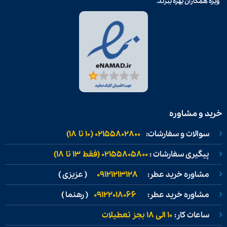
ویژه همکاران بهره ببرند.
خرید و مشاوره
سوالات و سفارشات:
02155802800 (۱۰ تا ۱۸)
پیگیری سفارشات :
02155805800 (فقط ۱۳ تا ۱۸)
مشاوره خرید عطر:
09121213128
( عزیزی )
مشاوره خرید عطر:
09122018066
( رهنما )
ساعات کار:
۱۰ الی ۱۸ بجز تعطیلات