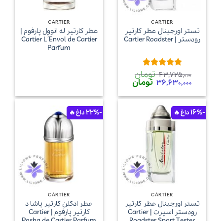
CARTIER
CARTIER
تستر اورجینال عطر کارتیر
عطر کارتیر له انوول پارفوم |
رودستر | Cartier Roadster
Cartier L’Envol de Cartier
Parfum
تومان
امتیاز
5
از
43,725,000
قیمت
قیمت
تومان
5
36,630,000
اصلی
فعلی
43,725,000 تومان
36,630,000 تومان
بود.
است.
-22%
-16%
CARTIER
CARTIER
تستر اورجینال عطر کارتیر
عطر ادکلن کارتیر پاشا د
رودستر اسپرت | Cartier
کارتیر پارفوم | Cartier
Pasha de Cartier Parfum
Roadster Sport Tester