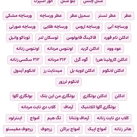
شنل چنس
بلو شنل
الور اسپرت
عطر
عطر تستر
سمپل عطر
عطر ورساچه
ورساچه مشکی
ورساچه آبی
ورساچه اروس
ورساچه طلایی
ورساچه صورتی
ادکلن تام فورد
فاکینگ فابولوس
توسکان لدر
توباکو وانیل
عود وود
ادکلن کرید
اونتوس مردانه
اونتوس زنانه
ادکلن کارولینا هررا
گود گرل
۲۱۲ مردانه
۲۱۲ سکسی زنانه
ادکلن لانکوم
ادکلن لاویه بل
میدنایت رز
لانکوم آیدول
لانکوم ترزور
ادکلن
ادکلن بولگاری
بولگاری من این بلک
بولگاری آکوا
بولگاری آکوا اتلانتیک
آرماف
کلاب دی نایت مردانه
کلاب دی نایت زنانه
آرماف ونتانا
تگ هیم
آمواج
اینترلود
هانر زنانه
آمواج اپیک
آمواج براکن
زرجوف
زرجوف مفیستو