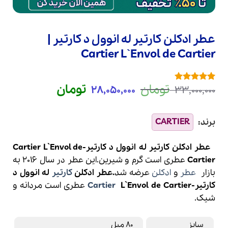
عطر ادکلن کارتیر له انوول د کارتیر |
Cartier L`Envol de Cartier
قیمت
قیمت
تومان
تومان
28,050,000
33,000,000
1
امتیازدهی
5
اصلی
فعلی
از 5 در
امتیازدهی
33,000,000 تومان
8,050,000
مشتری
بود.
است.
عطر ادکلن کارتیر له انوول د کارتیر-Cartier L`Envol de
Cartier
عطری است گرم و شیرین.این عطر در سال 2016 به
بازار
عطر
و
ادکلن
عرضه شد
.عطر ادکلن
کارتیر
له انوول د
کارتیر-
L`Envol de Cartier
Cartier
عطری است مردانه و
شیک.
سایز
80 میل