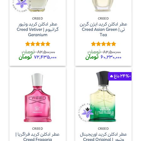
CREED
CREED
عطر ادکلن کرید ایژن گرین
عطر ادکلن کرید وتیور
تی | Creed Asian Green
گرانیوم | Creed Vetiver
Geranium
Tea
تومان
تومان
امتیاز
5
از
امتیاز
5
از
82,500,000
82,500,000
قیمت
قیمت
قیمت
قیمت
تومان
تومان
5
5
72,435,000
60,230,000
اصلی
فعلی
اصلی
فعلی
82,500,000 تومان
60,230,000 تومان
82,500,000 تومان
بود.
است.
بود.
است.
-24%
CREED
CREED
عطر ادکلن کرید اوریجینال
عطر ادکلن کرید فراگریا |
وتیور | Creed Original
Creed Fragaria