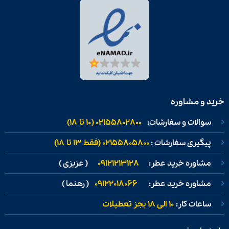
خرید و مشاوره
سوالات و سفارشات:
02155802800 (۱۰ تا ۱۸)
پیگیری سفارشات :
02155805800 (فقط ۱۳ تا ۱۸)
مشاوره خرید عطر:
09121213128
( عزیزی )
مشاوره خرید عطر:
09122018066
( رهنما )
ساعات کار:
۱۰ الی ۱۸ بجز تعطیلات