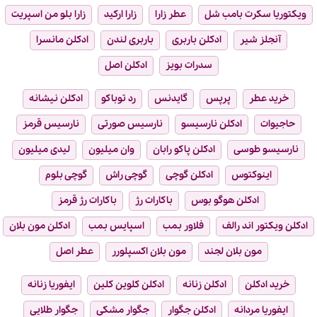
ویکتوریا سکرت بامب شل
عطر زارا
زارا ارکید
زارا بلو من اسپریت
آنجلز شیر
ادکلن باربری
باربری لندن
ادکلن مانسرا
سدرات بویز
ادکلن اصل
خرید عطر
پرپس
گایدنس
رد توباکو
ادکلن نیشانه
حاجیوات
ادکلن نارسیسو
نارسیس صورتی
نارسیس قرمز
نارسیسو طوسی
ادکلن پاکو رابان
وان میلیون
لیدی میلیون
اینوکتوس
ادکلن گوچی
گوچی راش
گوچی بلوم
ادکلن هوگو بوس
باکارات رژ
باکارات رژ قرمز
ادکلن ویکتور اند رالف
فلاور بمب
اسپایس بمب
ادکلن مون بلان
مون بلان لجند
مون بلان اکسپلورر
عطر اصل
خرید ادکلن
ادکلن زنانه
ادکلن کلوین کلین
ایفوریا زنانه
ایفوریا مردانه
ادکلن جگوار
جگوار مشکی
جگوار طلایی