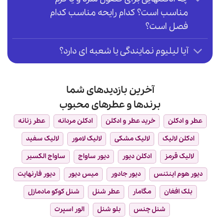
مناسب است؟ کدام رایحه مناسب کدام
فصل است؟
آیا لیلیوم نمایندگی یا شعبه ای دارد؟
آخرین بازدیدهای شما
برندها و عطرهای محبوب
عطر و ادکلن
خرید عطر و ادکلن
ادکلن مردانه
عطر زنانه
ادکلن لالیک
لالیک مشکی
لالیک لامور
لالیک سفید
لالیک قرمز
ادکلن دیور
دیور ساواج
ساواج الکسیر
دیور هوم اینتنس
دیور جادور
میس دیور
دیور فارنهایت
بلک افغان
مگامار
عطر شنل
شنل کوکو مادمازل
شنل چنس
بلو شنل
الور اسپرت