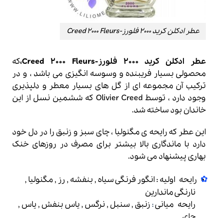
عطر ادکلن کرید 2000 فلورز-Creed 2000 Fleurs
عطر ادکلن کرید 2000 فلورز-Creed 2000 Fleurs،
که
محصولی بسیار فریبنده و وسوسه انگیزی می باشد ، و در
ترکیب آن مجموعه ای از گل های بسیار معطر و دلپذیری
وجود دارد ، توسط Olivier Creed که ششمین نسل از این
خاندان بود ساخته شد.
این عطر که رایحه ی مگنولیا ، چای سبز و زنبق را در دل خود
دارد با ماندگاری بالا بیشتر برای مصرف در روزهای خنک
بهاری پیشنهاد می شود.
رایحه اولیه : انگور فرنگی سیاه , بنفشه , رز , مگنولیا ,
نارنگی ماندارین
رایحه میانی
:
زنبق , سنبل , نرگس , یاس بنفش , یاس ,
چای