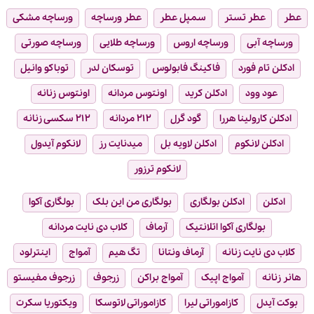
عطر
عطر تستر
سمپل عطر
عطر ورساچه
ورساچه مشکی
ورساچه آبی
ورساچه اروس
ورساچه طلایی
ورساچه صورتی
ادکلن تام فورد
فاکینگ فابولوس
توسکان لدر
توباکو وانیل
عود وود
ادکلن کرید
اونتوس مردانه
اونتوس زنانه
ادکلن کارولینا هررا
گود گرل
۲۱۲ مردانه
۲۱۲ سکسی زنانه
ادکلن لانکوم
ادکلن لاویه بل
میدنایت رز
لانکوم آیدول
لانکوم ترزور
ادکلن
ادکلن بولگاری
بولگاری من این بلک
بولگاری آکوا
بولگاری آکوا اتلانتیک
آرماف
کلاب دی نایت مردانه
کلاب دی نایت زنانه
آرماف ونتانا
تگ هیم
آمواج
اینترلود
هانر زنانه
آمواج اپیک
آمواج براکن
زرجوف
زرجوف مفیستو
بوکت آیدل
کازاموراتی لیرا
کازاموراتی لاتوسکا
ویکتوریا سکرت