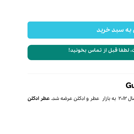
به سبد خرید
 لطفا قبل از تماس بخونید!
زار
عطر
و ادکلن عرضه شد.
عطر ادکلن