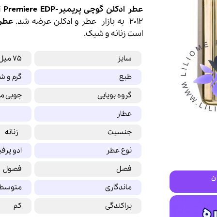
بود.
است.
عطر ادکلن گوچی پریمیر-Gucci Premiere EDP
2012 به بازار
عطر
و
ادکلن
عرضه شد.
عطر 
است زنانه و شیک.
سایز
75 میل
طبع
گرم و ش
گروه بویایی
چوبی 
عطار
جنسیت
زنانه
نوع عطر
ادو پرف
فصل
فصول 
ن
ماندگاری
متوسط
پراکندگی
کم