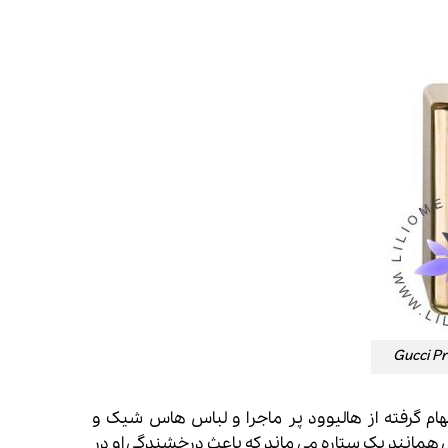
Frida Gi خلق شد ، الهام گرفته از هالیوود پر ماجرا و لباس هاس شیک و
ی همانند یک ستاره می ماند که باعث درخشندگی او در