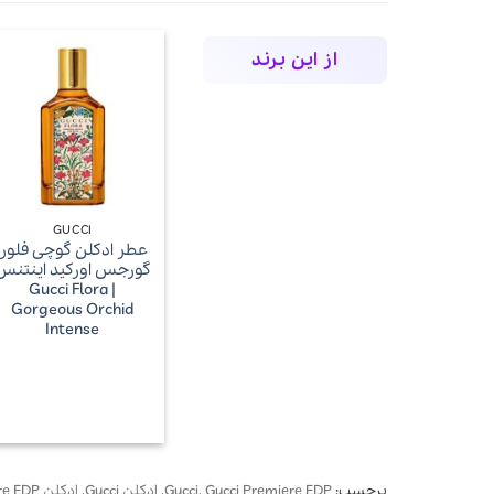
از این برند
+
GUCCI
عطر ادکلن گوچی فلورا
گورجس اورکید اینتنس
| Gucci Flora
Gorgeous Orchid
Intense
برچسب:
Gucci Premiere EDP
,
Gucci
,
ادکلن Gucci
,
ادکلن Gucci Premiere EDP