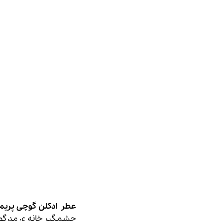
عطر ادکلن گوچی پریمیر- Premiere EDP
چشمگیر خانه ی مد گوچی در فستیو