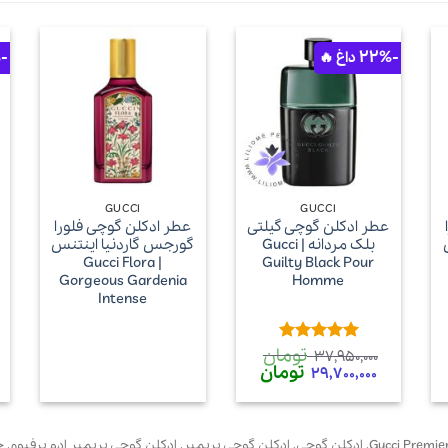
-35%
-22%
+
+
GUCCI
GUCCI
عطر ادکلن گوچی گیلتی
عطر ادکلن گوچی فلورا
بلک مردانه | Gucci
گورجس گاردنیا اینتنس
| Gucci Flora
Guilty Black Pour
Gorgeous Gardenia
Homme
Intense
تومان
امتیاز
5
از
37,950,000
5
قیمت
تومان
قیمت
29,700,000
اصلی
فعلی
37,950,000 تومان
29,700,000 تومان
بود.
است.
,
ادکلن گوچی
,
ادکلن گوچی پریمیر
,
ادکلن گوچی پریمیر ادو پرفیوم
,
خر