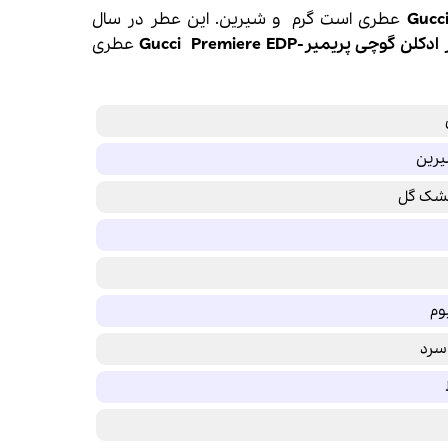
عطری است گرم و شیرین. این عطر در سال
ادکلن
گوچی
پریمیر-
Premiere EDP
Gucci
عطری
یرین
مشک گل
یوم
سرد