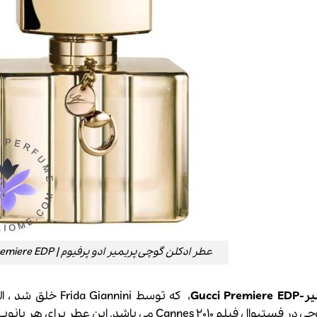
عطر ادکلن گوچی پریمیر ادو پرفیوم | Gucci Premiere EDP
Gucci
، که توسط annini
ال فیلم 2010 Cannes می باشد
.
این عطر برای هر بانوی