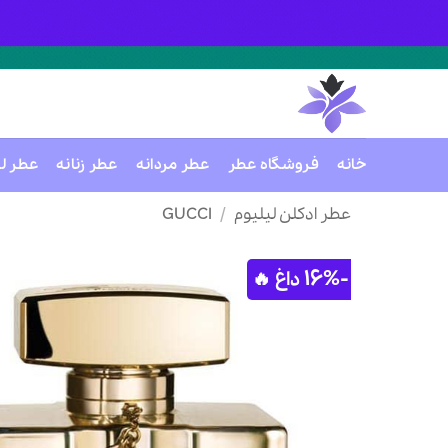
خانه
فروشگاه عطر
عطر مردانه
عطر زنانه
عطر ل
Ski
عطر ادکلن لیلیوم
/
GUCCI
t
conten
-16%