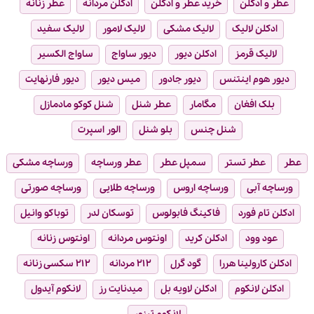
عطر و ادکلن
خرید عطر و ادکلن
ادکلن مردانه
عطر زنانه
ادکلن لالیک
لالیک مشکی
لالیک لامور
لالیک سفید
لالیک قرمز
ادکلن دیور
دیور ساواج
ساواج الکسیر
دیور هوم اینتنس
دیور جادور
میس دیور
دیور فارنهایت
بلک افغان
مگامار
عطر شنل
شنل کوکو مادمازل
شنل چنس
بلو شنل
الور اسپرت
عطر
عطر تستر
سمپل عطر
عطر ورساچه
ورساچه مشکی
ورساچه آبی
ورساچه اروس
ورساچه طلایی
ورساچه صورتی
ادکلن تام فورد
فاکینگ فابولوس
توسکان لدر
توباکو وانیل
عود وود
ادکلن کرید
اونتوس مردانه
اونتوس زنانه
ادکلن کارولینا هررا
گود گرل
۲۱۲ مردانه
۲۱۲ سکسی زنانه
ادکلن لانکوم
ادکلن لاویه بل
میدنایت رز
لانکوم آیدول