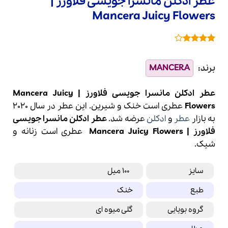
عطر ادکلن مانسرا جویسی فلاورز |
Mancera Juicy Flowers
1
امتیازدهی
4
از 5
در
امتیازدهی
مشتری
عطر ادکلن مانسرا جویسی فلاورز | Mancera Juicy
Flowers
عطری است خنک و شیرین. این عطر در سال 2020
به بازار
عطر
و
ادکلن
عرضه شد.
عطر ادکلن مانسرا جویسی
فلاورز | Mancera Juicy Flowers
عطری است زنانه و
شیک.
سایز
100 میل
طبع
خنک
گروه بویایی
گلی میوه ای