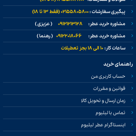
پیگیری سفارشات :
02155805800 (فقط ۱۳ تا ۱۸)
مشاوره خرید عطر:
09121213128
( عزیزی )
مشاوره خرید عطر:
09122018066
( رهنما )
ساعات کار:
۱۰ الی ۱۸ بجز تعطیلات
راهنمای خرید
حساب کاربری من
قوانین و مقررات
زمان ارسال و تحویل کالا
تماس با لیلیوم
اینستاگرام عطر لیلیوم