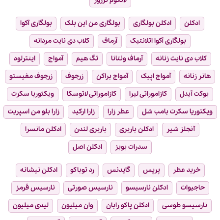
لانکوم ترزور
ادکلن
ادکلن بولگاری
بولگاری من این بلک
بولگاری آکوا
بولگاری آکوا اتلانتیک
آرماف
کلاب دی نایت مردانه
کلاب دی نایت زنانه
آرماف ونتانا
تگ هیم
آمواج
اینترلود
هانر زنانه
آمواج اپیک
آمواج براکن
زرجوف
زرجوف مفیستو
بوکت آیدل
کازاموراتی لیرا
کازاموراتی لاتوسکا
ویکتوریا سکرت
ویکتوریا سکرت بامب شل
عطر زارا
زارا ارکید
زارا بلو من اسپریت
آنجلز شیر
ادکلن باربری
باربری لندن
ادکلن مانسرا
سدرات بویز
ادکلن اصل
خرید عطر
پرپس
گایدنس
رد توباکو
ادکلن نیشانه
حاجیوات
ادکلن نارسیسو
نارسیس صورتی
نارسیس قرمز
نارسیسو طوسی
ادکلن پاکو رابان
وان میلیون
لیدی میلیون