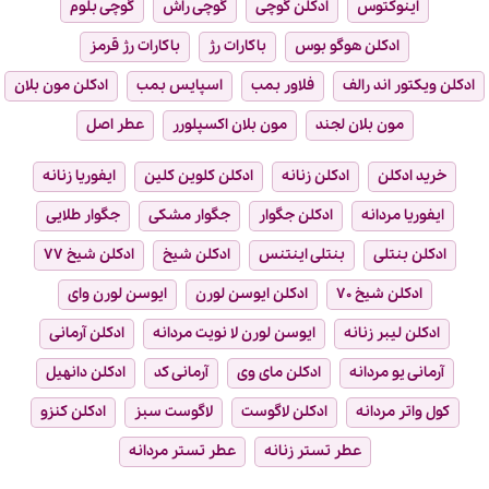
اینوکتوس
ادکلن گوچی
گوچی راش
گوچی بلوم
ادکلن هوگو بوس
باکارات رژ
باکارات رژ قرمز
ادکلن ویکتور اند رالف
فلاور بمب
اسپایس بمب
ادکلن مون بلان
مون بلان لجند
مون بلان اکسپلورر
عطر اصل
خرید ادکلن
ادکلن زنانه
ادکلن کلوین کلین
ایفوریا زنانه
ایفوریا مردانه
ادکلن جگوار
جگوار مشکی
جگوار طلایی
ادکلن بنتلی
بنتلی اینتنس
ادکلن شیخ
ادکلن شیخ ۷۷
ادکلن شیخ ۷۰
ادکلن ایوسن لورن
ایوسن لورن وای
ادکلن لیبر زنانه
ایوسن لورن لا نویت مردانه
ادکلن آرمانی
آرمانی یو مردانه
ادکلن مای وی
آرمانی کد
ادکلن دانهیل
کول واتر مردانه
ادکلن لاگوست
لاگوست سبز
ادکلن کنزو
عطر تستر زنانه
عطر تستر مردانه