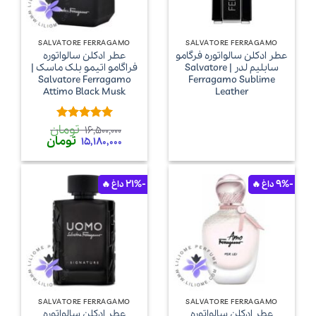
SALVATORE FERRAGAMO
SALVATORE FERRAGAMO
عطر ادکلن سالواتوره فرگامو
عطر ادکلن سالواتوره
سابلیم لدر | Salvatore
فراگامو اتیمو بلک ماسک |
Salvatore Ferragamo
Ferragamo Sublime
Attimo Black Musk
Leather
تومان
امتیاز
5
از
16,500,000
قیمت
قیمت
تومان
5
15,180,000
اصلی
فعلی
16,500,000 تومان
80,000
بود.
است.
-21%
-9%
SALVATORE FERRAGAMO
SALVATORE FERRAGAMO
عطر ادکلن سالواتوره
عطر ادکلن سالواتوره