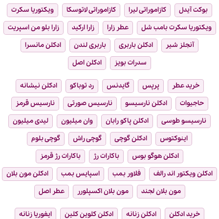
بوکت آیدل
کازاموراتی لیرا
کازاموراتی لاتوسکا
ویکتوریا سکرت
ویکتوریا سکرت بامب شل
عطر زارا
زارا ارکید
زارا بلو من اسپریت
آنجلز شیر
ادکلن باربری
باربری لندن
ادکلن مانسرا
سدرات بویز
ادکلن اصل
خرید عطر
پرپس
گایدنس
رد توباکو
ادکلن نیشانه
حاجیوات
ادکلن نارسیسو
نارسیس صورتی
نارسیس قرمز
نارسیسو طوسی
ادکلن پاکو رابان
وان میلیون
لیدی میلیون
اینوکتوس
ادکلن گوچی
گوچی راش
گوچی بلوم
ادکلن هوگو بوس
باکارات رژ
باکارات رژ قرمز
ادکلن ویکتور اند رالف
فلاور بمب
اسپایس بمب
ادکلن مون بلان
مون بلان لجند
مون بلان اکسپلورر
عطر اصل
خرید ادکلن
ادکلن زنانه
ادکلن کلوین کلین
ایفوریا زنانه