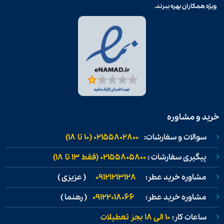
ویژه همکاران بهره ببرند.
خرید و مشاوره
سوالات و سفارشات:
02155802800 (۱۰ تا ۱۸)
پیگیری سفارشات :
02155805800 (فقط ۱۳ تا ۱۸)
مشاوره خرید عطر:
09121213128
( عزیزی )
مشاوره خرید عطر:
09122018066
( رهنما )
ساعات کار:
۱۰ الی ۱۸ بجز تعطیلات