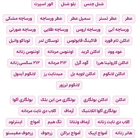
شنل چنس
بلو شنل
الور اسپرت
عطر
عطر تستر
سمپل عطر
عطر ورساچه
ورساچه مشکی
ورساچه آبی
ورساچه اروس
ورساچه طلایی
ورساچه صورتی
ادکلن تام فورد
فاکینگ فابولوس
توسکان لدر
توباکو وانیل
عود وود
ادکلن کرید
اونتوس مردانه
اونتوس زنانه
ادکلن کارولینا هررا
گود گرل
۲۱۲ مردانه
۲۱۲ سکسی زنانه
ادکلن لانکوم
ادکلن لاویه بل
میدنایت رز
لانکوم آیدول
لانکوم ترزور
ادکلن
ادکلن بولگاری
بولگاری من این بلک
بولگاری آکوا
بولگاری آکوا اتلانتیک
آرماف
کلاب دی نایت مردانه
کلاب دی نایت زنانه
آرماف ونتانا
تگ هیم
آمواج
اینترلود
هانر زنانه
آمواج اپیک
آمواج براکن
زرجوف
زرجوف مفیستو