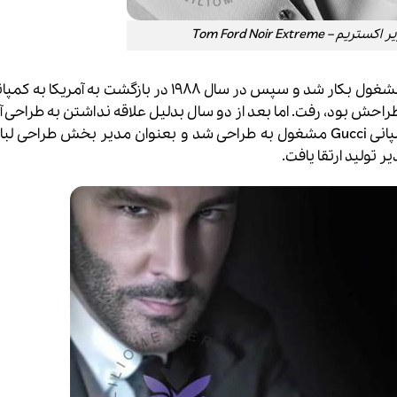
 Tom Ford Noir Extreme
Ell جایی که Robert McDonald مدیر و Marc Jacobs طراحش بود، رفت. اما بعد از دو سال بدلیل علاقه نداشتن به ط
از آنجا خارج و مجدد به اروپا رفت و در سال 1990 در کمپانی Gucci مشغول به طراحی شد و بعنوان مدیر بخش ط
تولید ارتقا یافت.