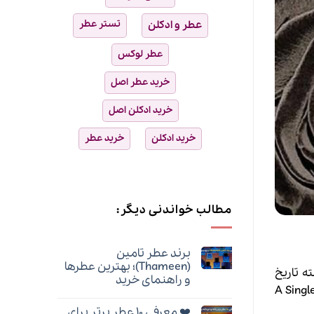
تستر عطر
عطر و ادکلن
عطر لوکس
خرید عطر اصل
خرید ادکلن اصل
خرید ادکلن
خرید عطر
مطالب خواندنی دیگر:
برند عطر تامین
(Thameen)؛ بهترین عطرها
انی در رشته تاریخ
و راهنمای خرید
 تلویزیونی تمرکز کرد (تام، یک فیلم نیز در سال 2009 بنام A Single Man
هیچ
دیدگاهی
❤️ معرفی ۱۰ عطر برتر برای
برای
ثبت