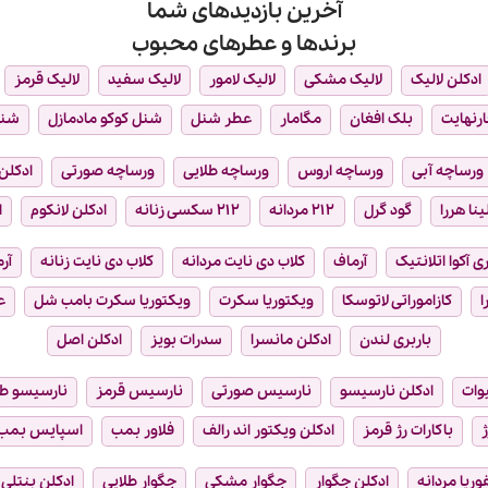
آخرین بازدیدهای شما
برندها و عطرهای محبوب
ادکلن لالیک
لالیک مشکی
لالیک لامور
لالیک سفید
لالیک قرمز
ارنهایت
بلک افغان
مگامار
عطر شنل
شنل کوکو مادمازل
شن
ورساچه آبی
ورساچه اروس
ورساچه طلایی
ورساچه صورتی
ادکلن 
ینا هررا
گود گرل
۲۱۲ مردانه
۲۱۲ سکسی زنانه
ادکلن لانکوم
ا
ی آکوا اتلانتیک
آرماف
کلاب دی نایت مردانه
کلاب دی نایت زنانه
آر
ا
کازاموراتی لاتوسکا
ویکتوریا سکرت
ویکتوریا سکرت بامب شل
ع
باربری لندن
ادکلن مانسرا
سدرات بویز
ادکلن اصل
وات
ادکلن نارسیسو
نارسیس صورتی
نارسیس قرمز
نارسیسو ط
ژ
باکارات رژ قرمز
ادکلن ویکتور اند رالف
فلاور بمب
اسپایس بمب
فوریا مردانه
ادکلن جگوار
جگوار مشکی
جگوار طلایی
ادکلن بنتلی