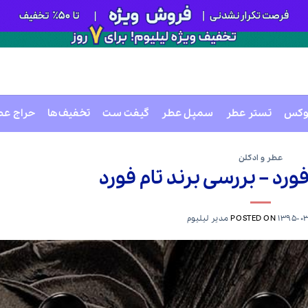
وکس
تستر عطر
سمپل عطر
گیفت ست
تخفیف‌ها
حراج عط
عطر و ادکلن
1395-0
POSTED ON
مدیر لیلیوم