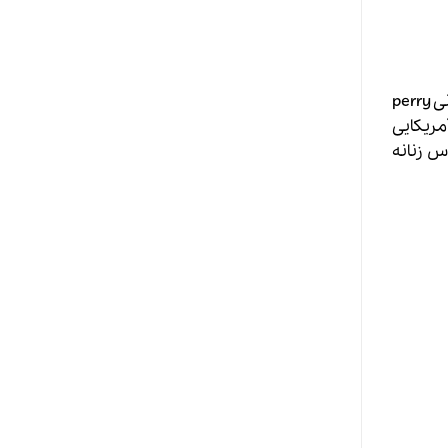
وی سپس به پاریس رفت و در دفتر مطبوعاتی Chloe مشغول بکار شد و سپس در سال 1988 در بازگشت به آمریکا به کمپانی perry
راحی آمریکایی
راحی لباس زنانه