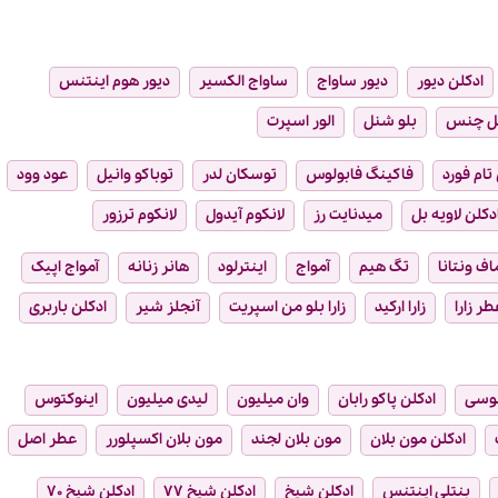
ادکلن دیور
دیور ساواج
ساواج الکسیر
دیور هوم اینتنس
ل چنس
بلو شنل
الور اسپرت
تام فورد
فاکینگ فابولوس
توسکان لدر
توباکو وانیل
عود وود
دکلن لاویه بل
میدنایت رز
لانکوم آیدول
لانکوم ترزور
ماف ونتانا
تگ هیم
آمواج
اینترلود
هانر زنانه
آمواج اپیک
طر زارا
زارا ارکید
زارا بلو من اسپریت
آنجلز شیر
ادکلن باربری
وسی
ادکلن پاکو رابان
وان میلیون
لیدی میلیون
اینوکتوس
ادکلن مون بلان
مون بلان لجند
مون بلان اکسپلورر
عطر اصل
بنتلی اینتنس
ادکلن شیخ
ادکلن شیخ ۷۷
ادکلن شیخ ۷۰