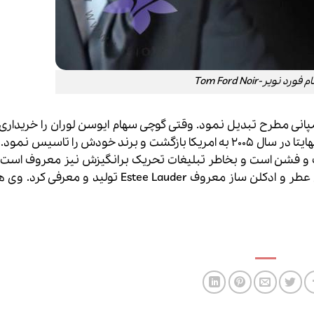
رد نویر-Tom Ford Noir
ی مطرح تبدیل نمود. وقتی گوچی سهام ایوسن لوران را خریداری ک
فورد را مدیر تولید ایوسن لورن نیز قرار داد.Tom Ford نهایتا در سال 2005 به امریکا بازگشت و برند خودش را تاس
ک و فشن است و بخاطر تبلیغات تحریک برانگیزش نیز معروف است
سال 2006 اولین عطر خود “Black Orchid”را با همکاری عطر و ادکلن ساز معروف Estee Lauder ت