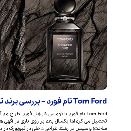
Tom Ford تام فورد – بررسی برند تام فورد از گذشته تا امروز
ساخت) و سپس در رشته طراحی داخلی در نیویورک در دانشگاه Parsons School of Design مشغول ب