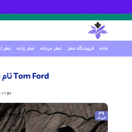
خانه
فروشگاه عطر
عطر مردانه
عطر زنانه
عطر ل
Ski
t
Tom Ford تام فورد – بررسی برند تام فورد
conten
3-29
BY
29
خرداد