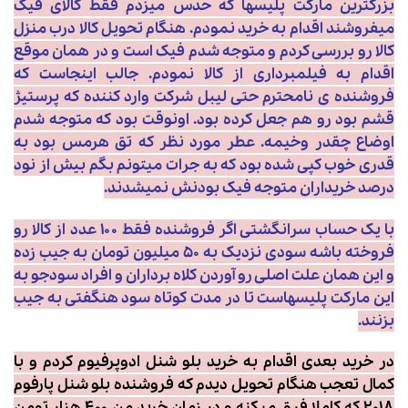
بزرگترین مارکت پلیسها که حدس میزدم فقط کالای فیک
میفروشند اقدام به خرید نمودم. هنگام تحویل کالا درب منزل
کالا رو بررسی کردم و متوجه شدم فیک است و در همان موقع
اقدام به فیلمبرداری از کالا نمودم. جالب اینجاست که
فروشنده ی نامحترم حتی لیبل شرکت وارد کننده که پرستیژ
قشم بود رو هم جعل کرده بود. اونوقت بود که متوجه شدم
اوضاع چقدر وخیمه. عطر مورد نظر که تق هرمس بود به
قدری خوب کپی شده بود که به جرات میتونم بگم بیش از نود
درصد خریداران متوجه فیک بودنش نمیشدند.
با یک حساب سرانگشتی اگر فروشنده فقط ۱۰۰ عدد از کالا رو
فروخته باشه سودی نزدیک به ۵۰ میلیون تومان به جیب زده
و این همان علت اصلی رو آوردن کلاه برداران و افراد سودجو به
این مارکت پلیسهاست تا در مدت کوتاه سود هنگفتی به جیب
بزنند.
در خرید بعدی اقدام به خرید بلو شنل ادوپرفیوم کردم و با
کمال تعجب هنگام تحویل دیدم که فروشنده بلو شنل پارفوم
۲۰۱۸ که کاملا فرق میکنه و در زمان خرید من ۴۰۰ هزار تومن