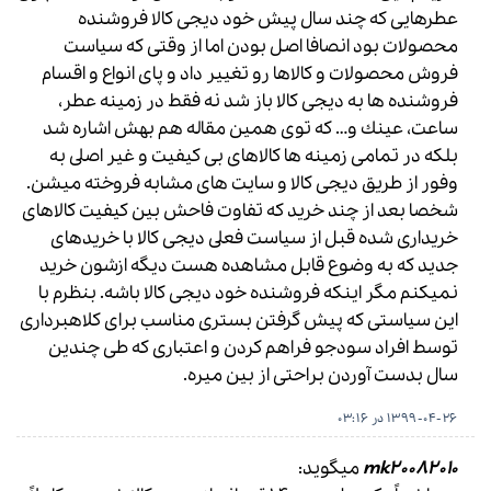
عطرهايى كه چند سال پيش خود ديجى كالا فروشنده
محصولات بود انصافا اصل بودن اما از وقتى كه سياست
فروش محصولات و كالاها رو تغيير داد و پاى انواع و اقسام
فروشنده ها به ديجى كالا باز شد نه فقط در زمينه عطر،
ساعت، عينك و… كه توى همين مقاله هم بهش اشاره شد
بلكه در تمامى زمينه ها كالاهاى بى كيفيت و غير اصلى به
وفور از طريق ديجى كالا و سايت هاى مشابه فروخته ميشن.
شخصا بعد از چند خريد كه تفاوت فاحش بين كيفيت كالاهاى
خريدارى شده قبل از سياست فعلى ديجى كالا با خريدهاى
جديد كه به وضوع قابل مشاهده هست ديگه ازشون خريد
نميكنم مگر اينكه فروشنده خود ديجى كالا باشه. بنظرم با
اين سياستى كه پيش گرفتن بسترى مناسب براى كلاهبردارى
توسط افراد سودجو فراهم كردن و اعتبارى كه طى چندين
سال بدست آوردن براحتى از بين ميره.
1399-04-26 در 03:16
mk20082010
میگوید: