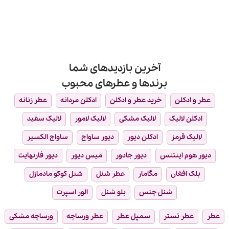
عطر
نت‌های
دیدگاهی
عطر
برای
ثبت
را
جوایز
نشده
بشناسید
فی‌فی
(FiFi
Awards):
معتبرترین
جایزه
صنعت
آخرین بازدیدهای شما
عطرسازی
برندها و عطرهای محبوب
عطر و ادکلن
خرید عطر و ادکلن
ادکلن مردانه
عطر زنانه
ادکلن لالیک
لالیک مشکی
لالیک لامور
لالیک سفید
لالیک قرمز
ادکلن دیور
دیور ساواج
ساواج الکسیر
دیور هوم اینتنس
دیور جادور
میس دیور
دیور فارنهایت
بلک افغان
مگامار
عطر شنل
شنل کوکو مادمازل
شنل چنس
بلو شنل
الور اسپرت
عطر
عطر تستر
سمپل عطر
عطر ورساچه
ورساچه مشکی