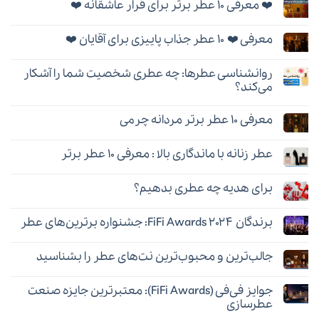
❤️ معرفی ۱۰ عطر برتر برای قرار عاشقانه ❤️
برای
ثبت
برند
نشده
هیچ
عطر
دیدگاهی
تامین
معرفی ❤️ ۱۰ عطر جذاب پاییزی برای آقایان ❤️
برای
ثبت
(Thameen)؛
❤️
نشده
بهترین
هیچ
معرفی
عطرها
دیدگاهی
۱۰
و
روانشناسی عطرها: چه عطری شخصیت شما را آشکار
برای
ثبت
عطر
راهنمای
معرفی
نشده
برتر
می‌کند؟
خرید
❤️
برای
۱۰
هیچ
قرار
عطر
دیدگاهی
عاشقانه
معرفی ۱۰ عطر برتر مردانه چرمی
جذاب
برای
ثبت
❤️
پاییزی
روانشناسی
نشده
هیچ
برای
عطرها:
دیدگاهی
آقایان
چه
عطر زنانه با ماندگاری بالا : معرفی ۱۰ عطر برتر
برای
ثبت
❤️
عطری
معرفی
نشده
شخصیت
هیچ
۱۰
شما
دیدگاهی
عطر
را
برای هدیه چه عطری بدهیم؟
برای
ثبت
برتر
آشکار
عطر
نشده
مردانه
هیچ
می‌کند؟
زنانه
چرمی
دیدگاهی
با
برندگان FiFi Awards ۲۰۲۴: جشنواره برترین‌های عطر
برای
ثبت
ماندگاری
برای
نشده
بالا
هیچ
هدیه
:
دیدگاهی
چه
معرفی
جالب‌ترین و محبوب‌ترین نت‌های عطر را بشناسید
برای
ثبت
عطری
۱۰
برندگان
نشده
بدهیم؟
عطر
هیچ
FiFi
برتر
دیدگاهی
Awards
جوایز فی‌فی (FiFi Awards): معتبرترین جایزه صنعت
برای
ثبت
۲۰۲۴:
جالب‌ترین
نشده
جشنواره
عطرسازی
و
برترین‌های
محبوب‌ترین
هیچ