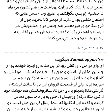
من اخیراً یک عطر 1.400.000 تومانی از دیجی کالا خریدم و کاملاً
تقلبی بود. با اینکه کد وزارت بهداشت ش هم نشون می داد
که تقلبیه ازم پس نگرفتند. به هیچ وجه جنس هایی که
احتمال تقلبی بودن دارند از دیجی کالا نخرید چون از
فروشگاههای غیرمعتبر هم جنس برای مشتریش می
فرسته و اهمیتی نداره که فروشنده ش جنس تقلبی به
مشتریش بده و حمایتی نمی کنه!
1398-07-25 در 05:18
Samak.ayyar2000
میگوید:
ای وای بر من . ای کاش زودتر این مقاله رو اینجا خونده بودم .
چندین ادکلن از بامیلو و دیجی کالا خریدم که یکی _ دو تاش رو
کاملا مطمئنم اصل نبود چون زیر شیشه ادکلن برچسب
خورده بود . ولی تو قسمت فروش این دو تا سایت نوشته :
گارانتی مثلا بامیلو یا دی جی کالا ….فروشندش هم نوشته بود
ادکلن مثلا درک ( اورجینال ) . حتی یه بار باهاشون تماس
گرفتم و گفتم این ادکلنها که شما ارسال کردین اصل نیست و
اونور یه خانمی جواب داد که : شما باید قبل از خرید ، قوانین