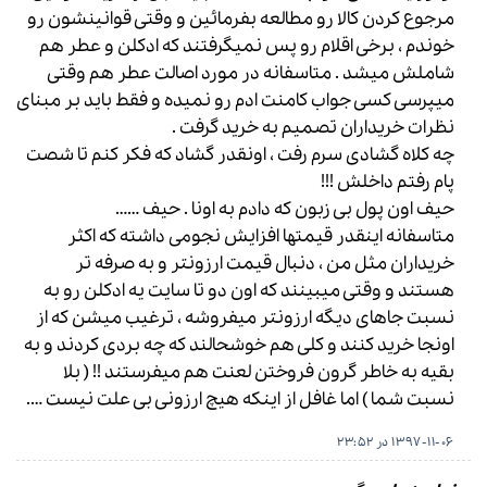
مرجوع کردن کالا رو مطالعه بفرمائین و وقتی قوانینشون رو
خوندم ، برخی اقلام رو پس نمیگرفتند که ادکلن و عطر هم
شاملش میشد . متاسفانه در مورد اصالت عطر هم وقتی
میپرسی کسی جواب کامنت ادم رو نمیده و فقط باید بر مبنای
نظرات خریداران تصمیم به خرید گرفت .
چه کلاه گشادی سرم رفت ، اونقدر گشاد که فکر کنم تا شصت
پام رفتم داخلش !!!
حیف اون پول بی زبون که دادم به اونا . حیف ……
متاسفانه اینقدر قیمتها افزایش نجومی داشته که اکثر
خریداران مثل من ، دنبال قیمت ارزونتر و به صرفه تر
هستند و وقتی میبینند که اون دو تا سایت یه ادکلن رو به
نسبت جاهای دیگه ارزونتر میفروشه ، ترغیب میشن که از
اونجا خرید کنند و کلی هم خوشحالند که چه بردی کردند و به
بقیه به خاطر گرون فروختن لعنت هم میفرستند !! ( بلا
نسبت شما ) اما غافل از اینکه هیچ ارزونی بی علت نیست ….
1397-11-06 در 23:52