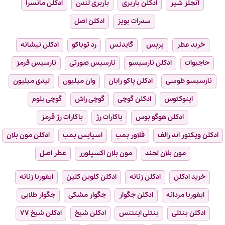
آنجلز شیر
ادکلن باربری
باربری لندن
ادکلن مانسرا
سدرات بویز
ادکلن اصل
خرید عطر
پرپس
گایدنس
رد توباکو
ادکلن نیشانه
حاجیوات
ادکلن نارسیسو
نارسیس صورتی
نارسیس قرمز
نارسیسو طوسی
ادکلن پاکو رابان
وان میلیون
لیدی میلیون
اینوکتوس
ادکلن گوچی
گوچی راش
گوچی بلوم
ادکلن هوگو بوس
باکارات رژ
باکارات رژ قرمز
ادکلن ویکتور اند رالف
فلاور بمب
اسپایس بمب
ادکلن مون بلان
مون بلان لجند
مون بلان اکسپلورر
عطر اصل
خرید ادکلن
ادکلن زنانه
ادکلن کلوین کلین
ایفوریا زنانه
ایفوریا مردانه
ادکلن جگوار
جگوار مشکی
جگوار طلایی
ادکلن بنتلی
بنتلی اینتنس
ادکلن شیخ
ادکلن شیخ ۷۷