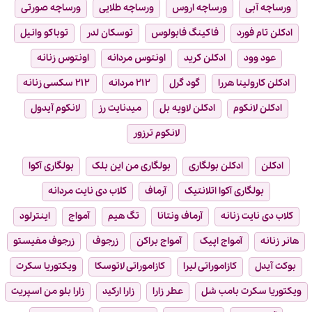
ورساچه آبی
ورساچه اروس
ورساچه طلایی
ورساچه صورتی
ادکلن تام فورد
فاکینگ فابولوس
توسکان لدر
توباکو وانیل
عود وود
ادکلن کرید
اونتوس مردانه
اونتوس زنانه
ادکلن کارولینا هررا
گود گرل
۲۱۲ مردانه
۲۱۲ سکسی زنانه
ادکلن لانکوم
ادکلن لاویه بل
میدنایت رز
لانکوم آیدول
لانکوم ترزور
ادکلن
ادکلن بولگاری
بولگاری من این بلک
بولگاری آکوا
بولگاری آکوا اتلانتیک
آرماف
کلاب دی نایت مردانه
کلاب دی نایت زنانه
آرماف ونتانا
تگ هیم
آمواج
اینترلود
هانر زنانه
آمواج اپیک
آمواج براکن
زرجوف
زرجوف مفیستو
بوکت آیدل
کازاموراتی لیرا
کازاموراتی لاتوسکا
ویکتوریا سکرت
ویکتوریا سکرت بامب شل
عطر زارا
زارا ارکید
زارا بلو من اسپریت