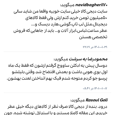
navidbagheri170
میگوید:
سایت دیجی کالا خیلی سایت خوبیه واقعا من شاید سالی
۵۰میلیون تومن خرید کنم ازش ولی فقط کالاهای
دیجیتال،مثل لب تاپ،گوشی،هارد دیسک و….
عطر،ساعت،لباس،ابزار آلات و… باید از جاهایی که فروش
تخصصی هستن
1401-01-31 در 22:21
محمودرضا به سرشت
میگوید:
دوسال پیش یه ادکلن ساووج گرفتم ازشون که فقط یک ماه
اول بوی هوبی داشت و بعدش افتضاح شد وقتی دلیلشو
پرسو جو کردم متوجه شدم فیک بهم انداختن لعنت بهشون.
1401-01-07 در 08:41
Rasoul Goli
میگوید:
درود. بنده از ديجى كالا صرف نظر از كالاهاى ديگه خيلى عطر
خريدم، اين مقاله كاملا مستند و با استدلال نوشته شده، چون