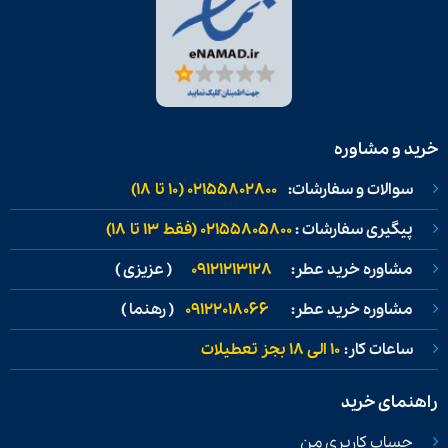
خرید و مشاوره
سوالات و سفارشات:
02155802800 (۱۰ تا ۱۸)
پیگیری سفارشات :
02155805800 (فقط ۱۳ تا ۱۸)
مشاوره خرید عطر:
09121213128
( عزیزی )
مشاوره خرید عطر:
09122018066
( رهنما )
ساعات کار:
۱۰ الی ۱۸ بجز تعطیلات
راهنمای خرید
حساب کاربری من