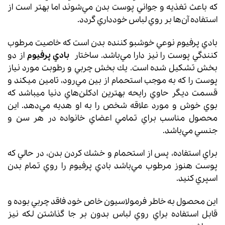
كه باعث تغذيه و جواني پوست بدن مي‌شوند اما بهتر است از
استفاده آن‌ها بر روي لباس خودداري گردد.
بادي پرفيوم نوعي خوشبو كننده بدن است كه خاصيت مرطوب
كنندگي پوست را نيز دارا مي‌باشد. ساختار
بادي پرفيوم
از دو
بخش تشكيل شده است. يك بخش چربي و رطوبت مورد نياز
پوست را كه به موجب استحمام از بين مي‌رود، تامين ميكند و
قسمت ديگر حاوي رايحه بهترين ادكلن‌هاي دنيا ميباشد كه
بوي خوش و مورد علاقه شخص را به او هديه مي‌دهد. اين
محصول مناسب براي تمامي اعضاي خانواده در هر سن و
جنسي مي‌باشد.
براي استفاده، پس از استحمام و خشك كردن بدن، در حالي كه
پوست هنوز مرطوب مي‌باشد بادي پرفيوم را روي تمام بدن
اسپري كنيد.
اين محصول به خاطر فرمولاسيون خاص خود فاقد چربي بوده و
قابل استفاده براي روي لباس بدون بر جا گذاشتن لكه نيز