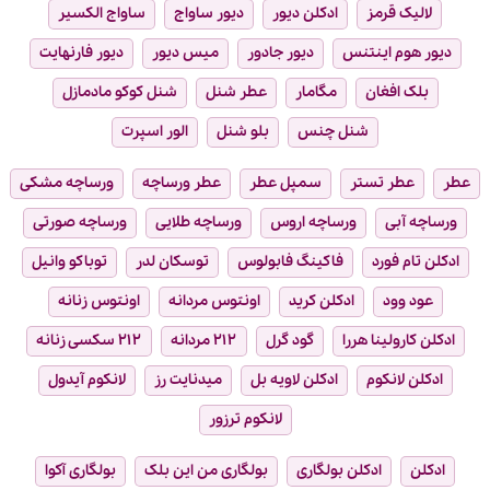
لالیک قرمز
ادکلن دیور
دیور ساواج
ساواج الکسیر
دیور هوم اینتنس
دیور جادور
میس دیور
دیور فارنهایت
بلک افغان
مگامار
عطر شنل
شنل کوکو مادمازل
شنل چنس
بلو شنل
الور اسپرت
عطر
عطر تستر
سمپل عطر
عطر ورساچه
ورساچه مشکی
ورساچه آبی
ورساچه اروس
ورساچه طلایی
ورساچه صورتی
ادکلن تام فورد
فاکینگ فابولوس
توسکان لدر
توباکو وانیل
عود وود
ادکلن کرید
اونتوس مردانه
اونتوس زنانه
ادکلن کارولینا هررا
گود گرل
۲۱۲ مردانه
۲۱۲ سکسی زنانه
ادکلن لانکوم
ادکلن لاویه بل
میدنایت رز
لانکوم آیدول
لانکوم ترزور
ادکلن
ادکلن بولگاری
بولگاری من این بلک
بولگاری آکوا