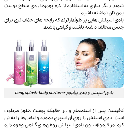
شوند دیگر نیازی به استفاده از کرم پودرها روی سطح پوست
بدن تان نداشته باشید.
بادی اسپلش هایی پر طرفدارترند که رایحه های جذاب تری برای
جنس مخالف داشته باشند و گیاهی باشند.
بادی اسپلش و بادی پرفیوم-body splash-body perfume
كافيست پس از استحمام و در حاليكه پوست هنوز مرطوب
است، بادي اسپلش را روي آن اسپري نموده و لباس‌ها را به تن
كرد. در فرمولاسيون بادي اسپلش روغن‌هاي گياهي وجود دارد