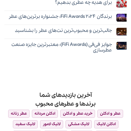
را
برای هدیه چه عطری بدهیم؟
برای
ثبت
برتر
آشکار
عطر
نشده
مردانه
هیچ
می‌کند؟
زنانه
چرمی
دیدگاهی
با
برندگان FiFi Awards ۲۰۲۴: جشنواره برترین‌های عطر
برای
ثبت
ماندگاری
برای
نشده
بالا
هیچ
هدیه
:
دیدگاهی
چه
معرفی
جالب‌ترین و محبوب‌ترین نت‌های عطر را بشناسید
برای
ثبت
عطری
۱۰
برندگان
نشده
بدهیم؟
عطر
هیچ
FiFi
برتر
دیدگاهی
Awards
جوایز فی‌فی (FiFi Awards): معتبرترین جایزه صنعت
برای
ثبت
۲۰۲۴:
جالب‌ترین
نشده
جشنواره
عطرسازی
و
برترین‌های
محبوب‌ترین
هیچ
عطر
نت‌های
دیدگاهی
عطر
برای
ثبت
را
جوایز
نشده
بشناسید
فی‌فی
(FiFi
Awards):
معتبرترین
جایزه
صنعت
آخرین بازدیدهای شما
عطرسازی
برندها و عطرهای محبوب
عطر و ادکلن
خرید عطر و ادکلن
ادکلن مردانه
عطر زنانه
ادکلن لالیک
لالیک مشکی
لالیک لامور
لالیک سفید