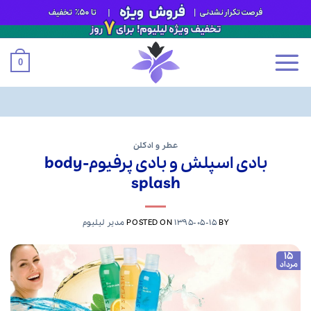
0
Ski
t
عطر و ادکلن
بادی اسپلش و بادی پرفیوم-body
conten
splash
BY
1395-05-15
POSTED ON
مدیر لیلیوم
15
مرداد