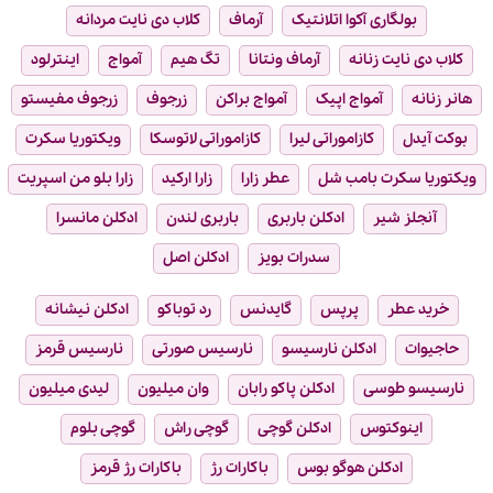
بولگاری آکوا اتلانتیک
آرماف
کلاب دی نایت مردانه
کلاب دی نایت زنانه
آرماف ونتانا
تگ هیم
آمواج
اینترلود
هانر زنانه
آمواج اپیک
آمواج براکن
زرجوف
زرجوف مفیستو
بوکت آیدل
کازاموراتی لیرا
کازاموراتی لاتوسکا
ویکتوریا سکرت
ویکتوریا سکرت بامب شل
عطر زارا
زارا ارکید
زارا بلو من اسپریت
آنجلز شیر
ادکلن باربری
باربری لندن
ادکلن مانسرا
سدرات بویز
ادکلن اصل
خرید عطر
پرپس
گایدنس
رد توباکو
ادکلن نیشانه
حاجیوات
ادکلن نارسیسو
نارسیس صورتی
نارسیس قرمز
نارسیسو طوسی
ادکلن پاکو رابان
وان میلیون
لیدی میلیون
اینوکتوس
ادکلن گوچی
گوچی راش
گوچی بلوم
ادکلن هوگو بوس
باکارات رژ
باکارات رژ قرمز