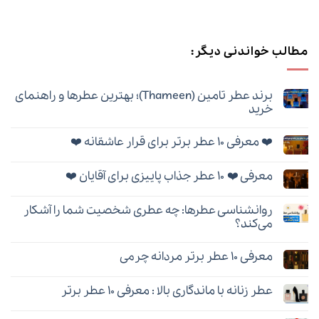
مطالب خواندنی دیگر:
برند عطر تامین (Thameen)؛ بهترین عطرها و راهنمای
خرید
هیچ
دیدگاهی
❤️ معرفی ۱۰ عطر برتر برای قرار عاشقانه ❤️
برای
ثبت
برند
نشده
هیچ
عطر
دیدگاهی
تامین
معرفی ❤️ ۱۰ عطر جذاب پاییزی برای آقایان ❤️
برای
ثبت
(Thameen)؛
❤️
نشده
بهترین
هیچ
معرفی
عطرها
دیدگاهی
۱۰
و
روانشناسی عطرها: چه عطری شخصیت شما را آشکار
برای
ثبت
عطر
راهنمای
معرفی
نشده
برتر
می‌کند؟
خرید
❤️
برای
۱۰
هیچ
قرار
عطر
دیدگاهی
عاشقانه
معرفی ۱۰ عطر برتر مردانه چرمی
جذاب
برای
ثبت
❤️
پاییزی
روانشناسی
نشده
هیچ
برای
عطرها:
دیدگاهی
آقایان
چه
عطر زنانه با ماندگاری بالا : معرفی ۱۰ عطر برتر
برای
ثبت
❤️
عطری
معرفی
نشده
شخصیت
هیچ
۱۰
شما
دیدگاهی
عطر